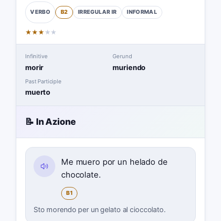
B2
IRREGULAR
IR
INFORMAL
VERBO
★
★
★
★
★
Infinitive
Gerund
morir
muriendo
Past Participle
muerto
📝 In Azione
Me muero por un helado de
chocolate.
B1
Sto morendo per un gelato al cioccolato.