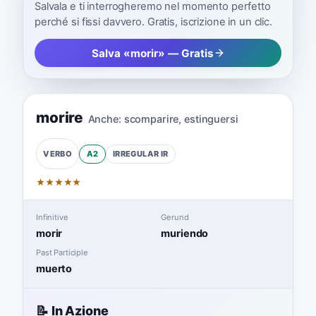
Salvala e ti interrogheremo nel momento perfetto
perché si fissi davvero. Gratis, iscrizione in un clic.
Salva «morir» — Gratis
morire
Anche:
scomparire
,
estinguersi
A2
IRREGULAR
IR
VERBO
★
★
★
★
★
Infinitive
Gerund
morir
muriendo
Past Participle
muerto
📝 In Azione