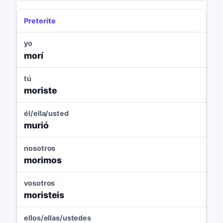
Preterite
yo
morí
tú
moriste
él/ella/usted
murió
nosotros
morimos
vosotros
moristeis
ellos/ellas/ustedes