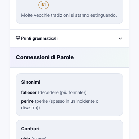
B1
Molte vecchie tradizioni si stanno estinguendo.
💡 Punti grammaticali
Connessioni di Parole
Sinonimi
fallecer
(
decedere (più formale)
)
perire
(
perire (spesso in un incidente o
disastro)
)
Contrari
vivir
(
vivere
)