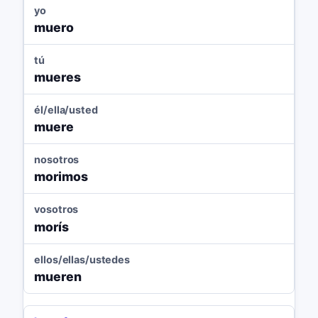
yo
muero
tú
mueres
él/ella/usted
muere
nosotros
morimos
vosotros
morís
ellos/ellas/ustedes
mueren