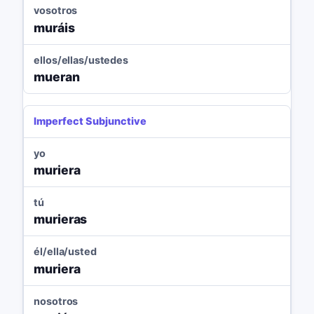
vosotros
muráis
ellos/ellas/ustedes
mueran
Imperfect Subjunctive
yo
muriera
tú
murieras
él/ella/usted
muriera
nosotros