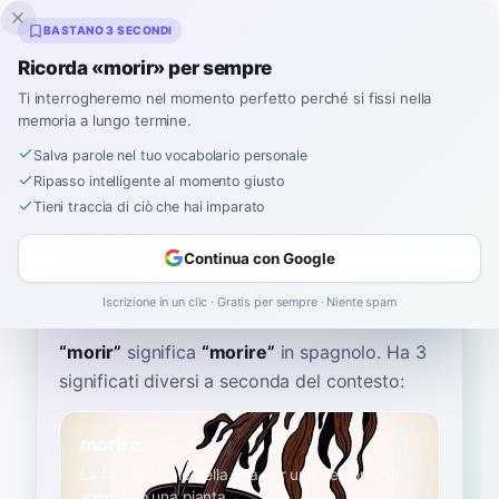
Inklingo
BASTANO 3 SECONDI
Ricorda «morir» per sempre
Ti interrogheremo nel momento perfetto perché si fissi nella
memoria a lungo termine.
Dizionario
Salva parole nel tuo vocabolario personale
Ripasso intelligente al momento giusto
Home
›
Spagnolo
›
Dizionario
›
morir
Tieni traccia di ciò che hai imparato
morir
Continua con Google
moh-REER
moˈɾiɾ
Iscrizione in un clic · Gratis per sempre · Niente spam
“
morir
”
significa
“
morire
”
in spagnolo
. Ha 3
significati diversi a seconda del contesto:
morire
A2
Verbo
La fine letterale della vita per una persona, un
animale o una pianta.