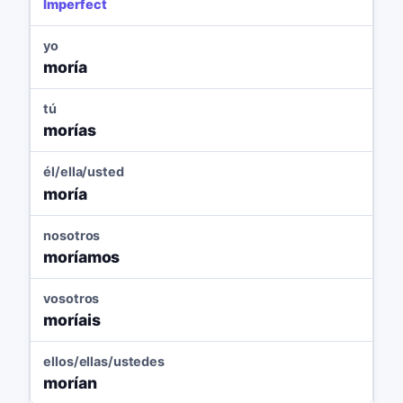
Imperfect
yo
moría
tú
morías
él/ella/usted
moría
nosotros
moríamos
vosotros
moríais
ellos/ellas/ustedes
morían