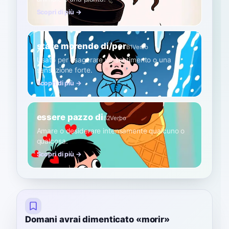
Scopri di più →
stare morendo di/per
B1
Verbo
Usato per esagerare un sentimento o una
sensazione forte.
Scopri di più →
essere pazzo di
B2
Verbo
Amare o desiderare intensamente qualcuno o
qualcosa.
Scopri di più →
Domani avrai dimenticato «morir»