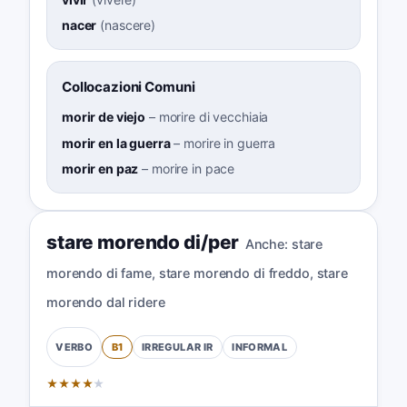
nacer
(
nascere
)
Collocazioni Comuni
morir de viejo
–
morire di vecchiaia
morir en la guerra
–
morire in guerra
morir en paz
–
morire in pace
stare morendo di/per
Anche:
stare
morendo di fame
,
stare morendo di freddo
,
stare
morendo dal ridere
B1
IRREGULAR
IR
INFORMAL
VERBO
★
★
★
★
★