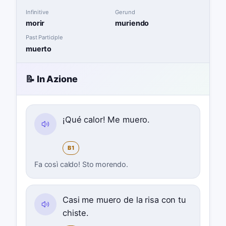
Infinitive
Gerund
morir
muriendo
Past Participle
muerto
📝 In Azione
¡Qué calor! Me muero.
B1
Fa così caldo! Sto morendo.
Casi me muero de la risa con tu
chiste.