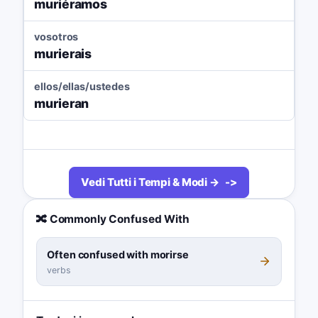
muriéramos
vosotros
murierais
ellos/ellas/ustedes
murieran
Vedi Tutti i Tempi & Modi →
🔀 Commonly Confused With
Often confused with morirse
verbs