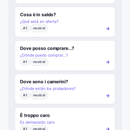
Cosa è in saldo?
¿Qué está en oferta?
→
A1
neutral
Dove posso comprare...?
¿Dónde puedo comprar...?
→
A1
neutral
Dove sono i camerini?
¿Dónde están los probadores?
→
A1
neutral
È troppo caro
Es demasiado caro
→
A1
neutral