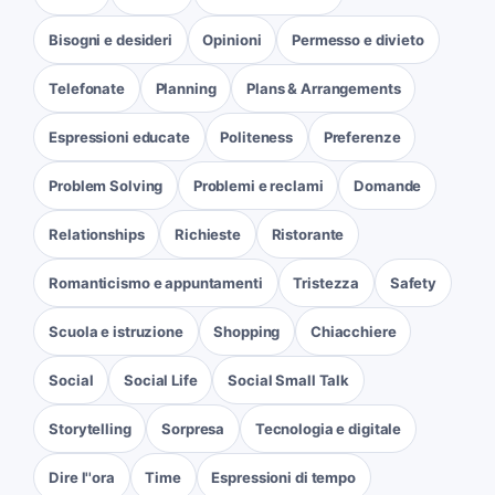
Bisogni e desideri
Opinioni
Permesso e divieto
Telefonate
Planning
Plans & Arrangements
Espressioni educate
Politeness
Preferenze
Problem Solving
Problemi e reclami
Domande
Relationships
Richieste
Ristorante
Romanticismo e appuntamenti
Tristezza
Safety
Scuola e istruzione
Shopping
Chiacchiere
Social
Social Life
Social Small Talk
Storytelling
Sorpresa
Tecnologia e digitale
Dire l''ora
Time
Espressioni di tempo