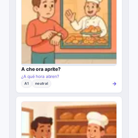
A che ora aprite?
¿A qué hora abren?
→
A1
neutral