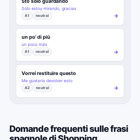
Sto solo guardando
Sólo estoy mirando, gracias
→
A1
neutral
un po' di più
un poco más
→
A1
neutral
Vorrei restituire questo
Me gustaría devolver esto
→
A2
neutral
Domande frequenti sulle frasi
spagnole di Shopping