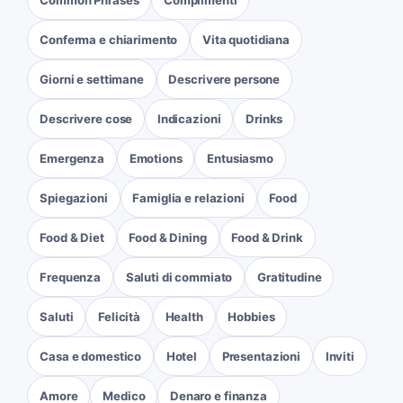
Conferma e chiarimento
Vita quotidiana
Giorni e settimane
Descrivere persone
Descrivere cose
Indicazioni
Drinks
Emergenza
Emotions
Entusiasmo
Spiegazioni
Famiglia e relazioni
Food
Food & Diet
Food & Dining
Food & Drink
Frequenza
Saluti di commiato
Gratitudine
Saluti
Felicità
Health
Hobbies
Casa e domestico
Hotel
Presentazioni
Inviti
Amore
Medico
Denaro e finanza