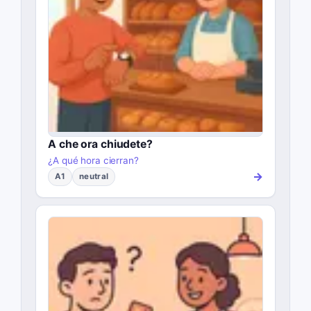
A che ora chiudete?
¿A qué hora cierran?
→
A1
neutral