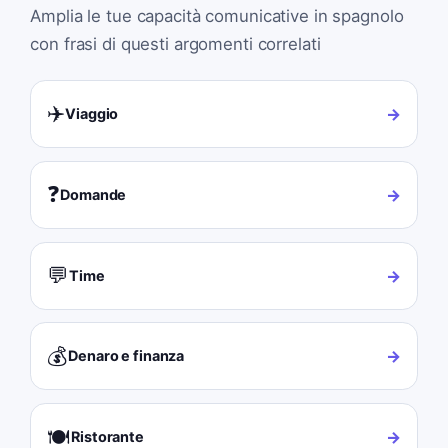
Amplia le tue capacità comunicative in spagnolo
con frasi di questi argomenti correlati
✈️
→
Viaggio
❓
→
Domande
💬
→
Time
💰
→
Denaro e finanza
🍽️
→
Ristorante