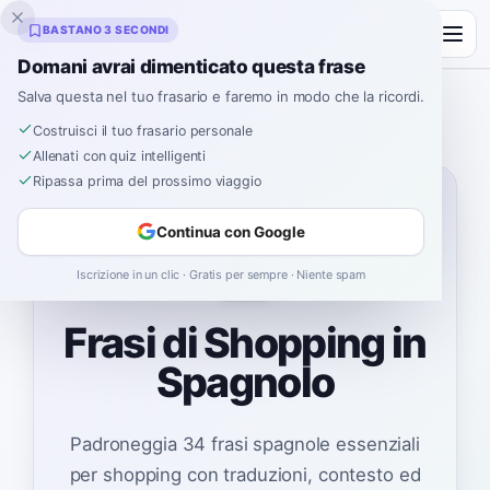
Inklingo
BASTANO 3 SECONDI
Domani avrai dimenticato questa frase
Salva questa nel tuo frasario e faremo in modo che la ricordi.
Spagnolo
›
Come si dice
›
Shopping
Costruisci il tuo frasario personale
Allenati con quiz intelligenti
Ripassa prima del prossimo viaggio
Continua con Google
🛍️
Iscrizione in un clic · Gratis per sempre · Niente spam
Frasi di Shopping in
Spagnolo
Padroneggia 34 frasi spagnole essenziali
per shopping con traduzioni, contesto ed