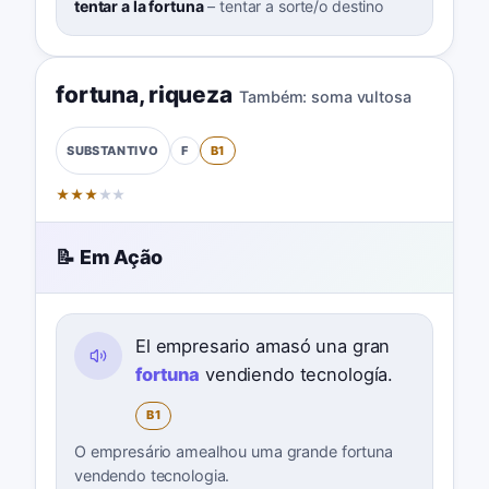
tentar a la fortuna
–
tentar a sorte/o destino
fortuna
,
riqueza
Também:
soma vultosa
F
B1
SUBSTANTIVO
★
★
★
★
★
📝 Em Ação
El empresario amasó una gran
fortuna
vendiendo tecnología.
B1
O empresário amealhou uma grande fortuna
vendendo tecnologia.