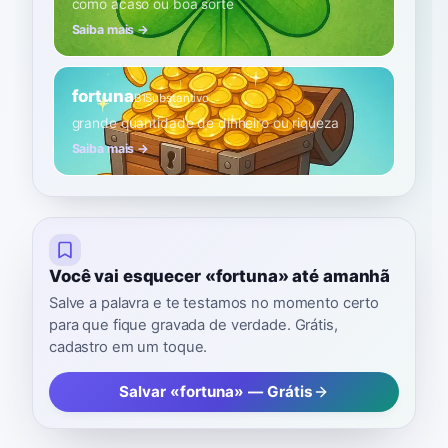
como acaso ou boa sorte
Saiba mais →
fortuna
B1
Substantivo
grande quantidade de dinheiro ou riqueza
Saiba mais →
Você vai esquecer «fortuna» até amanhã
Salve a palavra e te testamos no momento certo
para que fique gravada de verdade. Grátis,
cadastro em um toque.
Salvar «fortuna» — Grátis