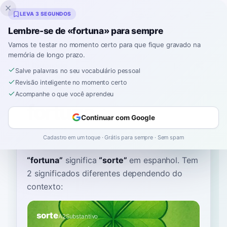
Inklingo
LEVA 3 SEGUNDOS
Lembre-se de «fortuna» para sempre
Vamos te testar no momento certo para que fique gravado na
memória de longo prazo.
Dicionário
Salve palavras no seu vocabulário pessoal
Revisão inteligente no momento certo
Início
›
Espanhol
›
Dicionário
›
fortuna
Acompanhe o que você aprendeu
fortuna
Continuar com Google
for-TOO-nah
foɾˈtuna
Cadastro em um toque · Grátis para sempre · Sem spam
“
fortuna
”
significa
“
sorte
”
em espanhol
. Tem
2 significados diferentes dependendo do
contexto:
sorte
A2
Substantivo