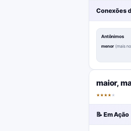
Conexões d
Antônimos
menor
(
mais n
maior
,
ma
★
★
★
★
★
📝 Em Ação