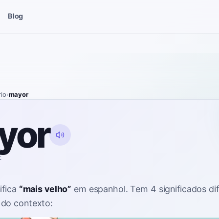
Blog
rio
›
mayor
yor
ɾ
ifica
“
mais velho
”
em espanhol
. Tem 4 significados di
do contexto: