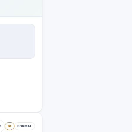
B1
FORMAL
O