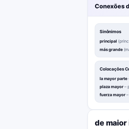
Conexões d
Sinônimos
principal
(
princ
más grande
(
ma
Colocações 
la mayor parte
plaza mayor
–
fuerza mayor
de maior