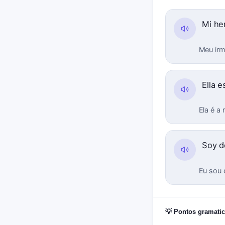
Mi h
Meu irm
Ella e
Ela é a 
Soy d
Eu sou 
💡 Pontos gramatic