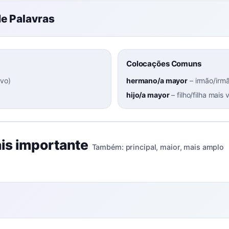
e Palavras
Colocações Comuns
ovo
)
hermano/a mayor
–
irmão/irmã
hijo/a mayor
–
filho/filha mais 
is importante
Também:
principal
,
maior
,
mais amplo