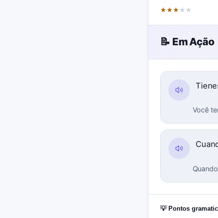
★
★
★
★
★
📝 Em Ação
Tiene
Você te
Cuan
Quando 
💡 Pontos gramatic