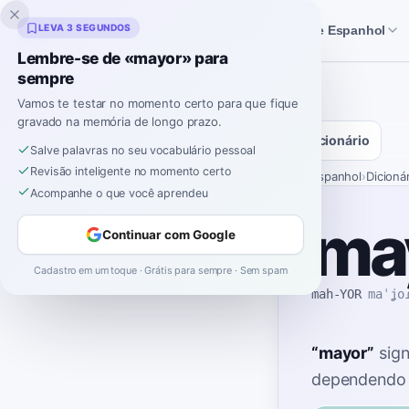
Inklingo
LEVA 3 SEGUNDOS
Histórias
Ferramentas de Espanhol
Lembre-se de «mayor» para
sempre
Vamos te testar no momento certo para que fique
gravado na memória de longo prazo.
Dicionário
Salve palavras no seu vocabulário pessoal
Revisão inteligente no momento certo
Início
›
Espanhol
›
Dicioná
Acompanhe o que você aprendeu
ma
Continuar com Google
Cadastro em um toque · Grátis para sempre · Sem spam
mah-YOR
maˈʝo
“
mayor
”
sign
dependendo 