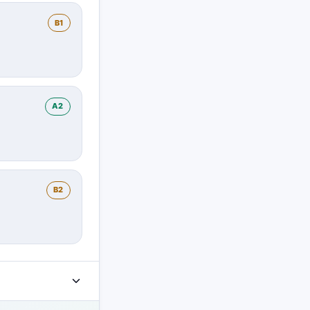
B1
A2
B2