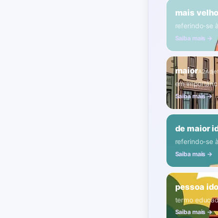
mais velh
referindo-se 
Saiba mais →
maior
A2
Adje
em importânc
Saiba mais →
de maior i
referindo-se 
Saiba mais →
pessoa id
termo educa
Saiba mais →