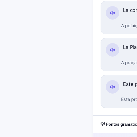
La co
A polui
La Pl
A praça 
Este 
Este pr
💡 Pontos gramatic