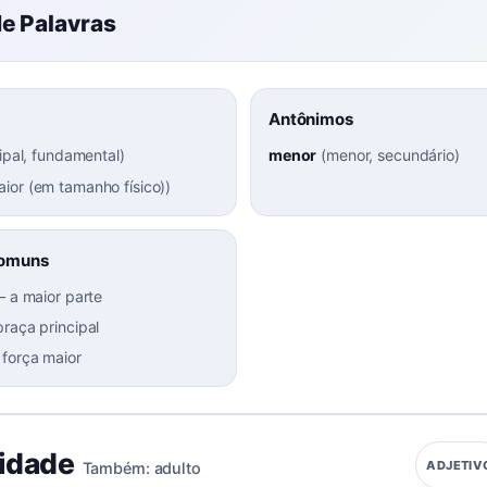
e Palavras
Antônimos
ipal, fundamental
)
menor
(
menor, secundário
)
ior (em tamanho físico)
)
Comuns
–
a maior parte
praça principal
–
força maior
 idade
ADJETIV
Também:
adulto