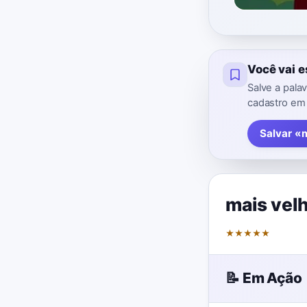
Você vai 
Salve a pala
cadastro em
Salvar «
mais vel
★
★
★
★
★
📝 Em Ação