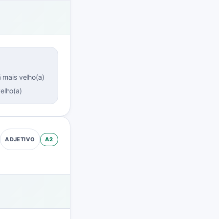
 mais velho(a)
velho(a)
A2
ADJETIVO