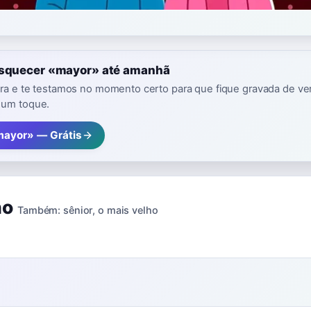
esquecer «mayor» até amanhã
vra e te testamos no momento certo para que fique gravada de ver
 um toque.
mayor» — Grátis
ho
Também:
sênior
,
o mais velho