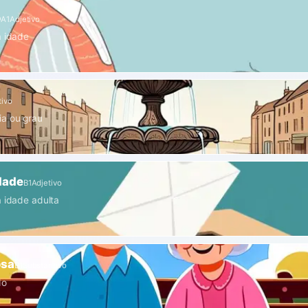
o
A1
Adjetivo
à idade
tivo
ia ou grau
dade
B1
Adjetivo
à idade adulta
osa
B1
Substantivo
do