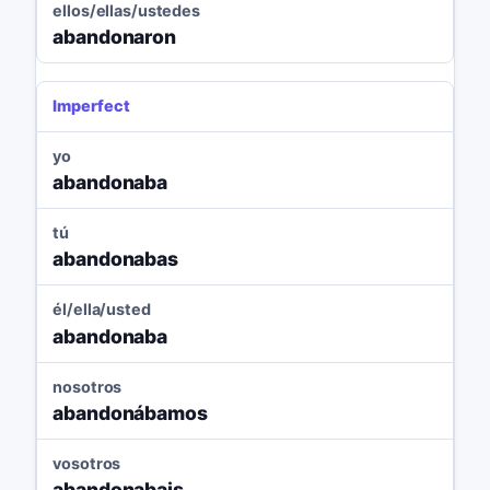
ellos/ellas/ustedes
abandonaron
Imperfect
yo
abandonaba
tú
abandonabas
él/ella/usted
abandonaba
nosotros
abandonábamos
vosotros
abandonabais