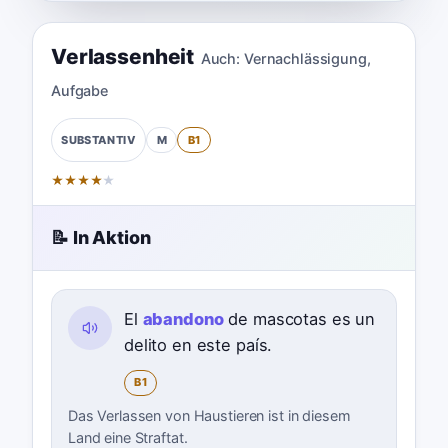
Verlassenheit
Auch:
Vernachlässigung
,
Aufgabe
M
B1
SUBSTANTIV
★
★
★
★
★
📝 In Aktion
El
abandono
de mascotas es un
delito en este país.
B1
Das Verlassen von Haustieren ist in diesem
Land eine Straftat.