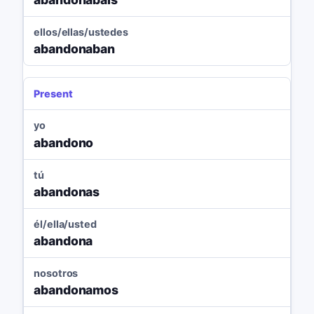
ellos/ellas/ustedes
abandonaban
Present
yo
abandono
tú
abandonas
él/ella/usted
abandona
nosotros
abandonamos