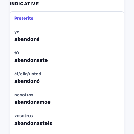
INDICATIVE
Preterite
yo
abandoné
tú
abandonaste
él/ella/usted
abandonó
nosotros
abandonamos
vosotros
abandonasteis