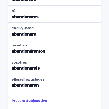
tú
abandonaras
él/ella/usted
abandonara
nosotros
abandonáramos
vosotros
abandonarais
ellos/ellas/ustedes
abandonaran
Present Subjunctive