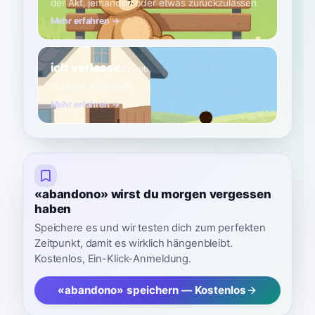
der Akt, jemanden oder etwas zurückzulassen
Mehr erfahren →
ich verlasse
A2
Verb
Präsens 'ich'-Form
Mehr erfahren →
«abandono» wirst du morgen vergessen
haben
Speichere es und wir testen dich zum perfekten
Zeitpunkt, damit es wirklich hängenbleibt.
Kostenlos, Ein-Klick-Anmeldung.
«abandono» speichern — Kostenlos