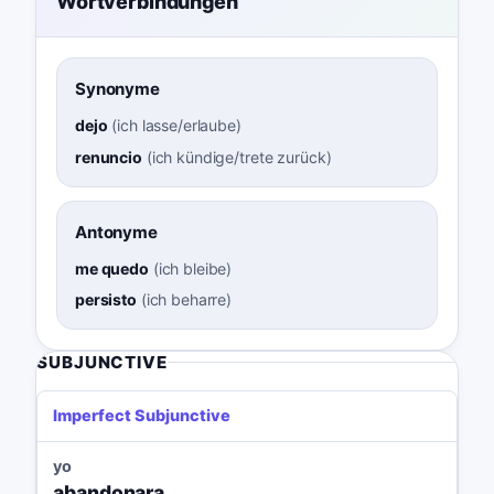
Wortverbindungen
Synonyme
dejo
(
ich lasse/erlaube
)
renuncio
(
ich kündige/trete zurück
)
Antonyme
me quedo
(
ich bleibe
)
persisto
(
ich beharre
)
SUBJUNCTIVE
Imperfect Subjunctive
yo
abandonara