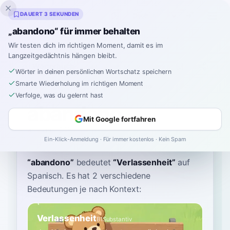
Inklingo
DAUERT 3 SEKUNDEN
„abandono“ für immer behalten
Wir testen dich im richtigen Moment, damit es im
Langzeitgedächtnis hängen bleibt.
Wörterbuch
Wörter in deinen persönlichen Wortschatz speichern
Smarte Wiederholung im richtigen Moment
Startseite
›
Spanisch
›
Wörterbuch
›
abandono
Verfolge, was du gelernt hast
abandono
Mit Google fortfahren
ah-bahn-DOH-noh
aβanˈdono
Ein-Klick-Anmeldung · Für immer kostenlos · Kein Spam
“
abandono
”
bedeutet
“
Verlassenheit
”
auf
Spanisch
. Es hat 2 verschiedene
Bedeutungen je nach Kontext:
Verlassenheit
B1
Substantiv