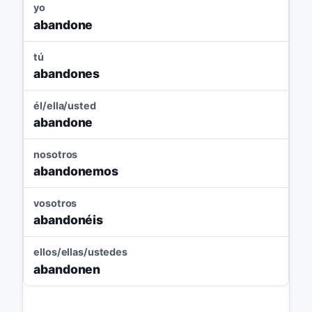
yo
abandone
tú
abandones
él/ella/usted
abandone
nosotros
abandonemos
vosotros
abandonéis
ellos/ellas/ustedes
abandonen