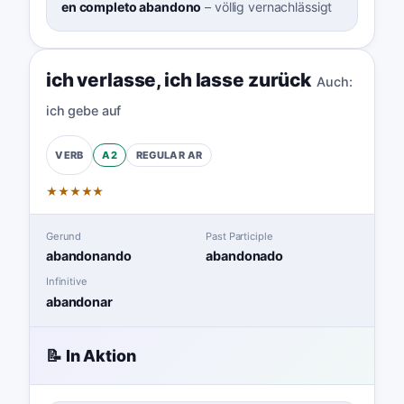
en completo abandono
–
völlig vernachlässigt
ich verlasse
,
ich lasse zurück
Auch:
ich gebe auf
A2
REGULAR
AR
VERB
★
★
★
★
★
Gerund
Past Participle
abandonando
abandonado
Infinitive
abandonar
📝 In Aktion