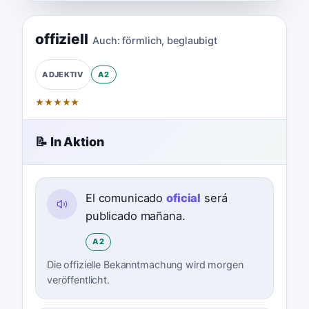
offiziell
Auch:
förmlich
,
beglaubigt
A2
ADJEKTIV
★
★
★
★
★
📝 In Aktion
El comunicado
oficial
será
publicado mañana.
A2
Die offizielle Bekanntmachung wird morgen
veröffentlicht.