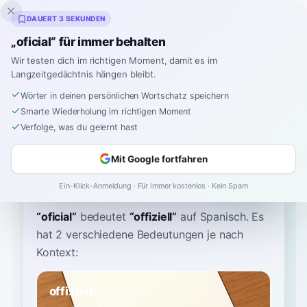
Inklingo
DAUERT 3 SEKUNDEN
„oficial“ für immer behalten
Wir testen dich im richtigen Moment, damit es im
Langzeitgedächtnis hängen bleibt.
Wörterbuch
Wörter in deinen persönlichen Wortschatz speichern
Smarte Wiederholung im richtigen Moment
Startseite
›
Spanisch
›
Wörterbuch
›
oficial
Verfolge, was du gelernt hast
oficial
Mit Google fortfahren
o-fee-SYAL
o.fiˈsjal
Ein-Klick-Anmeldung · Für immer kostenlos · Kein Spam
“
oficial
”
bedeutet
“
offiziell
”
auf Spanisch
. Es
hat 2 verschiedene Bedeutungen je nach
Kontext:
offiziell
A2
Adjektiv