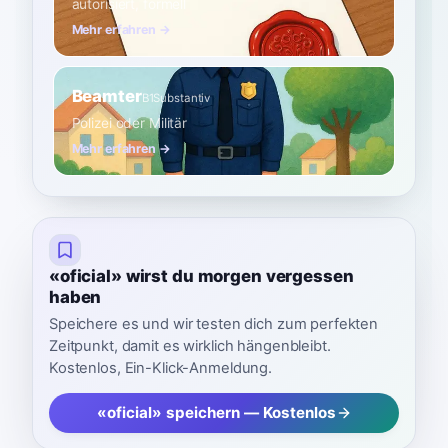
autorisiert, formell
Mehr erfahren →
Beamter
B1
Substantiv
Polizei oder Militär
Mehr erfahren →
«oficial» wirst du morgen vergessen
haben
Speichere es und wir testen dich zum perfekten
Zeitpunkt, damit es wirklich hängenbleibt.
Kostenlos, Ein-Klick-Anmeldung.
«oficial» speichern — Kostenlos