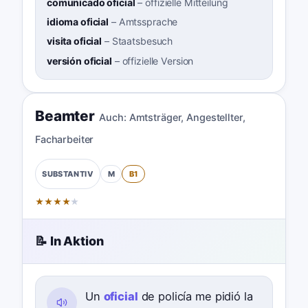
comunicado oficial
–
offizielle Mitteilung
idioma oficial
–
Amtssprache
visita oficial
–
Staatsbesuch
versión oficial
–
offizielle Version
Beamter
Auch:
Amtsträger
,
Angestellter
,
Facharbeiter
M
B1
SUBSTANTIV
★
★
★
★
★
📝 In Aktion
Un
oficial
de policía me pidió la