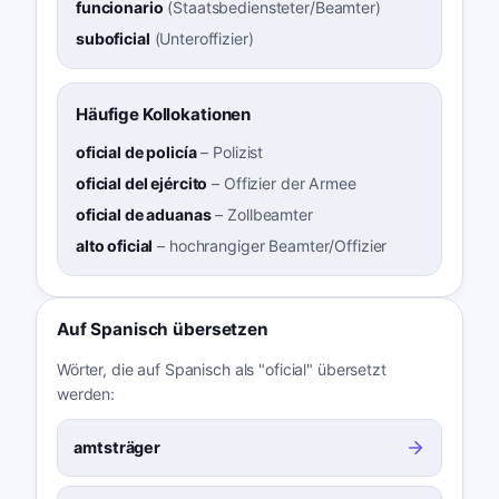
funcionario
(
Staatsbediensteter/Beamter
)
suboficial
(
Unteroffizier
)
Häufige Kollokationen
oficial de policía
–
Polizist
oficial del ejército
–
Offizier der Armee
oficial de aduanas
–
Zollbeamter
alto oficial
–
hochrangiger Beamter/Offizier
Auf Spanisch übersetzen
Wörter, die auf Spanisch als "oficial" übersetzt
werden:
amtsträger