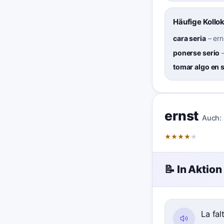
Häufige Kollo
cara seria
–
ern
ponerse serio
tomar algo en 
ernst
Auch:
★
★
★
★
★
📝 In Aktion
La fa