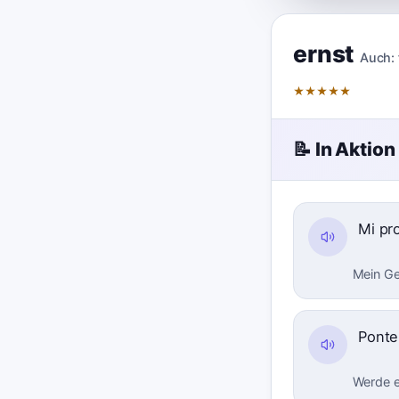
ernst
Auch:
★
★
★
★
★
📝 In Aktion
Mi pr
Mein Ges
Pont
Werde e