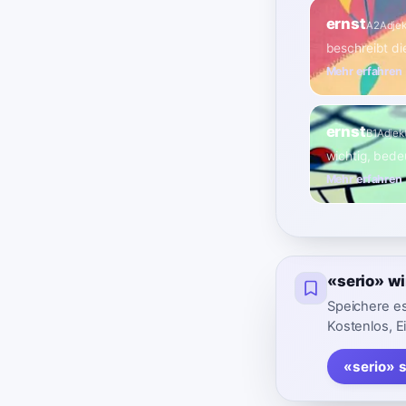
ernst
A2
Adjek
beschreibt di
Mehr erfahren
ernst
B1
Adjekt
wichtig, bedeu
Mehr erfahren
«serio» w
Speichere es
Kostenlos, E
«serio» 