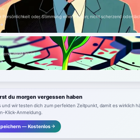
tiv
e Persönlichkeit oder Stimmung einer Person; nicht scherzend oder lä
 →
iv
tend, nicht trivial
 →
irst du morgen vergessen haben
 und wir testen dich zum perfekten Zeitpunkt, damit es wirklich h
in-Klick-Anmeldung.
speichern — Kostenlos