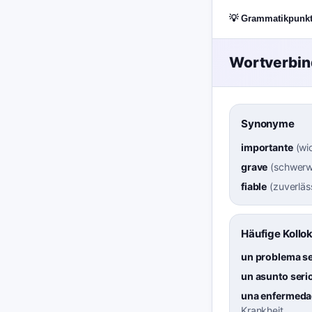
💡 Grammatikpunk
Wortverbi
Synonyme
importante
(
wi
grave
(
schwerw
fiable
(
zuverläs
Häufige Kollo
un problema se
un asunto seri
una enfermeda
Krankheit