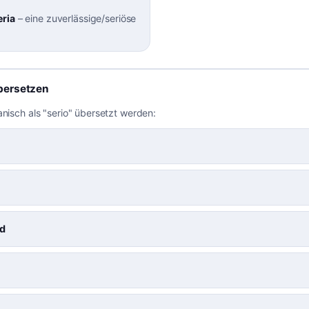
ria
–
eine zuverlässige/seriöse
bersetzen
anisch als "serio" übersetzt werden:
d