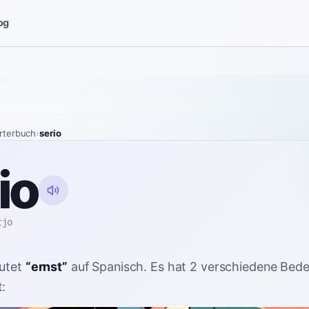
og
rterbuch
›
serio
io
ɾjo
utet
“
ernst
”
auf Spanisch
. Es hat 2 verschiedene Bed
: