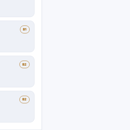
B1
B2
B2