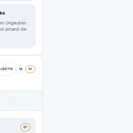
ke
 um Unglauben
ob jemand die
M
B1
JEKTIV
B1