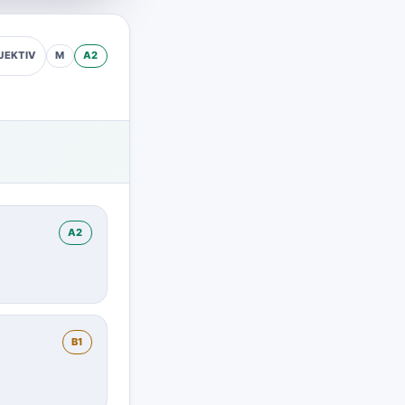
M
A2
JEKTIV
A2
B1