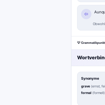
Aunq
Obwohl e
💡 Grammatikpunk
Wortverbi
Synonyme
grave
(
ernst, fe
formal
(
formell
)