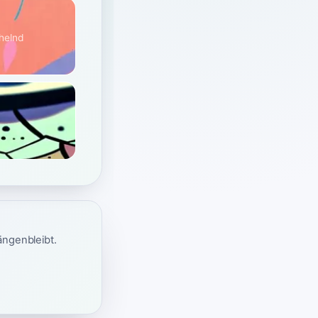
chelnd
ängenbleibt.