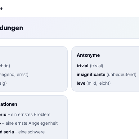
te
ndungen
Antonyme
chtig
)
trivial
(
trivial
)
iegend, ernst
)
insignificante
(
unbedeutend
)
sig
)
leve
(
mild, leicht
)
kationen
rio
–
ein ernstes Problem
o
–
eine ernste Angelegenheit
d seria
–
eine schwere