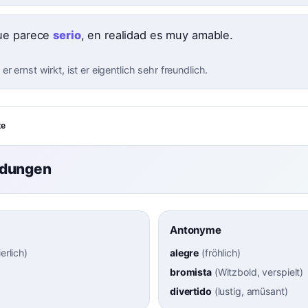
ue parece
serio
, en realidad es muy amable.
r ernst wirkt, ist er eigentlich sehr freundlich.
te
ndungen
Antonyme
ierlich
)
alegre
(
fröhlich
)
bromista
(
Witzbold, verspielt
)
divertido
(
lustig, amüsant
)