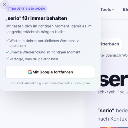
Inklingo
DAUERT 3 SEKUNDEN
Bl
Geschichten
Spanische Tools
„serio“ für immer behalten
Wir testen dich im richtigen Moment, damit es im
Langzeitgedächtnis hängen bleibt.
Wörter in deinen persönlichen Wortschatz
Wörterbuch
speichern
Smarte Wiederholung im richtigen Moment
Startseite
›
Spanisch
›
Wö
Verfolge, was du gelernt hast
ser
Mit Google fortfahren
Ein-Klick-Anmeldung · Für immer kostenlos · Kein Spam
seh-ryoh
ˈse.
“
serio
”
bede
nach Kontext