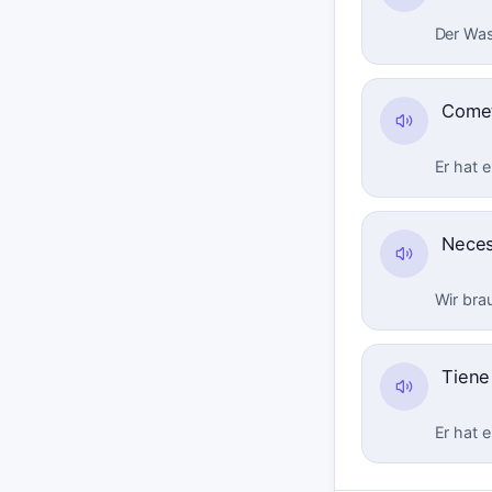
Der Was
Comet
Er hat 
Neces
Wir bra
Tiene
Er hat e