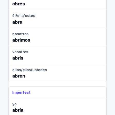
abres
él/ella/usted
abre
nosotros
abrimos
vosotros
abrís
ellos/ellas/ustedes
abren
Imperfect
yo
abría