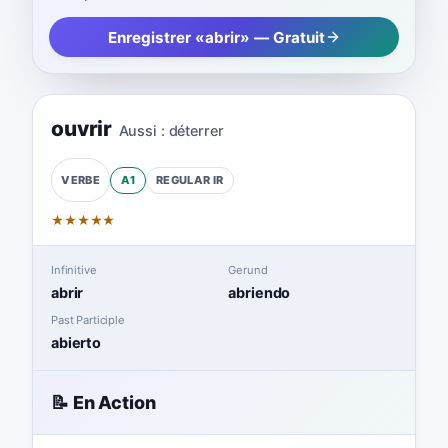
Enregistrer «abrir» — Gratuit
ouvrir
Aussi :
déterrer
A1
REGULAR
IR
VERBE
★
★
★
★
★
Infinitive
Gerund
abrir
abriendo
Past Participle
abierto
📝 En Action