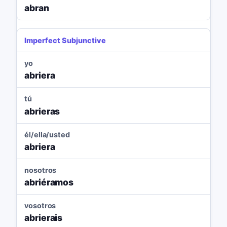
abran
Imperfect Subjunctive
yo
abriera
tú
abrieras
él/ella/usted
abriera
nosotros
abriéramos
vosotros
abrierais