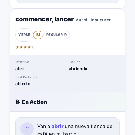
commencer
,
lancer
Aussi :
inaugurer
B1
REGULAR
IR
VERBE
★
★
★
★
★
Infinitive
Gerund
abrir
abriendo
Past Participle
abierto
📝 En Action
Van a
abrir
una nueva tienda de
café en mi barrio.