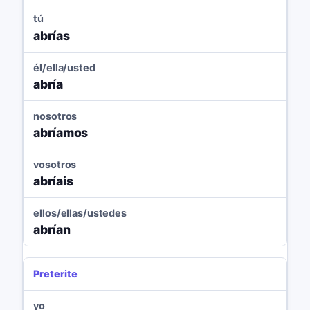
tú
abrías
él/ella/usted
abría
nosotros
abríamos
vosotros
abríais
ellos/ellas/ustedes
abrían
Preterite
yo