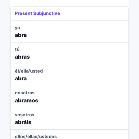
Present Subjunctive
yo
abra
tú
abras
él/ella/usted
abra
nosotros
abramos
vosotros
abráis
ellos/ellas/ustedes