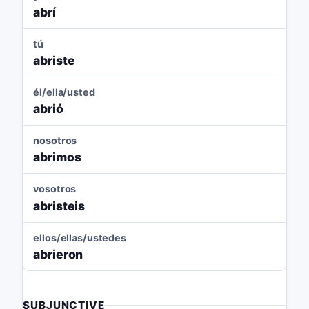
abrí
tú
abriste
él/ella/usted
abrió
nosotros
abrimos
vosotros
abristeis
ellos/ellas/ustedes
abrieron
SUBJUNCTIVE