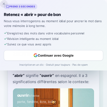
Inklingo
PREND 3 SECONDES
Retenez « abrir » pour de bon
Nous vous interrogerons au moment idéal pour ancrer le mot dans
votre mémoire à long terme.
Dictionnaire
Enregistrez des mots dans votre vocabulaire personnel
Révision intelligente au moment idéal
Accueil
›
Espagnol
›
Dictionnaire
›
abrir
Suivez ce que vous avez appris
abrir
Continuer avec Google
ah-BREER
aˈβɾiɾ
Inscription en un clic · Gratuit pour toujours · Pas de spam
“
abrir
”
signifie
“
ouvrir
”
en espagnol
. Il a 3
significations différentes selon le contexte:
ouvrir
A1
Verbe
porte, fenêtre, livre, boîte