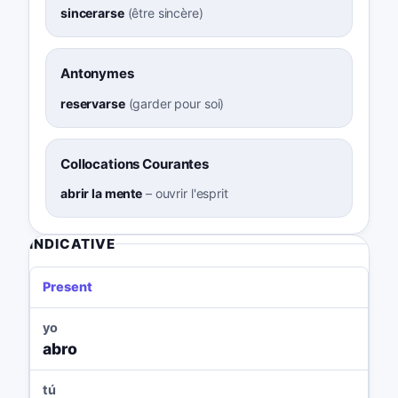
sincerarse
(
être sincère
)
Antonymes
reservarse
(
garder pour soi
)
Collocations Courantes
abrir la mente
–
ouvrir l'esprit
INDICATIVE
Present
yo
abro
tú