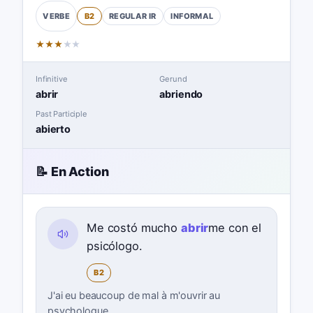
B2
REGULAR
IR
INFORMAL
VERBE
★
★
★
★
★
Infinitive
Gerund
abrir
abriendo
Past Participle
abierto
📝 En Action
Me costó mucho
abrir
me con el
psicólogo.
B2
J'ai eu beaucoup de mal à m'ouvrir au
psychologue.