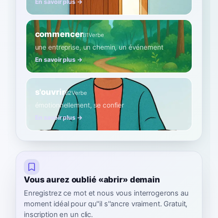
En savoir plus →
commencer
B1
Verbe
une entreprise, un chemin, un événement
En savoir plus →
s'ouvrir
B2
Verbe
émotionnellement, se confier
En savoir plus →
Vous aurez oublié «abrir» demain
Enregistrez ce mot et nous vous interrogerons au
moment idéal pour qu''il s''ancre vraiment. Gratuit,
inscription en un clic.