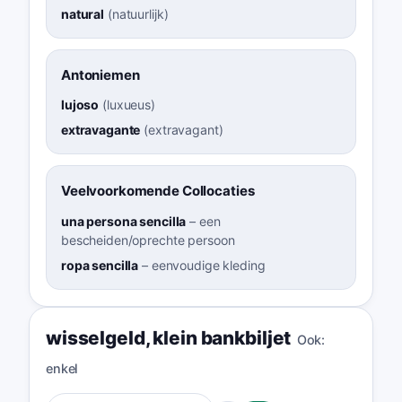
natural
(
natuurlijk
)
Antoniemen
lujoso
(
luxueus
)
extravagante
(
extravagant
)
Veelvoorkomende Collocaties
una persona sencilla
–
een
bescheiden/oprechte persoon
ropa sencilla
–
eenvoudige kleding
wisselgeld
,
klein bankbiljet
Ook:
enkel