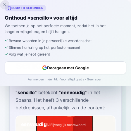
Inklingo
DUURT 3 SECONDEN
Onthoud «sencillo» voor altijd
We toetsen je op het perfecte moment, zodat het in het
langetermijngeheugen blijft hangen.
Woordenboek
Bewaar woorden in je persoonlijke woordenschat
Slimme herhaling op het perfecte moment
Home
›
Spaans
›
Woordenboek
›
sencillo
Volg wat je hebt geleerd
sencillo
Doorgaan met Google
sen-SEE-yoh
senˈθiʎo
Aanmelden in één tik · Voor altijd gratis · Geen spam
“
sencillo
”
betekent
“
eenvoudig
”
in het
Spaans
. Het heeft 3 verschillende
betekenissen, afhankelijk van de context:
eenvoudig
A1
Bijvoeglijk naamwoord