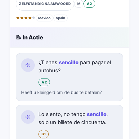
M
A2
ZELFSTANDIG NAAMWOORD
★
★
★
★
★
Mexico
Spain
📝 In Actie
¿Tienes
sencillo
para pagar el
autobús?
A2
Heeft u kleingeld om de bus te betalen?
Lo siento, no tengo
sencillo
,
solo un billete de cincuenta.
B1