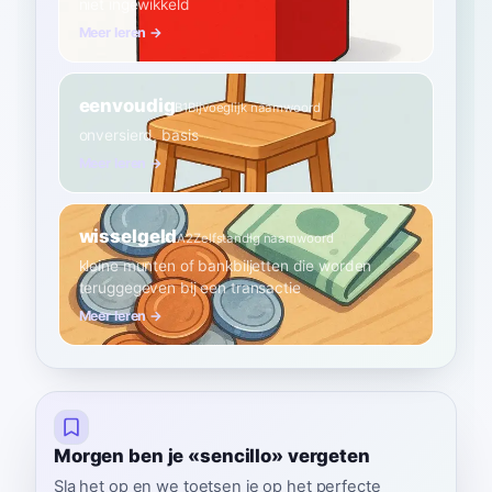
niet ingewikkeld
Meer leren →
eenvoudig
B1
Bijvoeglijk naamwoord
onversierd, basis
Meer leren →
wisselgeld
A2
Zelfstandig naamwoord
kleine munten of bankbiljetten die worden
teruggegeven bij een transactie
Meer leren →
Morgen ben je «sencillo» vergeten
Sla het op en we toetsen je op het perfecte