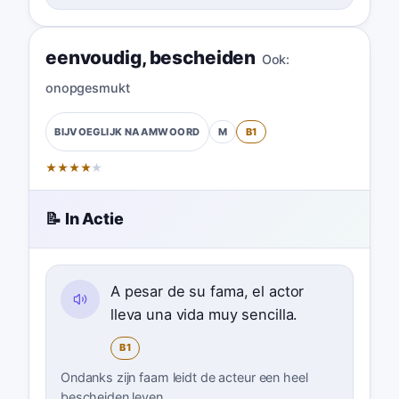
eenvoudig
,
bescheiden
Ook:
onopgesmukt
M
B1
BIJVOEGLIJK NAAMWOORD
★
★
★
★
★
📝 In Actie
A pesar de su fama, el actor
lleva una vida muy sencilla.
B1
Ondanks zijn faam leidt de acteur een heel
bescheiden leven.