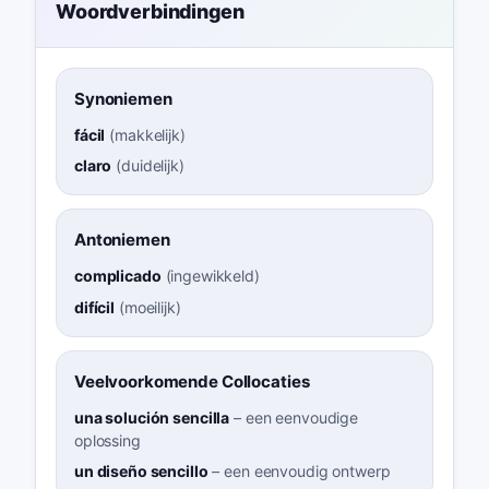
Woordverbindingen
Synoniemen
fácil
(
makkelijk
)
claro
(
duidelijk
)
Antoniemen
complicado
(
ingewikkeld
)
difícil
(
moeilijk
)
Veelvoorkomende Collocaties
una solución sencilla
–
een eenvoudige
oplossing
un diseño sencillo
–
een eenvoudig ontwerp