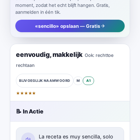
moment, zodat het echt blijft hangen. Gratis,
aanmelden in één tik.
«sencillo» opslaan — Gratis
eenvoudig
,
makkelijk
Ook:
rechttoe
rechtaan
M
A1
BIJVOEGLIJK NAAMWOORD
★
★
★
★
★
📝 In Actie
La receta es muy sencilla, solo