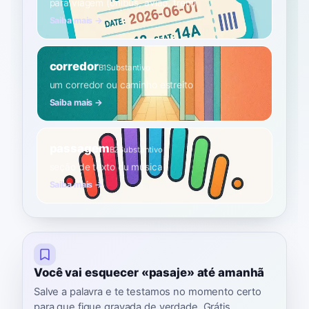
para viagem (ônibus, avião, trem)
Saiba mais →
corredor
B1
Substantivo
um corredor ou caminho estreito
Saiba mais →
passagem
B2
Substantivo
seção de texto ou música
Saiba mais →
Você vai esquecer «pasaje» até amanhã
Salve a palavra e te testamos no momento certo
para que fique gravada de verdade. Grátis,