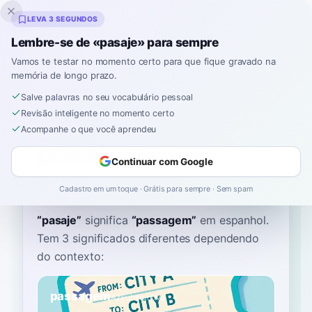
Inklingo
LEVA 3 SEGUNDOS
Lembre-se de «pasaje» para sempre
Vamos te testar no momento certo para que fique gravado na
memória de longo prazo.
Dicionário
Salve palavras no seu vocabulário pessoal
Revisão inteligente no momento certo
Início
›
Espanhol
›
Dicionário
›
pasaje
Acompanhe o que você aprendeu
pasaje
Continuar com Google
pah-SAH-heh
paˈsa.xe
Cadastro em um toque · Grátis para sempre · Sem spam
“
pasaje
”
significa
“
passagem
”
em espanhol
.
Tem 3 significados diferentes dependendo
do contexto:
passagem
A2
Substantivo