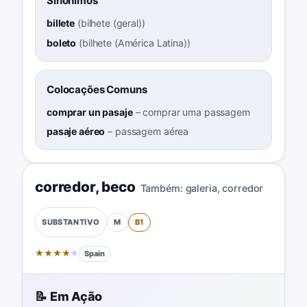
Sinônimos
billete
(
bilhete (geral)
)
boleto
(
bilhete (América Latina)
)
Colocações Comuns
comprar un pasaje
–
comprar uma passagem
pasaje aéreo
–
passagem aérea
corredor
,
beco
Também:
galeria
,
corredor
M
B1
SUBSTANTIVO
★
★
★
★
★
Spain
📝 Em Ação