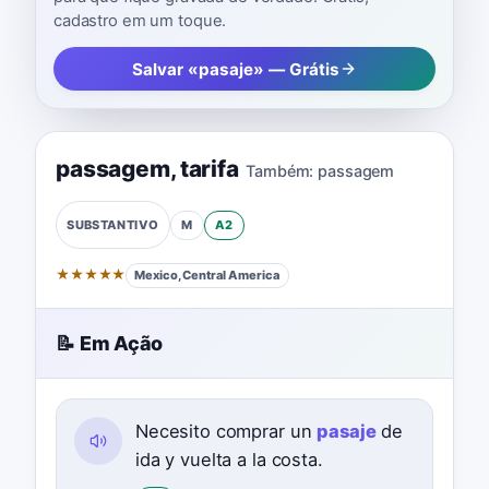
cadastro em um toque.
Salvar «pasaje» — Grátis
passagem
,
tarifa
Também:
passagem
M
A2
SUBSTANTIVO
★
★
★
★
★
Mexico, Central America
📝 Em Ação
Necesito comprar un
pasaje
de
ida y vuelta a la costa.