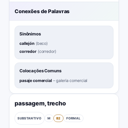
Conexões de Palavras
Sinônimos
callejón
(
beco
)
corredor
(
corredor
)
Colocações Comuns
pasaje comercial
–
galeria comercial
passagem
,
trecho
M
B2
FORMAL
SUBSTANTIVO