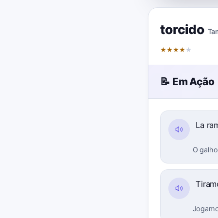
torcido
Ta
★
★
★
★
★
📝 Em Ação
La ra
O galho
Tiram
Jogamos