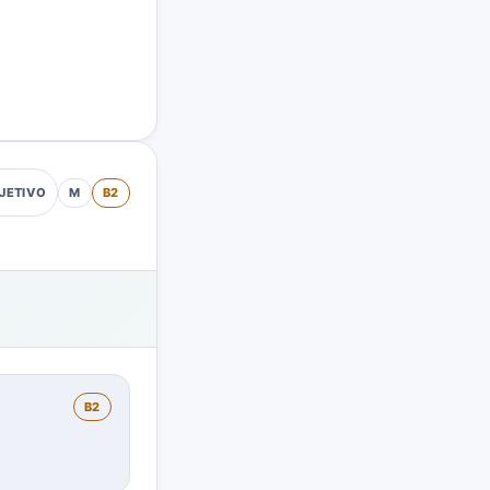
M
B2
JETIVO
B2