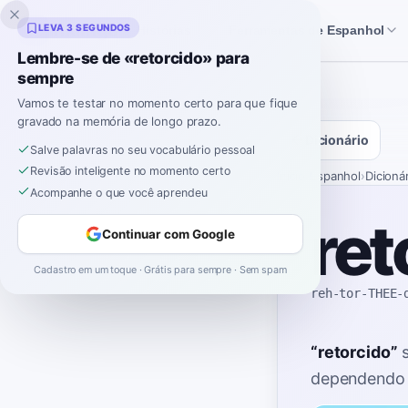
Inklingo
LEVA 3 SEGUNDOS
Histórias
Ferramentas de Espanhol
Lembre-se de «retorcido» para
sempre
Vamos te testar no momento certo para que fique
gravado na memória de longo prazo.
Dicionário
Salve palavras no seu vocabulário pessoal
Revisão inteligente no momento certo
Início
›
Espanhol
›
Dicioná
Acompanhe o que você aprendeu
ret
Continuar com Google
Cadastro em um toque · Grátis para sempre · Sem spam
reh-tor-THEE-
“
retorcido
”
dependendo 