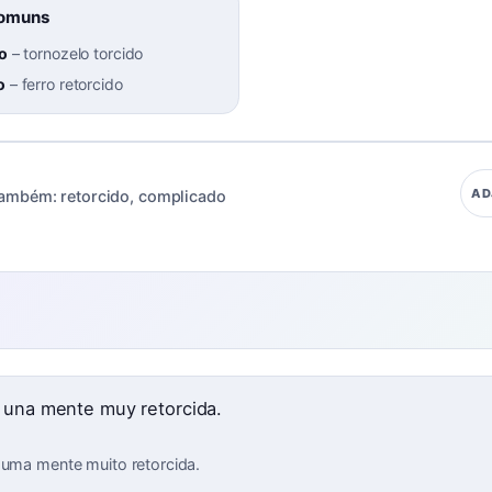
Comuns
do
–
tornozelo torcido
o
–
ferro retorcido
AD
ambém:
retorcido
,
complicado
 una mente muy retorcida.
 uma mente muito retorcida.