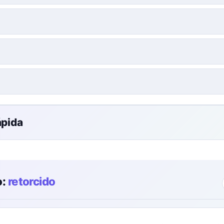
ápida
o:
retorcido