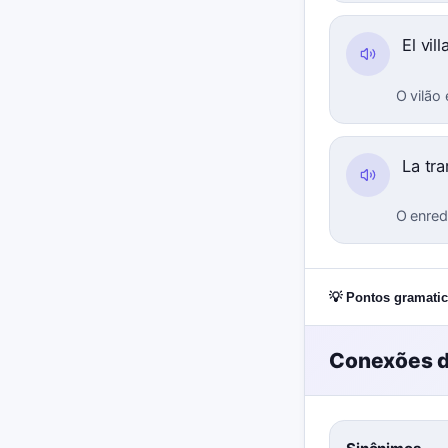
El vil
O vilão
La tr
O enred
💡 Pontos gramatic
Conexões d