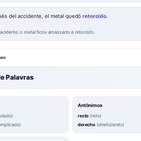
és del accidente, el metal quedó
retorcido
.
acidente, o metal ficou amassado e retorcido.
ais
e Palavras
Antônimos
rolado
)
recto
(
reto
)
omplicado
)
derecho
(
direito/ereto
)