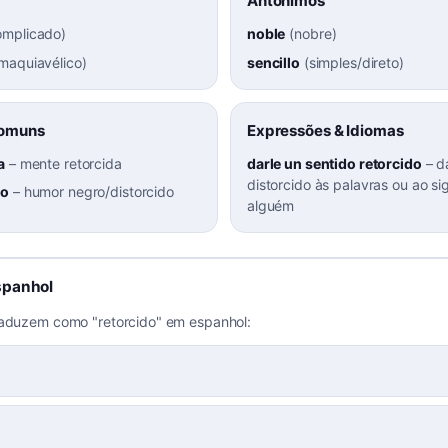
Antônimos
omplicado
)
noble
(
nobre
)
maquiavélico
)
sencillo
(
simples/direto
)
Comuns
Expressões & Idiomas
a
–
mente retorcida
darle un sentido retorcido
–
d
distorcido às palavras ou ao si
do
–
humor negro/distorcido
alguém
spanhol
raduzem como "retorcido" em espanhol: