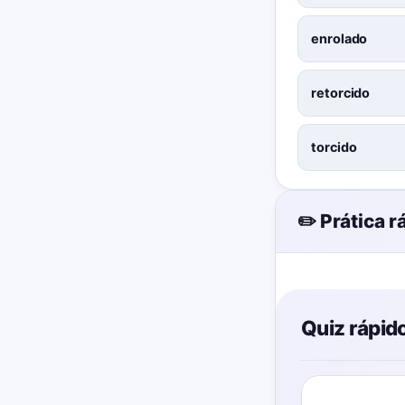
enrolado
retorcido
torcido
✏️ Prática r
Quiz rápid