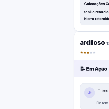
Colocações 
tobillo retorci
hierro retorcid
ardiloso
T
★
★
★
★
★
📝 Em Ação
Tiene
Ele tem