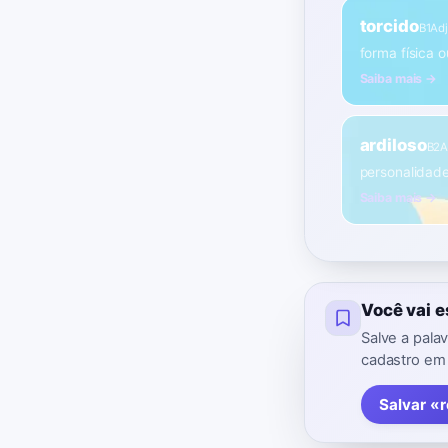
torcido
B1
Adj
forma física o
Saiba mais →
ardiloso
B2
A
personalidade
Saiba mais →
Você vai 
Salve a pala
cadastro em
Salvar «r