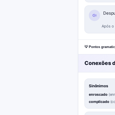
Despu
Após o 
💡 Pontos gramatic
Conexões d
Sinônimos
enroscado
(
en
complicado
(
c