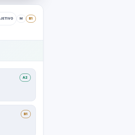
M
B1
JETIVO
A2
B1