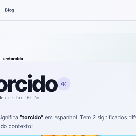
Blog
rio
›
retorcido
orcido
doh
re.toɾ.ˈθi.ðo
significa
“
torcido
”
em espanhol
. Tem 2 significados di
do contexto: