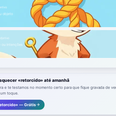
etivo
u objeto
djetivo
 ou intenções
esquecer «retorcido» até amanhã
vra e te testamos no momento certo para que fique gravada de ver
 um toque.
etorcido» — Grátis