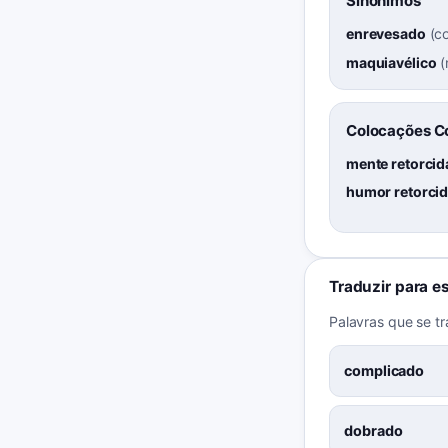
Sinônimos
enrevesado
(
c
maquiavélico
(
Colocações 
mente retorcid
humor retorci
Traduzir para e
Palavras que se t
complicado
dobrado