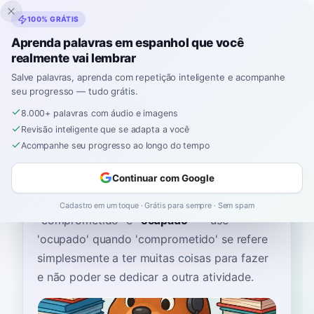
Inklingo
100% GRÁTIS
Aprenda palavras em espanhol que você
realmente vai lembrar
Início
›
Espanhol
›
Portuguese
→ espanhol
›
comprometido
Salve palavras, aprenda com repetição inteligente e acompanhe
seu progresso — tudo grátis.
Como se diz
8.000+ palavras com áudio e imagens
"comprometido" em
Revisão inteligente que se adapta a você
espanhol
Acompanhe seu progresso ao longo do tempo
Continuar com Google
A palavra espanhola mais comum para
Cadastro em um toque · Grátis para sempre · Sem spam
“
comprometido
”
é
“
ocupado
”
—
use
'ocupado' quando 'comprometido' se refere
simplesmente a ter muitas coisas para fazer
e não poder se dedicar a outra atividade
.