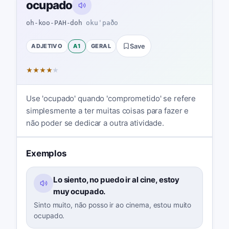
ocupado
oh-koo-PAH-doh
okuˈpaðo
ADJETIVO
A1
GERAL
Save
★
★
★
★
★
Use 'ocupado' quando 'comprometido' se refere
simplesmente a ter muitas coisas para fazer e
não poder se dedicar a outra atividade.
Exemplos
Lo siento, no puedo ir al cine, estoy
muy ocupado.
Sinto muito, não posso ir ao cinema, estou muito
ocupado.