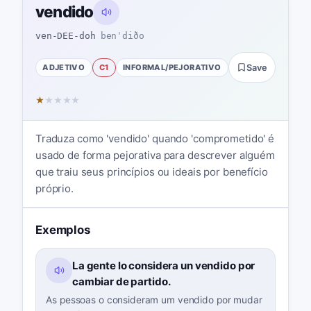
vendido
ven-DEE-doh
benˈdiðo
ADJETIVO
C1
INFORMAL/PEJORATIVO
Save
★
★
★
★
★
Traduza como 'vendido' quando 'comprometido' é
usado de forma pejorativa para descrever alguém
que traiu seus princípios ou ideais por benefício
próprio.
Exemplos
La gente lo considera un vendido por
cambiar de partido.
As pessoas o consideram um vendido por mudar