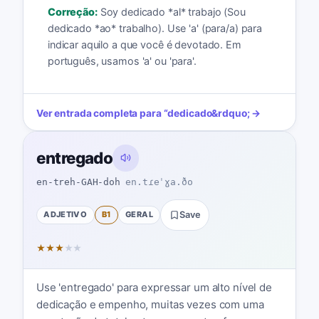
Correção:
Soy dedicado *al* trabajo (Sou
dedicado *ao* trabalho). Use 'a' (para/a) para
indicar aquilo a que você é devotado. Em
português, usamos 'a' ou 'para'.
Ver entrada completa para
“
dedicado
&rdquo; →
entregado
en-treh-GAH-doh
en.tɾeˈɣa.ðo
ADJETIVO
B1
GERAL
Save
★
★
★
★
★
Use 'entregado' para expressar um alto nível de
dedicação e empenho, muitas vezes com uma