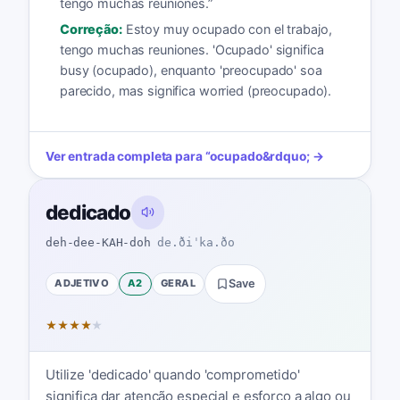
tengo muchas reuniones.
”
Correção:
Estoy muy ocupado con el trabajo,
tengo muchas reuniones. 'Ocupado' significa
busy (ocupado), enquanto 'preocupado' soa
parecido, mas significa worried (preocupado).
Ver entrada completa para
“
ocupado
&rdquo; →
dedicado
deh-dee-KAH-doh
de.ðiˈka.ðo
ADJETIVO
A2
GERAL
Save
★
★
★
★
★
Utilize 'dedicado' quando 'comprometido'
significa dar atenção especial e esforço a algo ou