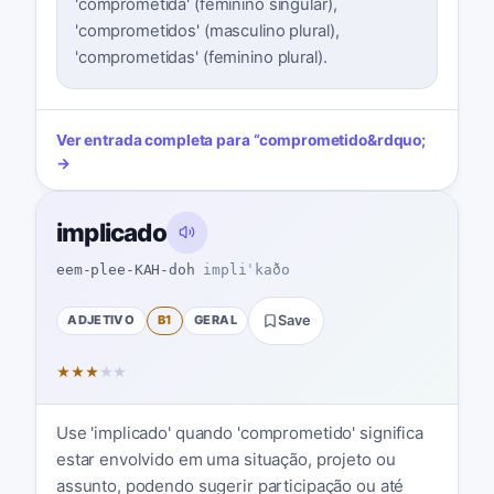
'comprometida' (feminino singular),
'comprometidos' (masculino plural),
'comprometidas' (feminino plural).
Ver entrada completa para
“
comprometido
&rdquo;
→
implicado
eem-plee-KAH-doh
impliˈkaðo
ADJETIVO
B1
GERAL
Save
★
★
★
★
★
Use 'implicado' quando 'comprometido' significa
estar envolvido em uma situação, projeto ou
assunto, podendo sugerir participação ou até