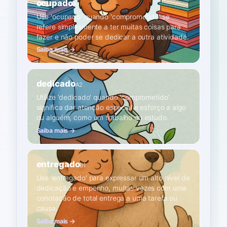
ocupado
A1
Use 'ocupado' quando 'comprometido' se
refere simplesmente a ter muitas coisas para
fazer e não poder se dedicar a outra atividade.
Saiba mais →
dedicado
A2
Utilize 'dedicado' quando 'comprometido'
significa dar atenção especial e esforço a algo
ou alguém, como um trabalho ou estudo.
Saiba mais →
entregado
B1
Use 'entregado' para expressar um alto nível de
dedicação e empenho, muitas vezes com uma
conotação de total entrega a uma tarefa ou
causa.
Saiba mais →