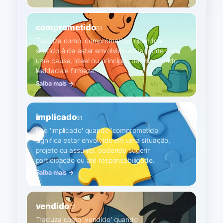
comprometido
B1
Traduza como 'comprometido' quando o
sentido é de estar envolvido ativamente com
uma causa, ideal ou princípio, demonstrando
lealdade e firmeza.
Saiba mais →
implicado
B1
Use 'implicado' quando 'comprometido'
significa estar envolvido em uma situação,
projeto ou assunto, podendo sugerir
participação ou até responsabilidade.
Saiba mais →
vendido
C1
Traduza como 'vendido' quando