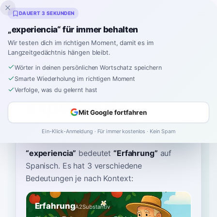
Inklingo
DAUERT 3 SEKUNDEN
„experiencia“ für immer behalten
Wir testen dich im richtigen Moment, damit es im
Langzeitgedächtnis hängen bleibt.
Wörterbuch
Wörter in deinen persönlichen Wortschatz speichern
Smarte Wiederholung im richtigen Moment
Startseite
›
Spanisch
›
Wörterbuch
›
experiencia
Verfolge, was du gelernt hast
experiencia
Mit Google fortfahren
ex-peh-RYEN-sya
ekspeˈɾjensja
Ein-Klick-Anmeldung · Für immer kostenlos · Kein Spam
“
experiencia
”
bedeutet
“
Erfahrung
”
auf
Spanisch
. Es hat 3 verschiedene
Bedeutungen je nach Kontext:
Erfahrung
A2
Substantiv