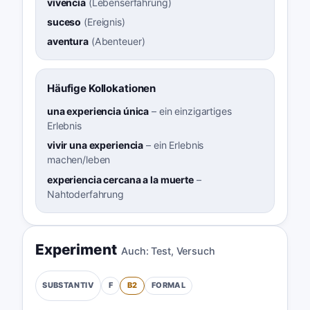
vivencia
(
Lebenserfahrung
)
suceso
(
Ereignis
)
aventura
(
Abenteuer
)
Häufige Kollokationen
una experiencia única
–
ein einzigartiges
Erlebnis
vivir una experiencia
–
ein Erlebnis
machen/leben
experiencia cercana a la muerte
–
Nahtoderfahrung
Experiment
Auch:
Test
,
Versuch
F
B2
FORMAL
SUBSTANTIV