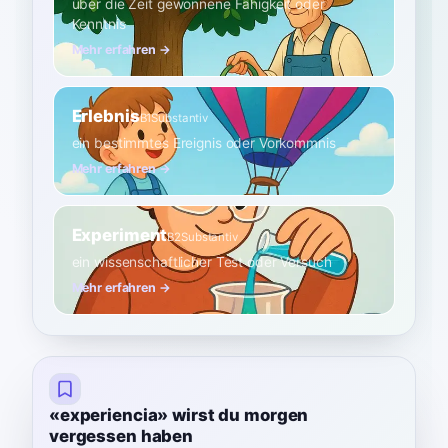
über die Zeit gewonnene Fähigkeit oder
Kenntnis
Mehr erfahren →
Erlebnis
B1
Substantiv
ein bestimmtes Ereignis oder Vorkommnis
Mehr erfahren →
Experiment
B2
Substantiv
ein wissenschaftlicher Test oder Versuch
Mehr erfahren →
«experiencia» wirst du morgen
vergessen haben