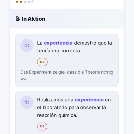
★
★
★
★
★
📝 In Aktion
La
experiencia
demostró que la
teoría era correcta.
B2
Das Experiment zeigte, dass die Theorie richtig
war.
Realizamos una
experiencia
en
el laboratorio para observar la
reacción química.
C1