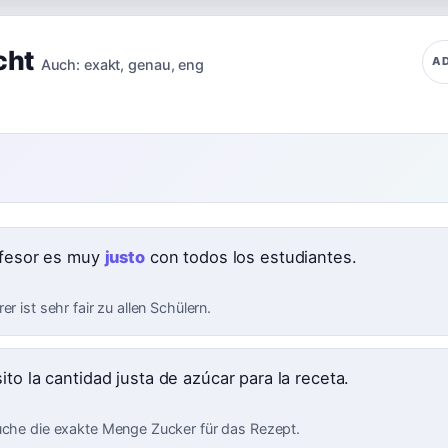
cht
AD
Auch:
exakt
,
genau
,
eng
ofesor es muy
justo
con todos los estudiantes.
er ist sehr fair zu allen Schülern.
to la cantidad justa de azúcar para la receta.
uche die exakte Menge Zucker für das Rezept.