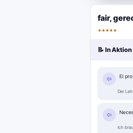
fair
,
gere
★
★
★
★
★
📝 In Aktion
El pr
Der Lehr
Necesi
Ich bra