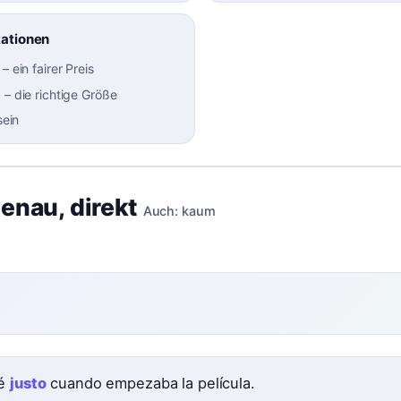
kationen
–
ein fairer Preis
o
–
die richtige Größe
sein
genau
,
direkt
Auch:
kaum
ué
justo
cuando empezaba la película.