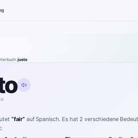
og
rterbuch
›
justo
to
to
utet
“
fair
”
auf Spanisch
. Es hat 2 verschiedene Bedeu
: