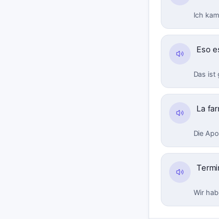
Ich kam 
Eso 
Das ist
La fa
Die Apot
Termi
Wir hab