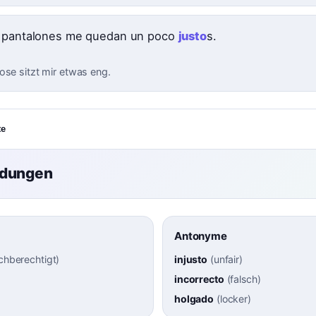
 pantalones me quedan un poco
justo
s.
ose sitzt mir etwas eng.
te
ndungen
Antonyme
ichberechtigt
)
injusto
(
unfair
)
incorrecto
(
falsch
)
holgado
(
locker
)