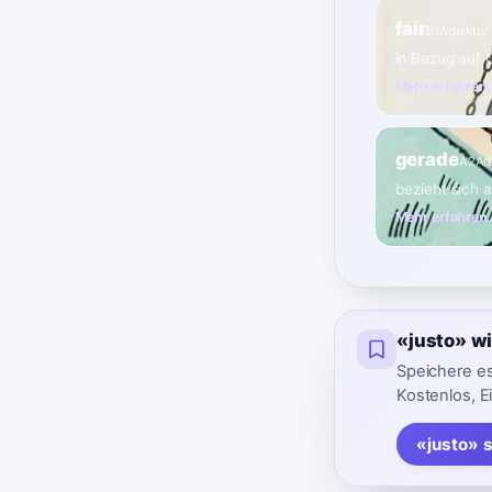
fair
B1
Adjektiv
in Bezug auf 
Mehr erfahren
gerade
A2
Ad
bezieht sich 
Mehr erfahren
«justo» w
Speichere es
Kostenlos, E
«justo» 