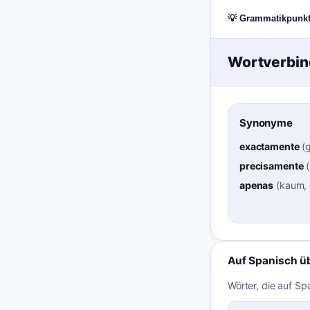
💡 Grammatikpunk
Wortverbi
Synonyme
exactamente
(
precisamente
(
apenas
(
kaum,
Auf Spanisch ü
Wörter, die auf Sp