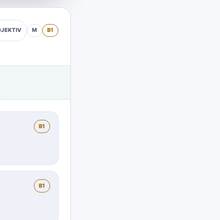
M
B1
JEKTIV
B1
B1