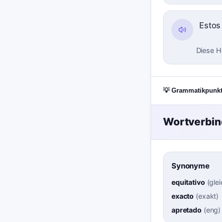
Estos
Diese H
💡 Grammatikpunk
Wortverbi
Synonyme
equitativo
(
gle
exacto
(
exakt
)
apretado
(
eng
)