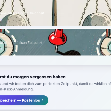
Gerechtigkeit oder Gleichheit
 →
verb
auf einen präzisen Zeitpunkt
 →
irst du morgen vergessen haben
 und wir testen dich zum perfekten Zeitpunkt, damit es wirklich h
in-Klick-Anmeldung.
speichern — Kostenlos