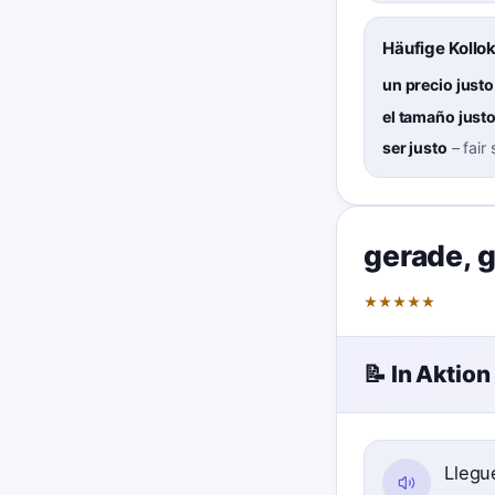
Häufige Kollo
un precio justo
el tamaño just
ser justo
–
fair 
gerade
,
★
★
★
★
★
📝 In Aktion
Lleg