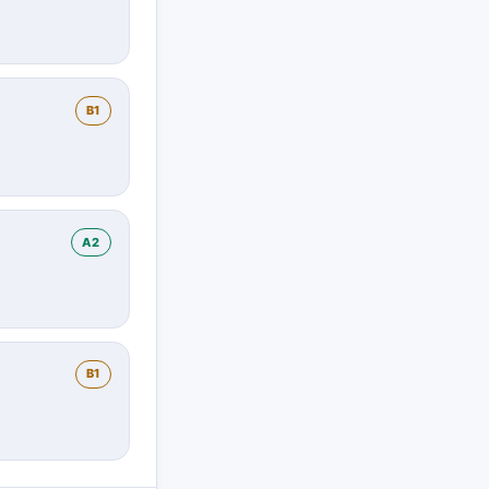
B1
A2
B1