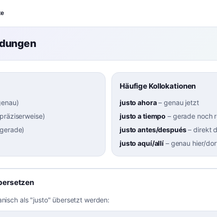
te
ndungen
Häufige Kollokationen
genau
)
justo ahora
–
genau jetzt
präziserweise
)
justo a tiempo
–
gerade noch r
 gerade
)
justo antes/después
–
direkt 
justo aquí/allí
–
genau hier/dor
bersetzen
anisch als "justo" übersetzt werden: