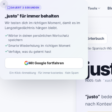
Inklingo
DAUERT 3 SEKUNDEN
Bl
Geschichten
Spanische Tools
„justo“ für immer behalten
Wir testen dich im richtigen Moment, damit es im
Langzeitgedächtnis hängen bleibt.
Wörter in deinen persönlichen Wortschatz
Wörterbuch
speichern
Smarte Wiederholung im richtigen Moment
Startseite
›
Spanisch
›
Wö
Verfolge, was du gelernt hast
jus
Mit Google fortfahren
Ein-Klick-Anmeldung · Für immer kostenlos · Kein Spam
HOOS-toh
ˈxus
“
justo
”
bede
nach Kontext