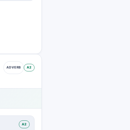
A2
ADVERB
A2