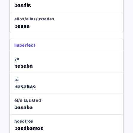
basáis
ellos/ellas/ustedes
basan
Imperfect
yo
basaba
tú
basabas
él/ella/usted
basaba
nosotros
basábamos