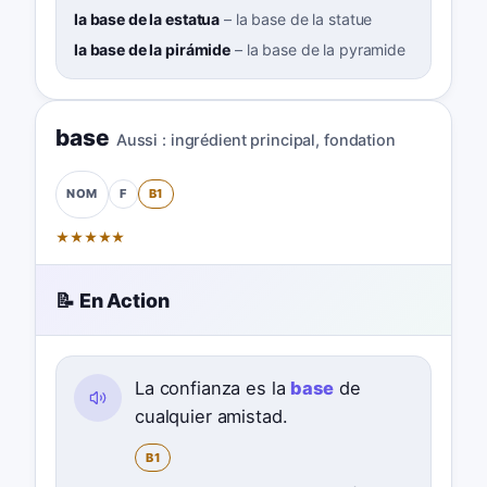
la base de la estatua
–
la base de la statue
la base de la pirámide
–
la base de la pyramide
base
Aussi :
ingrédient principal
,
fondation
F
B1
NOM
★
★
★
★
★
📝 En Action
La confianza es la
base
de
cualquier amistad.
B1