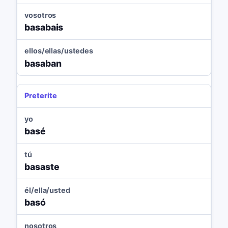
vosotros
basabais
ellos/ellas/ustedes
basaban
Preterite
yo
basé
tú
basaste
él/ella/usted
basó
nosotros