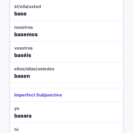
él/ella/usted
base
nosotros
basemos
vosotros
baséis
ellos/ellas/ustedes
basen
Imperfect Subjunctive
yo
basara
tú