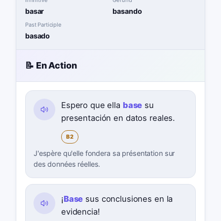
Infinitive
Gerund
basar
basando
Past Participle
basado
📝 En Action
Espero que ella
base
su
presentación en datos reales.
B2
J'espère qu'elle fondera sa présentation sur
des données réelles.
¡
Base
sus conclusiones en la
evidencia!