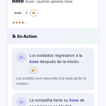
base
Aussi :
quartier général
,
base
F
B1
NOM
★
★
★
★
★
📝 En Action
Los soldados regresaron a la
base
después de la misión.
B1
Les soldats sont retournés à la base après la
mission.
La compañía tiene su
base
de