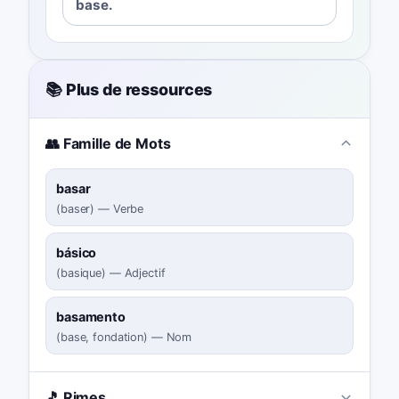
base.
📚 Plus de ressources
👥 Famille de Mots
basar
(
baser
)
—
Verbe
básico
(
basique
)
—
Adjectif
basamento
(
base, fondation
)
—
Nom
🎵 Rimes