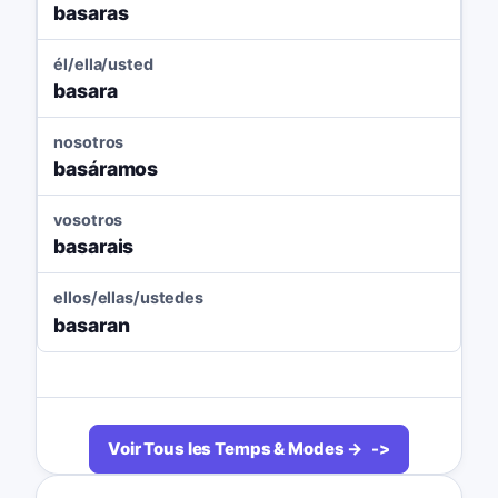
basaras
él/ella/usted
basara
nosotros
basáramos
vosotros
basarais
ellos/ellas/ustedes
basaran
Voir Tous les Temps & Modes →