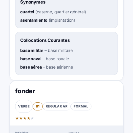
Synonymes
cuartel
(
caserne, quartier général
)
asentamiento
(
implantation
)
Collocations Courantes
base militar
–
base militaire
base naval
–
base navale
base aérea
–
base aérienne
fonder
B1
REGULAR
AR
FORMAL
VERBE
★
★
★
★
★