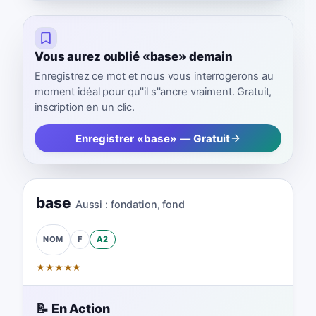
Vous aurez oublié «base» demain
Enregistrez ce mot et nous vous interrogerons au
moment idéal pour qu''il s''ancre vraiment. Gratuit,
inscription en un clic.
Enregistrer «base» — Gratuit
base
Aussi :
fondation
,
fond
F
A2
NOM
★
★
★
★
★
📝 En Action