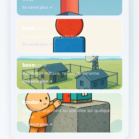
En savoir plus →
base
B1
Nom
le principe ou l'idée principale
En savoir plus →
base
B1
Nom
installation militaire, navale ou aérienne
En savoir plus →
fonder
B1
Verbe
fonder un argument ou une idée sur quelque
chose
En savoir plus →