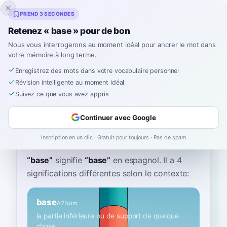
Inklingo
PREND 3 SECONDES
Retenez « base » pour de bon
Nous vous interrogerons au moment idéal pour ancrer le mot dans
votre mémoire à long terme.
Dictionnaire
Enregistrez des mots dans votre vocabulaire personnel
Révision intelligente au moment idéal
Accueil
›
Espagnol
›
Dictionnaire
›
base
Suivez ce que vous avez appris
base
Continuer avec Google
BAH-seh
ˈba.se
Inscription en un clic · Gratuit pour toujours · Pas de spam
“
base
”
signifie
“
base
”
en espagnol
. Il a 4
significations différentes selon le contexte:
base
A2
Nom
la partie inférieure ou de support de quelque
chose