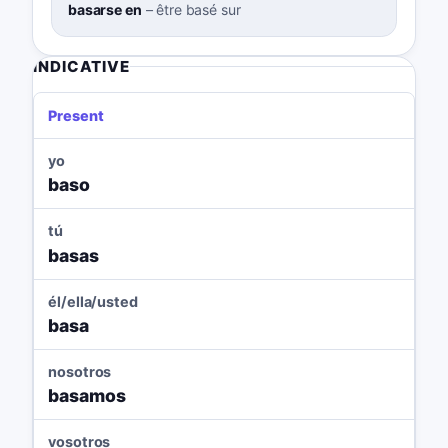
basarse en
–
être basé sur
INDICATIVE
Present
yo
baso
tú
basas
él/ella/usted
basa
nosotros
basamos
vosotros