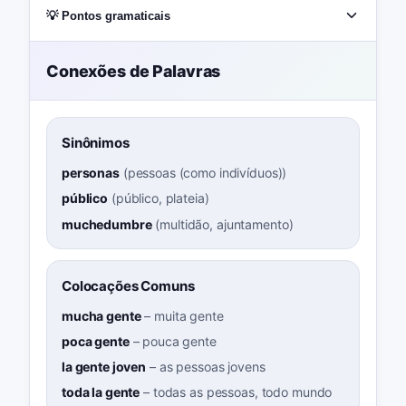
💡 Pontos gramaticais
Conexões de Palavras
Sinônimos
personas
(
pessoas (como indivíduos)
)
público
(
público, plateia
)
muchedumbre
(
multidão, ajuntamento
)
Colocações Comuns
mucha gente
–
muita gente
poca gente
–
pouca gente
la gente joven
–
as pessoas jovens
toda la gente
–
todas as pessoas, todo mundo