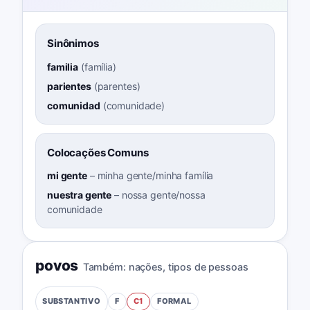
Sinônimos
familia
(
família
)
parientes
(
parentes
)
comunidad
(
comunidade
)
Colocações Comuns
mi gente
–
minha gente/minha família
nuestra gente
–
nossa gente/nossa
comunidade
povos
Também:
nações
,
tipos de pessoas
F
C1
FORMAL
SUBSTANTIVO