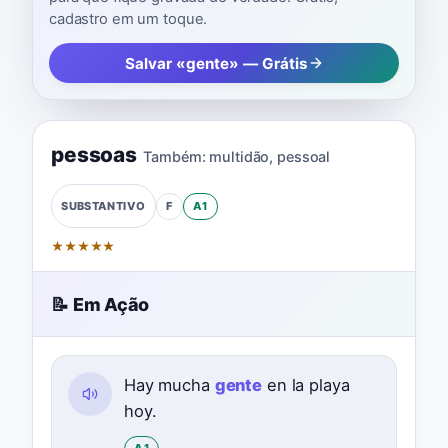
cadastro em um toque.
Salvar «gente» — Grátis
pessoas
Também:
multidão
,
pessoal
F
A1
SUBSTANTIVO
★
★
★
★
★
📝 Em Ação
Hay mucha
gente
en la playa
hoy.