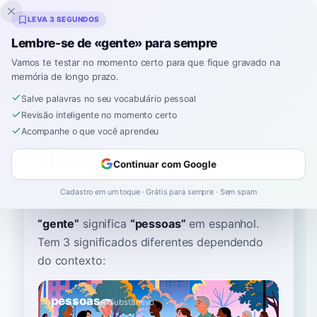
Inklingo
LEVA 3 SEGUNDOS
Lembre-se de «gente» para sempre
Vamos te testar no momento certo para que fique gravado na
memória de longo prazo.
Dicionário
Salve palavras no seu vocabulário pessoal
Revisão inteligente no momento certo
Início
›
Espanhol
›
Dicionário
›
gente
Acompanhe o que você aprendeu
gente
Continuar com Google
HEN-teh
ˈxente
Cadastro em um toque · Grátis para sempre · Sem spam
“
gente
”
significa
“
pessoas
”
em espanhol
.
Tem 3 significados diferentes dependendo
do contexto:
pessoas
A1
Substantivo