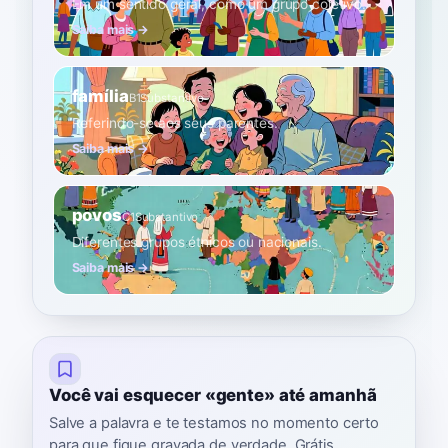
Em um sentido geral, como um grupo coletivo.
Saiba mais →
família
B1
Substantivo
Referindo-se aos seus parentes.
Saiba mais →
povos
C1
Substantivo
Diferentes grupos étnicos ou nacionais.
Saiba mais →
Você vai esquecer «gente» até amanhã
Salve a palavra e te testamos no momento certo
para que fique gravada de verdade. Grátis,