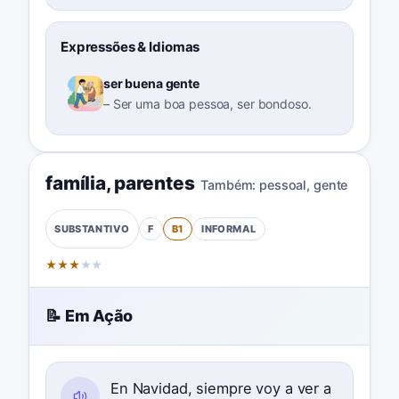
Expressões & Idiomas
ser buena gente
–
Ser uma boa pessoa, ser bondoso.
família
,
parentes
Também:
pessoal
,
gente
F
B1
INFORMAL
SUBSTANTIVO
★
★
★
★
★
📝 Em Ação
En Navidad, siempre voy a ver a