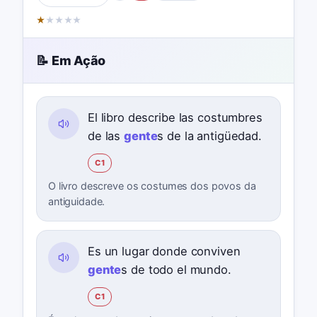
★
★
★
★
★
📝 Em Ação
El libro describe las costumbres
de las
gente
s de la antigüedad.
C1
O livro descreve os costumes dos povos da
antiguidade.
Es un lugar donde conviven
gente
s de todo el mundo.
C1