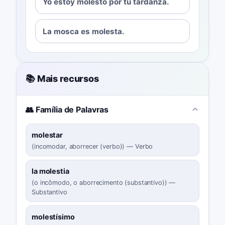
Yo estoy molesto por tu tardanza.
La mosca es molesta.
📚 Mais recursos
👥 Família de Palavras
molestar
(
incomodar, aborrecer (verbo)
)
—
Verbo
la molestia
(
o incômodo, o aborrecimento (substantivo)
)
—
Substantivo
molestísimo