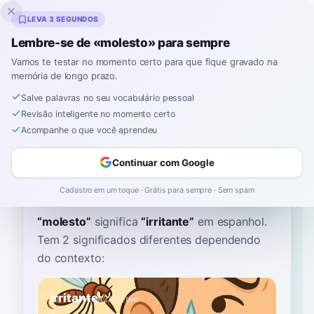
Inklingo
LEVA 3 SEGUNDOS
Lembre-se de «molesto» para sempre
Vamos te testar no momento certo para que fique gravado na
memória de longo prazo.
Dicionário
Salve palavras no seu vocabulário pessoal
Revisão inteligente no momento certo
Início
›
Espanhol
›
Dicionário
›
molesto
Acompanhe o que você aprendeu
molesto
Continuar com Google
moh-LEH-stoh
moˈlesto
Cadastro em um toque · Grátis para sempre · Sem spam
“
molesto
”
significa
“
irritante
”
em espanhol
.
Tem 2 significados diferentes dependendo
do contexto:
irritante
A2
Adjetivo