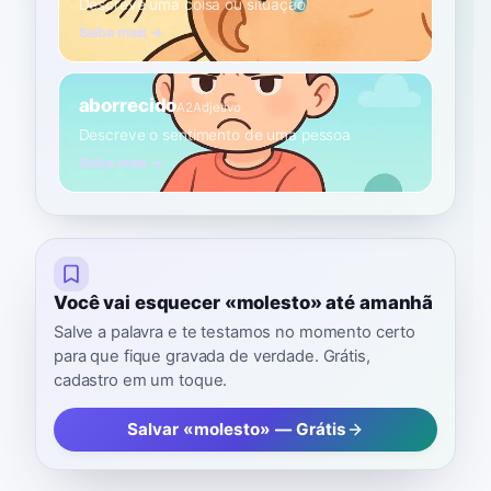
Descreve uma coisa ou situação
Saiba mais →
aborrecido
A2
Adjetivo
Descreve o sentimento de uma pessoa
Saiba mais →
Você vai esquecer «molesto» até amanhã
Salve a palavra e te testamos no momento certo
para que fique gravada de verdade. Grátis,
cadastro em um toque.
Salvar «molesto» — Grátis