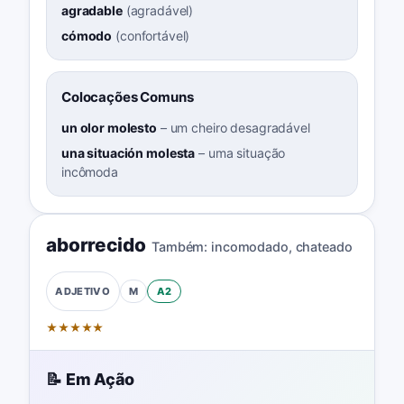
agradable
(
agradável
)
cómodo
(
confortável
)
Colocações Comuns
un olor molesto
–
um cheiro desagradável
una situación molesta
–
uma situação
incômoda
aborrecido
Também:
incomodado
,
chateado
M
A2
ADJETIVO
★
★
★
★
★
📝 Em Ação