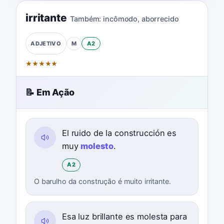
irritante
Também:
incômodo
,
aborrecido
M
A2
ADJETIVO
★
★
★
★
★
📝 Em Ação
El ruido de la construcción es
muy
molesto
.
A2
O barulho da construção é muito irritante.
Esa luz brillante es molesta para