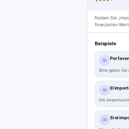
★
★
★
★
★
Nutzen Sie „impo
finanziellen Wert
Beispiele
Por favor
Bitte geben Sie
El import
Die Gesamtsumme
Si el imp