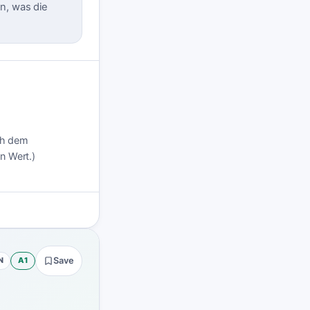
in, was die
ach dem
n Wert.)
N
A1
Save