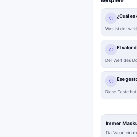
Beispiele
¿Cuál es 
Was ist der wir
El valor 
Der Wert des Dol
Ese gesto
Diese Geste hat
Immer Masku
Da 'valor' ein 