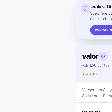
«valor» f
Speichere d
damit sich die
«valor» 
valor
vah-LOR
baˈloɾ
★
★
★
★
★
Verwenden Sie „v
Sache oder Perso