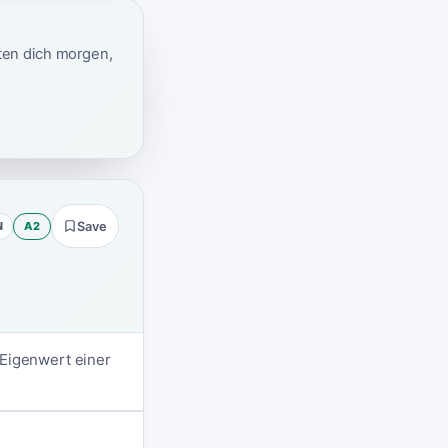
ten dich morgen,
N
A2
Save
 Eigenwert einer