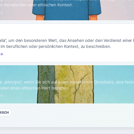
im moralischen oder ethischen Kontext.
 →
alía“, um den besonderen Wert, das Ansehen oder den Verdienst einer 
im beruflichen oder persönlichen Kontext, zu beschreiben.
 →
 „principio“, wenn Sie sich auf einen moralischen Grundsatz, eine fest
oder einen ethischen Wert beziehen.
 →
NISCH