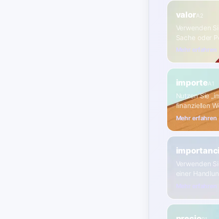
valor
A2
Verwenden Sie
Sache oder Pe
Mehr erfahren
importe
A1
Nutzen Sie „i
finanziellen W
Mehr erfahren
importanc
Verwenden Sie
einer Handlu
Mehr erfahren
precio