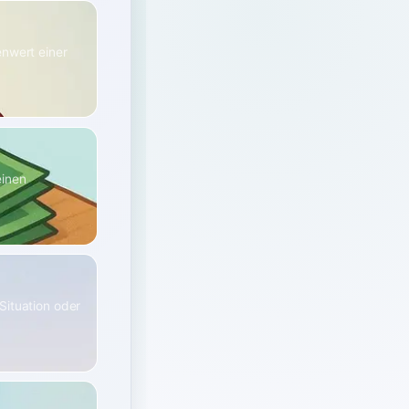
enwert einer
einen
Situation oder