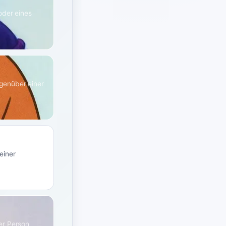
oder eines
genüber einer
einer
er Person