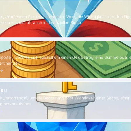
 „valor“, wenn Sie den allgemeinen Wert, die Wichtigkeit oder den Eig
rson meinen, oft auch im finanziellen Sinne.
 →
mporte“, wenn es sich speziell um einen Geldbetrag, eine Summe oder 
ert handelt.
 →
ia
B1
 „importancia“, um die Bedeutung oder Wichtigkeit einer Sache, einer 
ng hervorzuheben.
 →