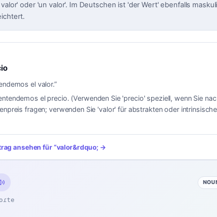
valor' oder 'un valor'. Im Deutschen ist 'der Wert' ebenfalls maskul
ichtert.
cio
endemos el valor.
”
ntendemos el precio. (Verwenden Sie 'precio' speziell, wenn Sie n
enpreis fragen; verwenden Sie 'valor' für abstrakten oder intrinsische
trag ansehen für
“
valor
&rdquo; →
NOU
oɾte