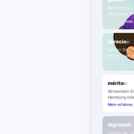
B1
Benutzen Sie 
abstrakten We
Mehr erfahren
aprecio
B1
Nutzen Sie „a
Person oder 
Mehr erfahren
mérito
B1
Verwenden Sie
Handlung oder
Mehr erfahren
dignidad
B1
Setzen Sie „d