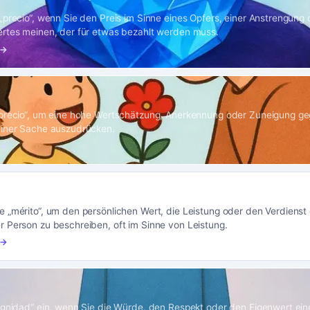
„precio“, wenn Sie den Preis im Sinne eines Opfers, einer Anstrengung 
rtes meinen, der für etwas bezahlt werden muss.
 →
precio“, um eine hohe Wertschätzung, Anerkennung oder Zuneigung ge
einer Sache auszudrücken.
 →
 „mérito“, um den persönlichen Wert, die Leistung oder den Verdienst 
 Person zu beschreiben, oft im Sinne von Leistung.
 →
ignidad“ ein, wenn Sie die Würde, den Respekt oder den Eigenwert ein