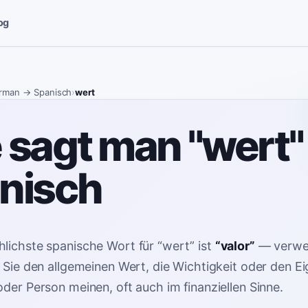
og
rman
→ Spanisch
›
wert
 sagt man "wert"
nisch
lichste spanische Wort für
“
wert
”
ist
“
valor
”
—
verwe
n Sie den allgemeinen Wert, die Wichtigkeit oder den E
oder Person meinen, oft auch im finanziellen Sinne
.