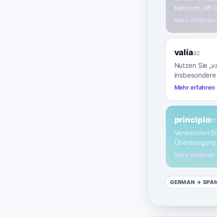
betonen, oft 
Mehr erfahren
valía
B2
Nutzen Sie „v
insbesondere 
Mehr erfahren
principio
B1
Verwenden Sie
Überzeugung 
Mehr erfahren
GERMAN
→ SPA