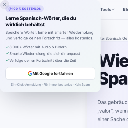
Inklingo
100 % KOSTENLOS
Bl
Geschichten
Spanische Tools
Lerne Spanisch-Wörter, die du
wirklich behältst
Speichere Wörter, lerne mit smarter Wiederholung
und verfolge deinen Fortschritt — alles kostenlos.
Startseite
›
Spanisch
›
Ge
8.000+ Wörter mit Audio & Bildern
Wie
Smarte Wiederholung, die sich dir anpasst
Verfolge deinen Fortschritt über die Zeit
Spa
Mit Google fortfahren
Ein-Klick-Anmeldung · Für immer kostenlos · Kein Spam
Das gebräuch
„valor“, wen
einer Sache 