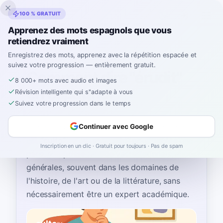
Inklingo
100 % GRATUIT
Apprenez des mots espagnols que vous
retiendrez vraiment
Accueil
›
Espagnol
›
French
→ espagnol
›
érudit
Enregistrez des mots, apprenez avec la répétition espacée et
suivez votre progression — entièrement gratuit.
Comment dire "érudit"
8 000+ mots avec audio et images
en espagnol
Révision intelligente qui s''adapte à vous
Suivez votre progression dans le temps
Le mot espagnol le plus courant pour
“
érudit
”
Continuer avec Google
est
“
culto
”
—
utilisez 'culto' pour décrire une
Inscription en un clic · Gratuit pour toujours · Pas de spam
personne possédant de vastes connaissances
générales, souvent dans les domaines de
l'histoire, de l'art ou de la littérature, sans
nécessairement être un expert académique
.