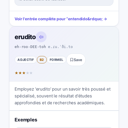
Voir l'entrée complète pour
“
entendido
&rdquo; →
erudito
eh-roo-DEE-toh
e.ɾu.ˈði.to
ADJECTIF
B2
FORMEL
Save
★
★
★
★
★
Employez 'erudito' pour un savoir très poussé et
spécialisé, souvent le résultat d'études
approfondies et de recherches académiques.
Exemples