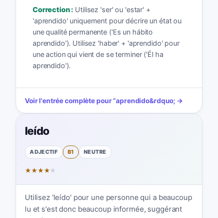
Correction :
Utilisez 'ser' ou 'estar' +
'aprendido' uniquement pour décrire un état ou
une qualité permanente ('Es un hábito
aprendido'). Utilisez 'haber' + 'aprendido' pour
une action qui vient de se terminer ('Él ha
aprendido').
Voir l'entrée complète pour
“
aprendido
&rdquo; →
leído
ADJECTIF
B1
NEUTRE
★
★
★
★
★
Utilisez 'leído' pour une personne qui a beaucoup
lu et s'est donc beaucoup informée, suggérant