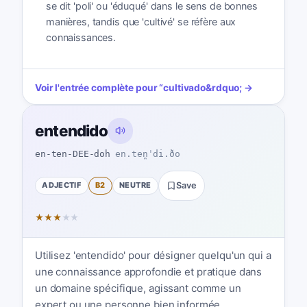
se dit 'poli' ou 'éduqué' dans le sens de bonnes
manières, tandis que 'cultivé' se réfère aux
connaissances.
Voir l'entrée complète pour
“
cultivado
&rdquo; →
entendido
en-ten-DEE-doh
en.ten̪ˈdi.ðo
ADJECTIF
B2
NEUTRE
Save
★
★
★
★
★
Utilisez 'entendido' pour désigner quelqu'un qui a
une connaissance approfondie et pratique dans
un domaine spécifique, agissant comme un
expert ou une personne bien informée.