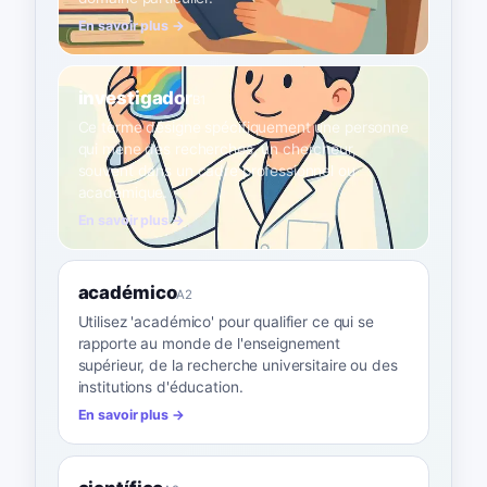
En savoir plus →
investigador
B1
Ce terme désigne spécifiquement une personne
qui mène des recherches, un chercheur,
souvent dans un cadre professionnel ou
académique.
En savoir plus →
académico
A2
Utilisez 'académico' pour qualifier ce qui se
rapporte au monde de l'enseignement
supérieur, de la recherche universitaire ou des
institutions d'éducation.
En savoir plus →