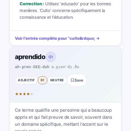
Correction :
Utilisez 'educado' pour les bonnes
manières. 'Culto' concerne spécifiquement la
connaissance et l'éducation.
Voir l'entrée complète pour
“
culto
&rdquo; →
aprendido
ah-pren-DEE-doh
a.pɾenˈdi.ðo
ADJECTIF
B1
NEUTRE
Save
★
★
★
★
★
Ce terme qualifie une personne qui a beaucoup
appris et qui fait preuve de savoir, souvent dans
un domaine spécifique, mettant l'accent sur le