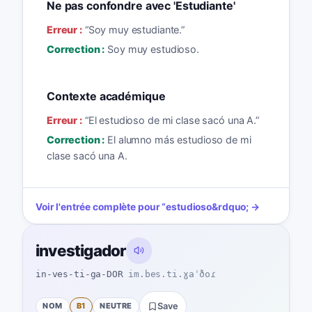
Ne pas confondre avec 'Estudiante'
Erreur :
“
Soy muy estudiante.
”
Correction :
Soy muy estudioso.
Contexte académique
Erreur :
“
El estudioso de mi clase sacó una A.
”
Correction :
El alumno más estudioso de mi
clase sacó una A.
Voir l'entrée complète pour
“
estudioso
&rdquo; →
investigador
in-ves-ti-ga-DOR
im.bes.ti.ɣaˈðoɾ
NOM
B1
NEUTRE
Save