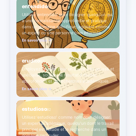
entendido
B2
Utilisez 'entendido' pour désigner quelqu'un qui
a une connaissance approfondie et pratique
dans un domaine spécifique, agissant comme
un expert ou une personne bien informée.
En savoir plus →
erudito
B2
Employez 'erudito' pour un savoir très poussé et
spécialisé, souvent le résultat d'études
approfondies et de recherches académiques.
En savoir plus →
estudioso
B2
Utilisez 'estudioso' comme nom pour désigner
un expert académique, quelqu'un dont le travail
principal est l'étude et la recherche dans un
domaine particulier.