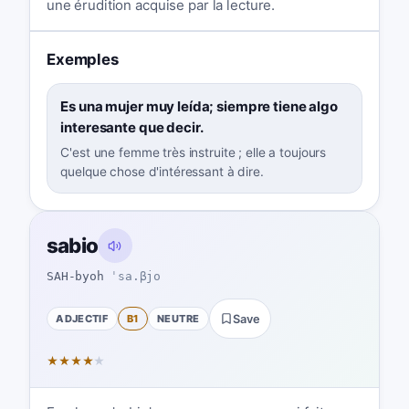
une érudition acquise par la lecture.
Exemples
Es una mujer muy leída; siempre tiene algo
interesante que decir.
C'est une femme très instruite ; elle a toujours
quelque chose d'intéressant à dire.
sabio
SAH-byoh
ˈsa.βjo
ADJECTIF
B1
NEUTRE
Save
★
★
★
★
★