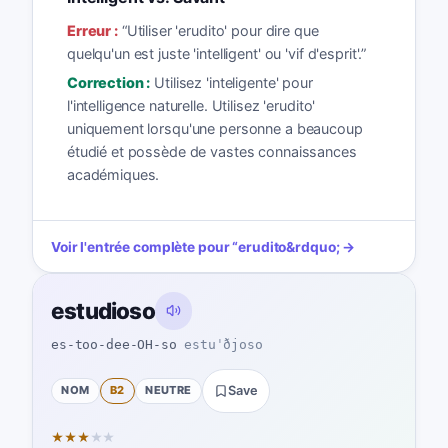
Erreur :
“
Utiliser 'erudito' pour dire que
quelqu'un est juste 'intelligent' ou 'vif d'esprit'.
”
Correction :
Utilisez 'inteligente' pour
l'intelligence naturelle. Utilisez 'erudito'
uniquement lorsqu'une personne a beaucoup
étudié et possède de vastes connaissances
académiques.
Voir l'entrée complète pour
“
erudito
&rdquo; →
estudioso
es-too-dee-OH-so
estuˈðjoso
NOM
B2
NEUTRE
Save
★
★
★
★
★