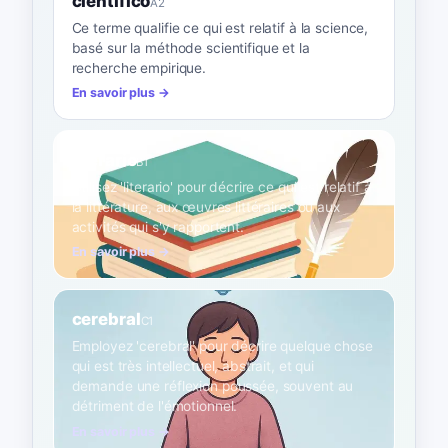
científico
A2
Ce terme qualifie ce qui est relatif à la science,
basé sur la méthode scientifique et la
recherche empirique.
En savoir plus →
literario
B1
Utilisez 'literario' pour décrire ce qui est relatif à
la littérature, aux œuvres littéraires ou aux
activités qui s'y rapportent.
En savoir plus →
cerebral
C1
Employez 'cerebral' pour décrire quelque chose
qui est très intellectuel, abstrait, et qui
demande une réflexion poussée, souvent au
détriment de l'émotionnel.
En savoir plus →