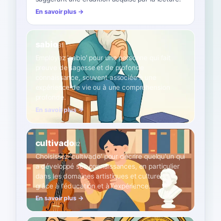
En savoir plus →
sabio
B1
Employez 'sabio' pour une personne qui fait
preuve de sagesse et de profonde
connaissance, souvent associée à une
expérience de vie ou à une compréhension
profonde.
En savoir plus →
cultivado
B2
Choisissez 'cultivado' pour décrire quelqu'un qui
a développé ses connaissances, en particulier
dans les domaines artistiques et culturels,
grâce à l'éducation et à l'expérience.
En savoir plus →