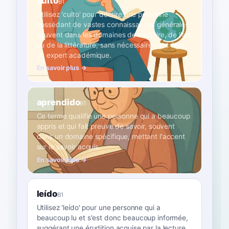
culto
B1
Utilisez 'culto' pour décrire une personne
possédant de vastes connaissances générales,
souvent dans les domaines de l'histoire, de l'art
ou de la littérature, sans nécessairement être
un expert académique.
En savoir plus →
aprendido
B1
Ce terme qualifie une personne qui a beaucoup
appris et qui fait preuve de savoir, souvent
dans un domaine spécifique, mettant l'accent
sur le savoir acquis.
En savoir plus →
leído
B1
Utilisez 'leído' pour une personne qui a
beaucoup lu et s'est donc beaucoup informée,
suggérant une érudition acquise par la lecture.