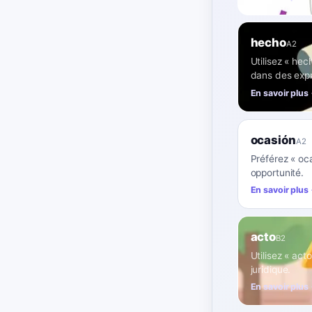
hecho
A2
Utilisez « hec
dans des expr
En savoir plus
ocasión
A2
Préférez « oc
opportunité.
En savoir plus
acto
B2
Utilisez « act
juridique.
En savoir plus