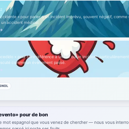
B2
accidente » pour parler d'un incident imprévu, souvent négatif, comme
u un accident médical.
 →
1
edido » pour faire référence à un fait ou un incident, particulièrement l
discuté comme un événement passé.
 →
GNOL
evento» pour de bon
 le mot espagnol que vous venez de chercher — nous vous interr
emps passé ici porte ses fruits.