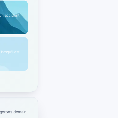
 un accident
orsqu'il est
ogerons demain