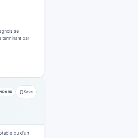
agnols se
 terminant par
NDARD
Save
otable ou d'un