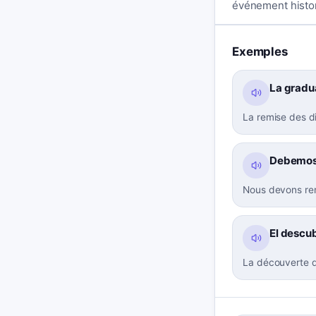
événement histor
Exemples
La gradua
La remise des d
Debemos 
Nous devons re
El descub
La découverte d