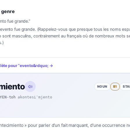
 genre
nto fue grande.
”
 evento fue grande. (Rappelez-vous que presque tous les noms esp
o sont masculins, contrairement au français où de nombreux mots se
.)
plète pour
“
evento
&rdquo; →
miento
NOUN
B1
STA
YEN-toh
akontesiˈmjento
ntecimiento » pour parler d'un fait marquant, d'une occurrence n