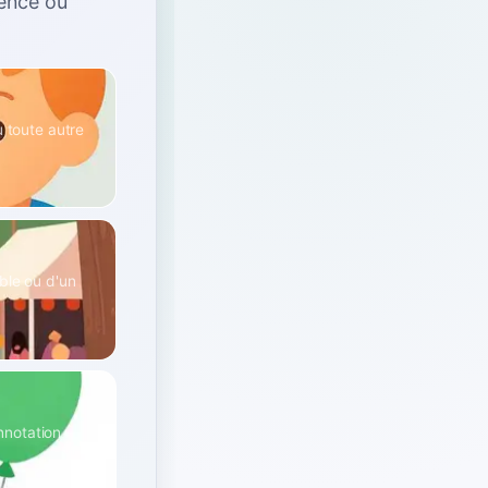
rence ou
u toute autre
ble ou d'un
nnotation