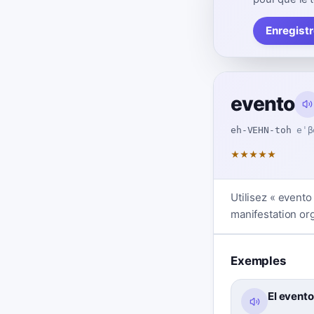
Enregist
evento
eh-VEHN-toh
eˈβ
★
★
★
★
★
Utilisez « evento
manifestation or
Exemples
El evento