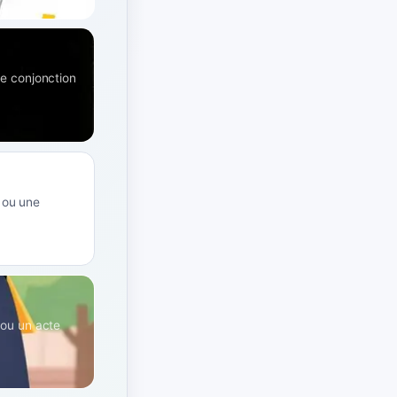
me conjonction
 ou une
 ou un acte