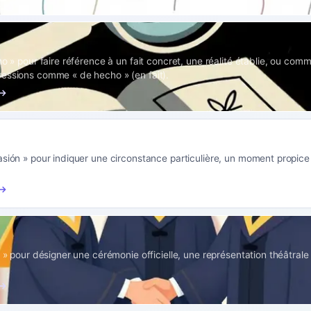
ho » pour faire référence à un fait concret, une réalité établie, ou com
essions comme « de hecho » (en fait).
 →
asión » pour indiquer une circonstance particulière, un moment propice
 →
o » pour désigner une cérémonie officielle, une représentation théâtrale
 →