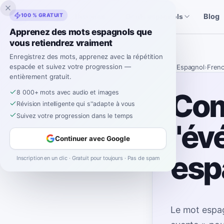
Inklingo
100 % GRATUIT
Blog
Histoires
Outils espagnols
Apprenez des mots espagnols que
vous retiendrez vraiment
Enregistrez des mots, apprenez avec la répétition
espacée et suivez votre progression —
Accueil
›
Espagnol
›
Fren
entièrement gratuit.
Com
8 000+ mots avec audio et images
Révision intelligente qui s''adapte à vous
Suivez votre progression dans le temps
"év
Continuer avec Google
esp
Inscription en un clic · Gratuit pour toujours · Pas de spam
Le mot espag