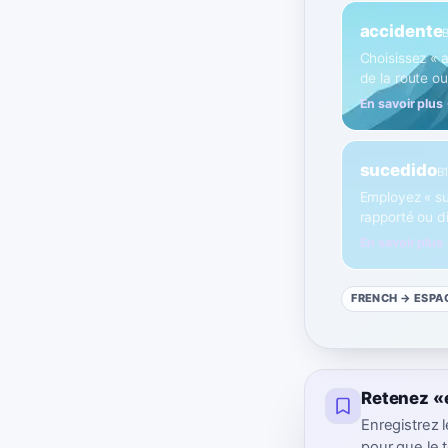
accidente
Choisissez « 
de la route o
En savoir plus
sucedido
B
Employez « suc
rapporté ou 
En savoir plus
FRENCH
→ ESPA
Retenez «
Enregistrez
pour que le t