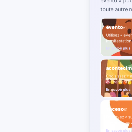
evento » pou
toute autre 
evento
A1
Utilisez « ev
manifestation
En savoir plus
acontecim
Choisissez « 
événement his
En savoir plus
suceso
B1
Employez « su
d'imprévu ou 
En savoir plus