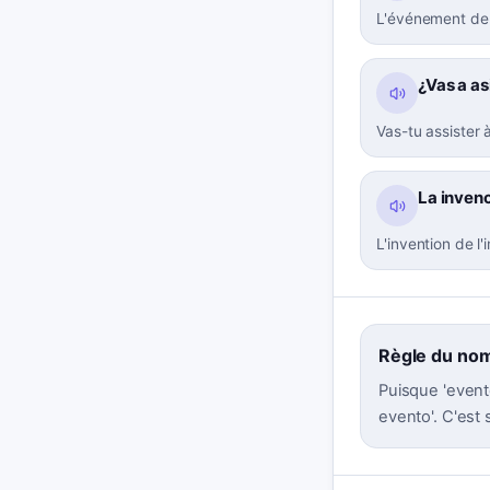
L'événement de 
¿Vas a as
Vas-tu assister 
La invenc
L'invention de l
Règle du no
Puisque 'evento'
evento'. C'est 