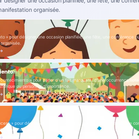
r désigner une occasion planifiée, une fête, une confé
manifestation organisée
.
ento » pour désigner une occasion planifiée, une fête, une conférence o
 organisée.
 →
iento
B1
acontecimiento » pour parler d'un fait marquant, d'une occurrence nota
torique ou personnel d'importance.
 →
ceso » pour décrire quelque chose qui se passe, souvent avec une co
d'importance dans l'actualité.
 →