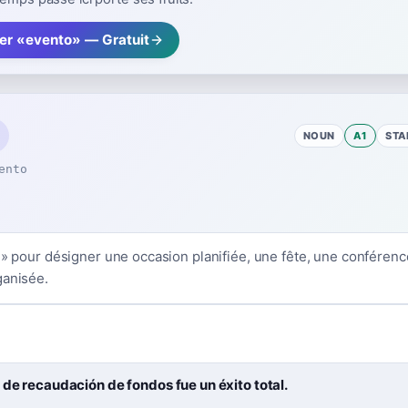
rer «evento» — Gratuit
NOUN
A1
STA
ento
 » pour désigner une occasion planifiée, une fête, une conférenc
ganisée.
 de recaudación de fondos fue un éxito total.