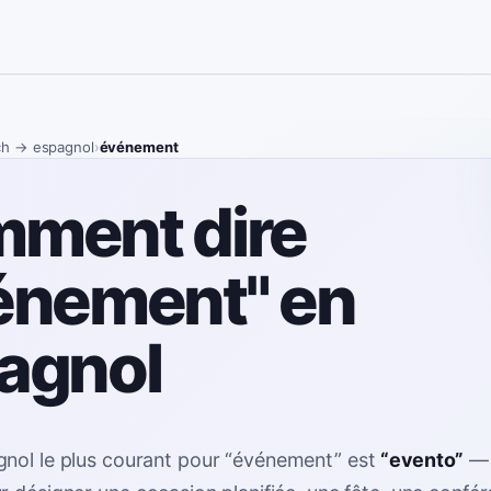
ch
→ espagnol
›
événement
ment dire
énement" en
agnol
nol le plus courant pour
“
événement
”
est
“
evento
”