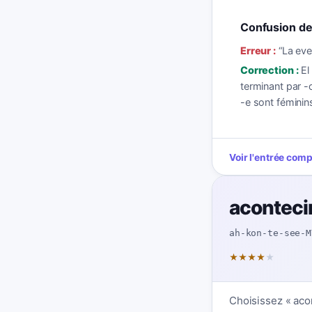
Confusion de
Erreur :
“
La eve
Correction :
El
terminant par -
-e sont féminins
Voir l'entrée com
aconteci
ah-kon-te-see-M
★
★
★
★
★
Choisissez « aco