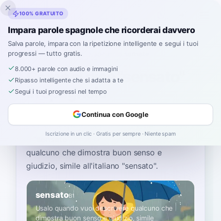
Inklingo
100% GRATUITO
Impara parole spagnole che ricorderai davvero
Salva parole, impara con la ripetizione intelligente e segui i tuoi
progressi — tutto gratis.
Home
›
Spagnolo
›
Italian
→ spagnolo
›
sensato
8.000+ parole con audio e immagini
Come si dice "sensato"
Ripasso intelligente che si adatta a te
in spagnolo
Segui i tuoi progressi nel tempo
Continua con Google
La parola spagnola più comune per
“
sensato
”
Iscrizione in un clic · Gratis per sempre · Niente spam
è
“
sensato
”
—
usalo quando vuoi descrivere
qualcuno che dimostra buon senso e
giudizio, simile all'italiano "sensato"
.
sensato
B1
Usalo quando vuoi descrivere qualcuno che
dimostra buon senso e giudizio, simile