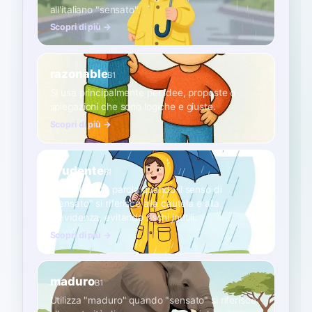
all'italiano "sensato".
Scopri di più →
razonable
B1
Si usa principalmente per idee, proposte o
spiegazioni che sono logiche e giuste.
Scopri di più →
prudente
B1
Scegli questa parola quando il senso di
"sensato" si riferisce alla cautela e alla
previdenza, evitando rischi inutili.
Scopri di più →
maduro
B1
Utilizza "maduro" quando "sensato" si riferisce