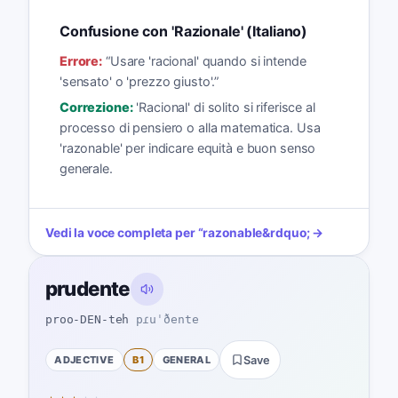
Confusione con 'Razionale' (Italiano)
Errore:
“
Usare 'racional' quando si intende
'sensato' o 'prezzo giusto'.
”
Correzione:
'Racional' di solito si riferisce al
processo di pensiero o alla matematica. Usa
'razonable' per indicare equità e buon senso
generale.
Vedi la voce completa per
“
razonable
&rdquo; →
prudente
proo-DEN-teh
pɾuˈðente
ADJECTIVE
B1
GENERAL
Save