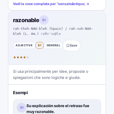
Vedi la voce completa per
“
sensato
&rdquo; →
razonable
rah-thoh-NAH-bleh (Spain) / rah-soh-NAH-
bleh (L. Am.)
raθoˈnaβle
ADJECTIVE
B1
GENERAL
Save
★
★
★
★
★
Si usa principalmente per idee, proposte o
spiegazioni che sono logiche e giuste.
Esempi
Su explicación sobre el retraso fue
muy razonable.