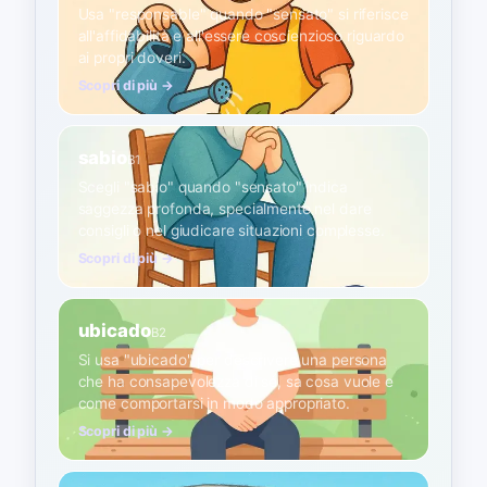
Usa "responsable" quando "sensato" si riferisce
all'affidabilità e all'essere coscienzioso riguardo
ai propri doveri.
Scopri di più →
sabio
B1
Scegli "sabio" quando "sensato" indica
saggezza profonda, specialmente nel dare
consigli o nel giudicare situazioni complesse.
Scopri di più →
ubicado
B2
Si usa "ubicado" per descrivere una persona
che ha consapevolezza di sé, sa cosa vuole e
come comportarsi in modo appropriato.
Scopri di più →