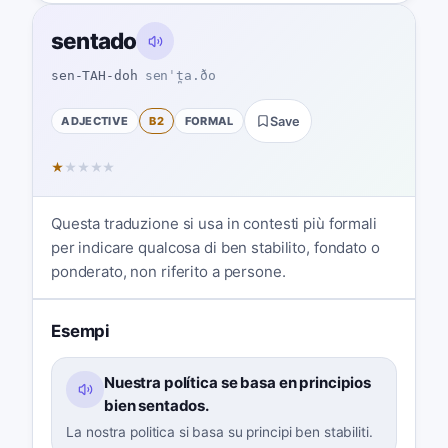
sentado
sen-TAH-doh
senˈt̪a.ðo
ADJECTIVE
B2
FORMAL
Save
★
★
★
★
★
Questa traduzione si usa in contesti più formali
per indicare qualcosa di ben stabilito, fondato o
ponderato, non riferito a persone.
Esempi
Nuestra política se basa en principios
bien sentados.
La nostra politica si basa su principi ben stabiliti.