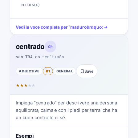
in corso.)
Vedi la voce completa per
“
maduro
&rdquo; →
centrado
sen-TRA-do
senˈtɾaðo
ADJECTIVE
B1
GENERAL
Save
★
★
★
★
★
Impiega "centrado" per descrivere una persona
equilibrata, calma e con i piedi per terra, che ha
un buon controllo di sé.
Esempi