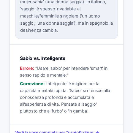
mujer sabia' (una donna saggia). In italiano,
'saggio' è spesso invariabile al
maschile/femminile singolare ('un uomo
saggio', 'una donna saggia'), ma in spagnolo la
desinenza cambia.
Sabio vs. Inteligente
Errore:
“
Usare 'sabio' per intendere 'smart' in
senso rapido e mentale.
”
Correzione:
'Inteligente' è migliore per la
capacità mentale rapida. 'Sabio' si riferisce alla
conoscenza profonda e accumulata e
all'esperienza di vita. Pensate a 'saggio'
piuttosto che a 'furbo' o 'in gamba'.
Vedi la voce completa per
“
sabio
&rdquo; →