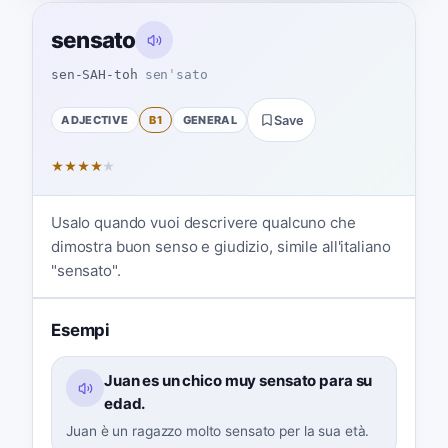
sensato
sen-SAH-toh
senˈsato
ADJECTIVE
B1
GENERAL
Save
★
★
★
★
★
Usalo quando vuoi descrivere qualcuno che
dimostra buon senso e giudizio, simile all'italiano
"sensato".
Esempi
Juan es un chico muy sensato para su
edad.
Juan è un ragazzo molto sensato per la sua età.