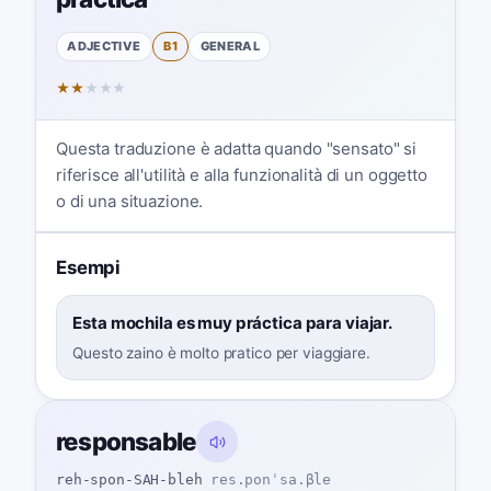
ADJECTIVE
B1
GENERAL
★
★
★
★
★
Questa traduzione è adatta quando "sensato" si
riferisce all'utilità e alla funzionalità di un oggetto
o di una situazione.
Esempi
Esta mochila es muy práctica para viajar.
Questo zaino è molto pratico per viaggiare.
responsable
reh-spon-SAH-bleh
res.ponˈsa.βle