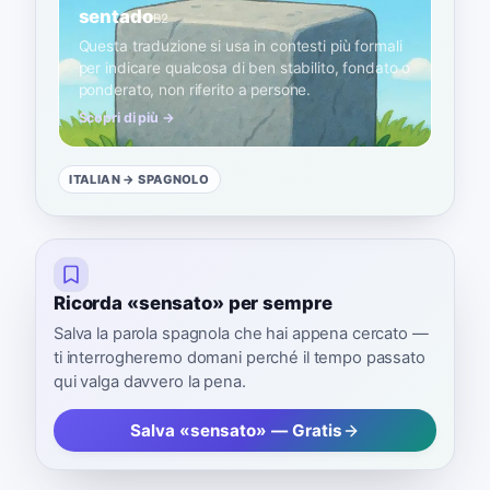
sentado
B2
Questa traduzione si usa in contesti più formali
per indicare qualcosa di ben stabilito, fondato o
ponderato, non riferito a persone.
Scopri di più →
ITALIAN
→ SPAGNOLO
Ricorda «sensato» per sempre
Salva la parola spagnola che hai appena cercato —
ti interrogheremo domani perché il tempo passato
qui valga davvero la pena.
Salva «sensato» — Gratis