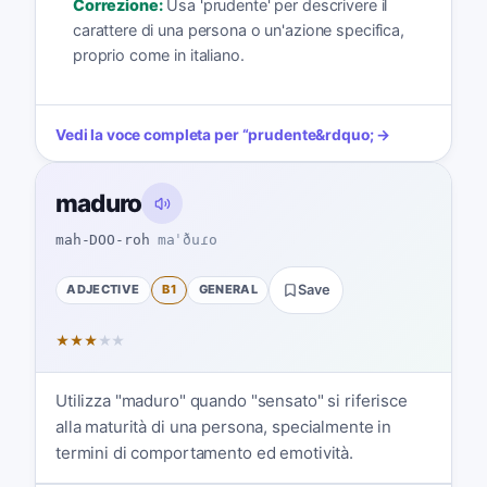
Correzione:
Usa 'prudente' per descrivere il
carattere di una persona o un'azione specifica,
proprio come in italiano.
Vedi la voce completa per
“
prudente
&rdquo; →
maduro
mah-DOO-roh
maˈðuɾo
ADJECTIVE
B1
GENERAL
Save
★
★
★
★
★
Utilizza "maduro" quando "sensato" si riferisce
alla maturità di una persona, specialmente in
termini di comportamento ed emotività.