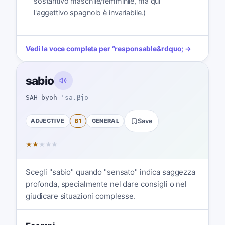
sostantivo maschile/femminile, ma qui
l'aggettivo spagnolo è invariabile.)
Vedi la voce completa per
“
responsable
&rdquo; →
sabio
SAH-byoh
ˈsa.βjo
ADJECTIVE
B1
GENERAL
Save
★
★
★
★
★
Scegli "sabio" quando "sensato" indica saggezza
profonda, specialmente nel dare consigli o nel
giudicare situazioni complesse.