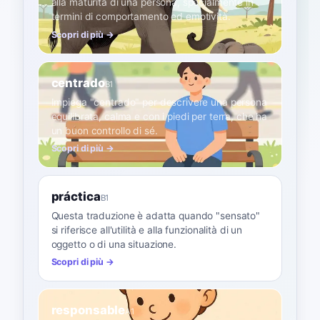
alla maturità di una persona, specialmente in
termini di comportamento ed emotività.
Scopri di più →
centrado
B1
Impiega "centrado" per descrivere una persona
equilibrata, calma e con i piedi per terra, che ha
un buon controllo di sé.
Scopri di più →
práctica
B1
Questa traduzione è adatta quando "sensato"
si riferisce all'utilità e alla funzionalità di un
oggetto o di una situazione.
Scopri di più →
responsable
A1