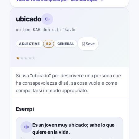
ubicado
oo-bee-KAH-doh
u.biˈka.ðo
ADJECTIVE
B2
GENERAL
Save
★
★
★
★
★
Si usa "ubicado" per descrivere una persona che
ha consapevolezza di sé, sa cosa vuole e come
comportarsi in modo appropriato.
Esempi
Es un joven muy ubicado; sabe lo que
quiere en la vida.