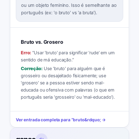
ou um objeto feminino. Isso é semelhante ao
português (ex: 'o bruto' vs 'a bruta').
Bruto vs. Grosero
Erro:
“
Usar 'bruto' para significar 'rude' em um
sentido de má educação.
”
Correção:
Use 'bruto' para alguém que é
grosseiro ou desajeitado fisicamente; use
'grosero' se a pessoa estiver sendo mal-
educada ou ofensiva com palavras (o que em
português seria 'grosseiro' ou 'mal-educado').
Ver entrada completa para
“
bruto
&rdquo; →