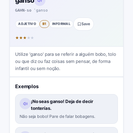
ganso
GAHN-so
ˈɡanso
ADJETIVO
B1
INFORMAL
Save
★
★
★
★
★
Utilize 'ganso' para se referir a alguém bobo, tolo
ou que diz ou faz coisas sem pensar, de forma
infantil ou sem noção.
Exemplos
¡No seas ganso! Deja de decir
tonterías.
Não seja bobo! Pare de falar bobagens.