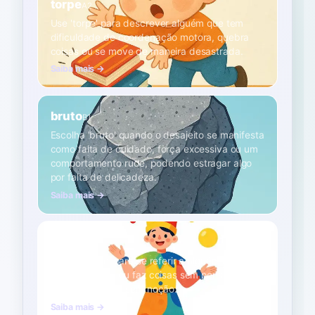
torpe
A2
Use 'torpe' para descrever alguém que tem
dificuldade de coordenação motora, quebra
coisas ou se move de maneira desastrada.
Saiba mais →
bruto
B1
Escolha 'bruto' quando o desajeito se manifesta
como falta de cuidado, força excessiva ou um
comportamento rude, podendo estragar algo
por falta de delicadeza.
Saiba mais →
ganso
B1
Utilize 'ganso' para se referir a alguém bobo,
tolo ou que diz ou faz coisas sem pensar, de
forma infantil ou sem noção.
Saiba mais →