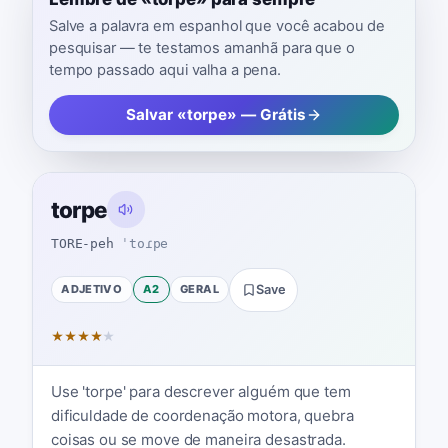
Salve a palavra em espanhol que você acabou de
pesquisar — te testamos amanhã para que o
tempo passado aqui valha a pena.
Salvar «torpe» — Grátis
torpe
TORE-peh
ˈtoɾpe
ADJETIVO
A2
GERAL
Save
★
★
★
★
★
Use 'torpe' para descrever alguém que tem
dificuldade de coordenação motora, quebra
coisas ou se move de maneira desastrada.