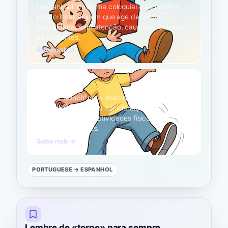
Use 'animal' de forma coloquial e expressiva
para criticar alguém que age de forma
descuidada, sem atenção, causando estragos
ou acidentes.
Saiba mais →
tronco
B2
Aplique 'tronco' para descrever alguém com
pouca habilidade ou coordenação,
especialmente em atividades físicas como
dança ou esportes.
Saiba mais →
PORTUGUESE
→ ESPANHOL
Lembre de «torpe» para sempre