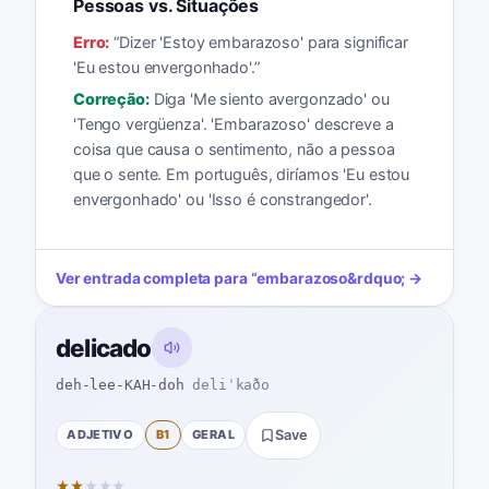
Pessoas vs. Situações
Erro:
“
Dizer 'Estoy embarazoso' para significar
'Eu estou envergonhado'.
”
Correção:
Diga 'Me siento avergonzado' ou
'Tengo vergüenza'. 'Embarazoso' descreve a
coisa que causa o sentimento, não a pessoa
que o sente. Em português, diríamos 'Eu estou
envergonhado' ou 'Isso é constrangedor'.
Ver entrada completa para
“
embarazoso
&rdquo; →
delicado
deh-lee-KAH-doh
deliˈkaðo
ADJETIVO
B1
GERAL
Save
★
★
★
★
★