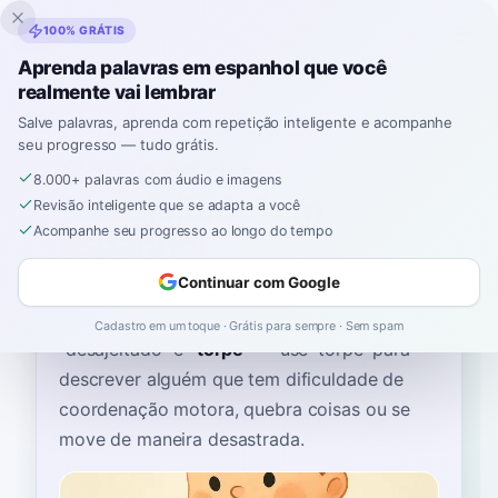
Inklingo
100% GRÁTIS
Aprenda palavras em espanhol que você
realmente vai lembrar
Início
›
Espanhol
›
Portuguese
→ espanhol
›
desajeitado
Salve palavras, aprenda com repetição inteligente e acompanhe
seu progresso — tudo grátis.
Como se diz
8.000+ palavras com áudio e imagens
"desajeitado" em
Revisão inteligente que se adapta a você
espanhol
Acompanhe seu progresso ao longo do tempo
Continuar com Google
A palavra espanhola mais comum para
Cadastro em um toque · Grátis para sempre · Sem spam
“
desajeitado
”
é
“
torpe
”
—
use 'torpe' para
descrever alguém que tem dificuldade de
coordenação motora, quebra coisas ou se
move de maneira desastrada
.