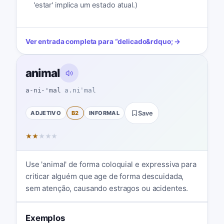
'estar' implica um estado atual.)
Ver entrada completa para
“
delicado
&rdquo; →
animal
a-ni-'mal
a.niˈmal
ADJETIVO
B2
INFORMAL
Save
★
★
★
★
★
Use 'animal' de forma coloquial e expressiva para
criticar alguém que age de forma descuidada,
sem atenção, causando estragos ou acidentes.
Exemplos