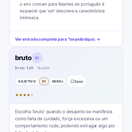
o erro comum para falantes de português é
esquecer que 'ser' descreve a característica
intrínseca.
Ver entrada completa para
“
torpe
&rdquo; →
bruto
broo-toh
ˈbɾuto
ADJETIVO
B1
GERAL
Save
★
★
★
★
★
Escolha 'bruto' quando o desajeito se manifesta
como falta de cuidado, força excessiva ou um
comportamento rude, podendo estragar algo por