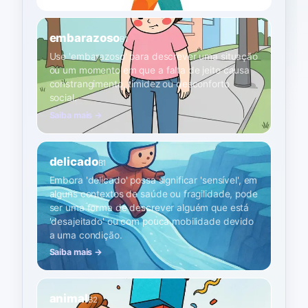
embarazoso
B1
Use 'embarazoso' para descrever uma situação
ou um momento em que a falta de jeito causa
constrangimento, timidez ou desconforto
social.
Saiba mais →
delicado
B1
Embora 'delicado' possa significar 'sensível', em
alguns contextos de saúde ou fragilidade, pode
ser uma forma de descrever alguém que está
'desajeitado' ou com pouca mobilidade devido
a uma condição.
Saiba mais →
animal
B2