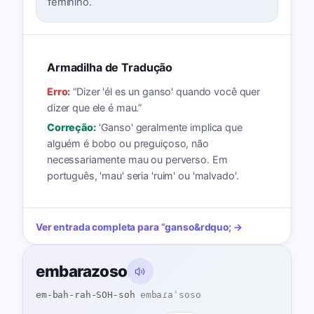
feminino.
Armadilha de Tradução
Erro:
“
Dizer 'él es un ganso' quando você quer
dizer que ele é mau.
”
Correção:
'Ganso' geralmente implica que
alguém é bobo ou preguiçoso, não
necessariamente mau ou perverso. Em
português, 'mau' seria 'ruim' ou 'malvado'.
Ver entrada completa para
“
ganso
&rdquo; →
embarazoso
em-bah-rah-SOH-soh
embaɾaˈsoso