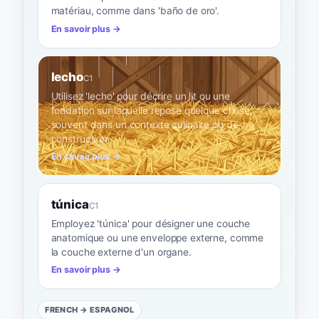
matériau, comme dans 'baño de oro'.
En savoir plus →
lecho
C1
Utilisez 'lecho' pour décrire un lit ou une
fondation sur laquelle repose quelque chose,
souvent dans un contexte culinaire ou de
construction.
En savoir plus →
túnica
C1
Employez 'túnica' pour désigner une couche
anatomique ou une enveloppe externe, comme
la couche externe d'un organe.
En savoir plus →
FRENCH
→ ESPAGNOL