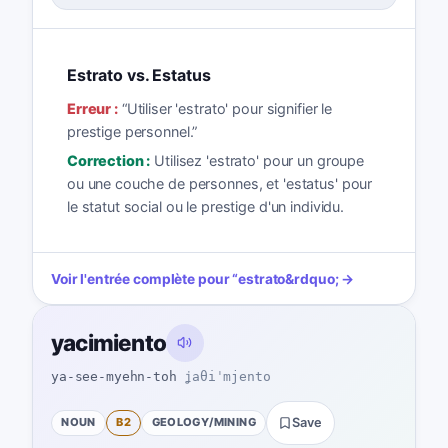
Estrato vs. Estatus
Erreur :
“
Utiliser 'estrato' pour signifier le
prestige personnel.
”
Correction :
Utilisez 'estrato' pour un groupe
ou une couche de personnes, et 'estatus' pour
le statut social ou le prestige d'un individu.
Voir l'entrée complète pour
“
estrato
&rdquo; →
yacimiento
ya-see-myehn-toh
ʝaθiˈmjento
NOUN
B2
GEOLOGY/MINING
Save