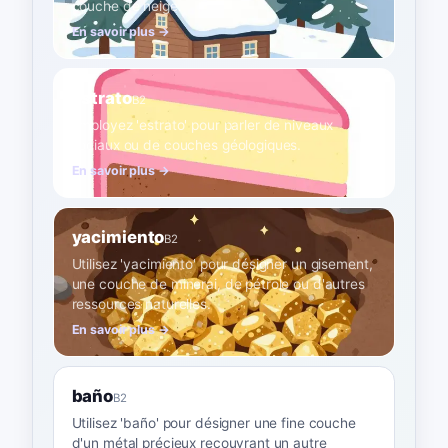
couche de neige.
En savoir plus →
estrato
B2
Employez 'estrato' pour parler de niveaux
sociaux ou de couches géologiques.
En savoir plus →
yacimiento
B2
Utilisez 'yacimiento' pour désigner un gisement,
une couche de minerai, de pétrole ou d'autres
ressources naturelles.
En savoir plus →
baño
B2
Utilisez 'baño' pour désigner une fine couche
d'un métal précieux recouvrant un autre