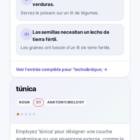
verduras.
Servez le poisson sur un lit de légumes.
Las semillas necesitan un lecho de
tierra fértil.
Les graines ont besoin d'un lit de terre fertile.
Voir l'entrée complète pour
“
lecho
&rdquo; →
túnica
NOUN
C1
ANATOMY/BIOLOGY
★
★
★
★
★
Employez 'túnica' pour désigner une couche
anatomique ou une enveloppe externe, comme la