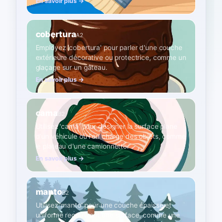
En savoir plus →
cobertura
A2
Employez 'cobertura' pour parler d'une couche
extérieure décorative ou protectrice, comme un
glaçage sur un gâteau.
En savoir plus →
cama
B2
Utilisez 'cama' pour désigner la surface plane
d'un véhicule où l'on charge des objets, comme
le plateau d'une camionnette.
En savoir plus →
manto
B2
Utilisez 'manto' pour une couche épaisse et
uniforme recouvrant une surface, comme une