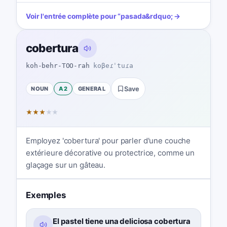
Voir l'entrée complète pour
“
pasada
&rdquo; →
cobertura
koh-behr-TOO-rah
koβeɾˈtuɾa
NOUN
A2
GENERAL
Save
★
★
★
★
★
Employez 'cobertura' pour parler d'une couche
extérieure décorative ou protectrice, comme un
glaçage sur un gâteau.
Exemples
El pastel tiene una deliciosa cobertura