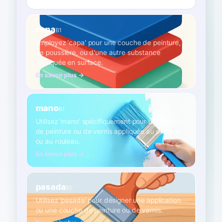
capa
B1
Employez 'capa' pour une couche de peinture,
de poussière, ou d'une autre substance
appliquée en surface.
En savoir plus →
mano
B1
Utilisez 'mano' spécifiquement pour une couche
de peinture ou de vernis appliquée au pinceau
ou au rouleau.
En savoir plus →
pasada
B1
Utilisez 'pasada' pour désigner une application
ou une couche de peinture ou de vernis.