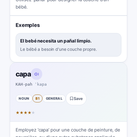
bébé.
Exemples
El bebé necesita un pañal limpio.
Le bébé a besoin d'une couche propre.
capa
KAH-pah
ˈkapa
NOUN
B1
GENERAL
Save
★
★
★
★
★
Employez 'capa' pour une couche de peinture, de