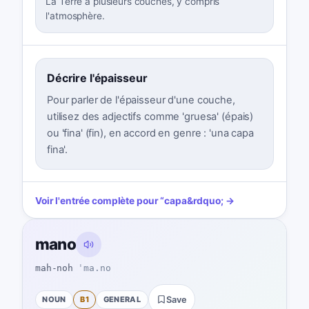
La Terre a plusieurs couches, y compris
l'atmosphère.
Décrire l'épaisseur
Pour parler de l'épaisseur d'une couche,
utilisez des adjectifs comme 'gruesa' (épais)
ou 'fina' (fin), en accord en genre : 'una capa
fina'.
Voir l'entrée complète pour
“
capa
&rdquo; →
mano
mah-noh
ˈma.no
NOUN
B1
GENERAL
Save