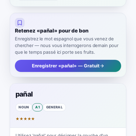
Retenez «pañal» pour de bon
Enregistrez le mot espagnol que vous venez de
chercher — nous vous interrogerons demain pour
que le temps passé ici porte ses fruits.
Enregistrer «pañal» — Gratuit
pañal
NOUN
A1
GENERAL
★
★
★
★
★
Utilisez 'pañal' pour désigner la couche d'un