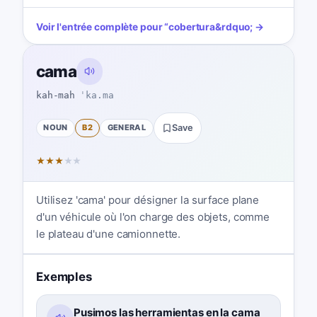
Voir l'entrée complète pour
“
cobertura
&rdquo; →
cama
kah-mah
ˈka.ma
NOUN
B2
GENERAL
Save
★
★
★
★
★
Utilisez 'cama' pour désigner la surface plane
d'un véhicule où l'on charge des objets, comme
le plateau d'une camionnette.
Exemples
Pusimos las herramientas en la cama