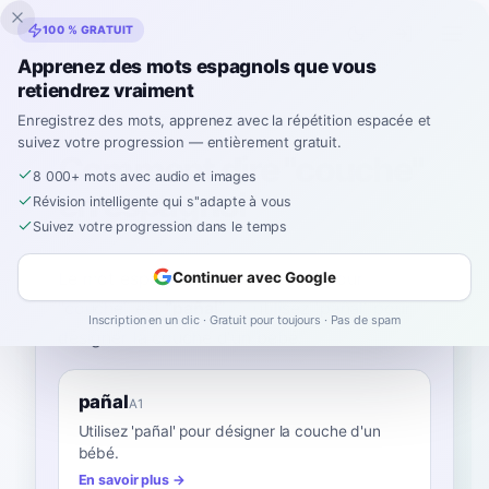
Inklingo
100 % GRATUIT
Apprenez des mots espagnols que vous
retiendrez vraiment
Accueil
›
Espagnol
›
French
→ espagnol
›
couche
Enregistrez des mots, apprenez avec la répétition espacée et
suivez votre progression — entièrement gratuit.
Comment dire "couche"
8 000+ mots avec audio et images
en espagnol
Révision intelligente qui s''adapte à vous
Suivez votre progression dans le temps
Le mot espagnol le plus courant pour
Continuer avec Google
“
couche
”
est
“
pañal
”
—
utilisez 'pañal' pour
Inscription en un clic · Gratuit pour toujours · Pas de spam
désigner la couche d'un bébé
.
pañal
A1
Utilisez 'pañal' pour désigner la couche d'un
bébé.
En savoir plus →