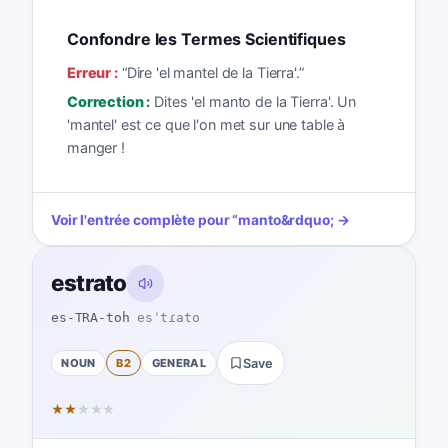
Confondre les Termes Scientifiques
Erreur :
“
Dire 'el mantel de la Tierra'.
”
Correction :
Dites 'el manto de la Tierra'. Un
'mantel' est ce que l'on met sur une table à
manger !
Voir l'entrée complète pour
“
manto
&rdquo; →
estrato
es-TRA-toh
esˈtɾato
NOUN
B2
GENERAL
Save
★
★
★
★
★