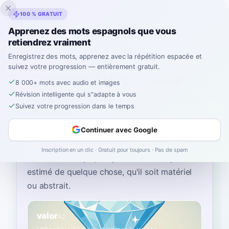
Inklingo
100 % GRATUIT
Apprenez des mots espagnols que vous
retiendrez vraiment
Accueil
›
Espagnol
›
French
→ espagnol
›
valeur
Enregistrez des mots, apprenez avec la répétition espacée et
suivez votre progression — entièrement gratuit.
Comment dire "valeur"
8 000+ mots avec audio et images
en espagnol
Révision intelligente qui s''adapte à vous
Suivez votre progression dans le temps
Le mot espagnol le plus courant pour
“
valeur
”
Continuer avec Google
est
“
valor
”
—
utilisez 'valor' pour exprimer la
Inscription en un clic · Gratuit pour toujours · Pas de spam
valeur intrinsèque, l'importance ou le prix
estimé de quelque chose, qu'il soit matériel
ou abstrait
.
valor
A2