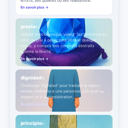
efforts, ses qualités ou ses réalisations.
En savoir plus →
precio
B1
Utilisez 'precio' lorsque 'valeur' fait référence au
coût, au prix à payer pour obtenir quelque
chose, y compris des concepts abstraits
comme la liberté.
En savoir plus →
dignidad
B1
Choisissez 'dignidad' pour traduire la valeur
morale inhérente à une personne, son droit au
respect et à la considération.
En savoir plus →
principio
B1