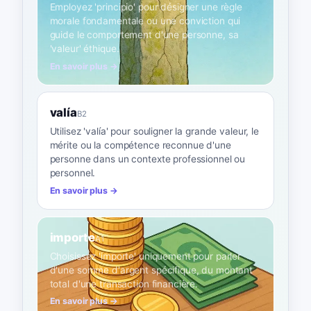
Employez 'principio' pour désigner une règle
morale fondamentale ou une conviction qui
guide le comportement d'une personne, sa
'valeur' éthique.
En savoir plus →
valía
B2
Utilisez 'valía' pour souligner la grande valeur, le
mérite ou la compétence reconnue d'une
personne dans un contexte professionnel ou
personnel.
En savoir plus →
importe
A1
Choisissez 'importe' uniquement pour parler
d'une somme d'argent spécifique, du montant
total d'une transaction financière.
En savoir plus →