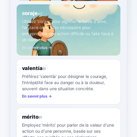
coraje
A2
Utilisez 'coraje' pour signifier la force d'âme,
l'audace ou le cran nécessaire pour
entreprendre une action difficile ou faire face à
un danger.
En savoir plus →
valentía
B1
Préférez 'valentía' pour désigner le courage,
l'intrépidité face au danger ou à la douleur,
souvent dans une situation concrète.
En savoir plus →
mérito
B1
Employez 'mérito' pour parler de la valeur d'une
action ou d'une personne, basée sur ses