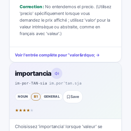
Correction :
No entendemos el precio. (Utilisez
'precio' spécifiquement lorsque vous
demandez le prix affiché ; utilisez 'valor' pour la
valeur intrinsèque ou abstraite, comme en
français avec 'valeur'.)
Voir l'entrée complète pour
“
valor
&rdquo; →
importancia
im-por-TAN-sia
im.porˈtan.sja
NOUN
B1
GENERAL
Save
★
★
★
★
★
Choisissez 'importancia' lorsque 'valeur' se