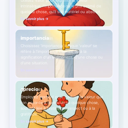
Utilisez 'valor' pour exprimer la valeur
intrinsèque, l'importance ou le prix estimé de
quelque chose, qu'il soit matériel ou abstrait.
En savoir plus →
importancia
B1
Choisissez 'importancia' lorsque 'valeur' se
réfère à l'importance capitale ou à la
signification d'un événement, d'une chose ou
d'une situation.
En savoir plus →
aprecio
B1
Employez 'aprecio' pour traduire la valeur que
l'on accorde à quelqu'un ou quelque chose,
souvent liée à l'estime, au respect ou à la
gratitude.
En savoir plus →