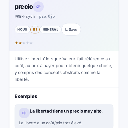
precio
PREH-syoh
ˈpɾe.θjo
NOUN
B1
GENERAL
Save
★
★
★
★
★
Utilisez 'precio' lorsque 'valeur' fait référence au
coût, au prix à payer pour obtenir quelque chose,
y compris des concepts abstraits comme la
liberté.
Exemples
La libertad tiene un precio muy alto.
La liberté a un coût/prix très élevé.