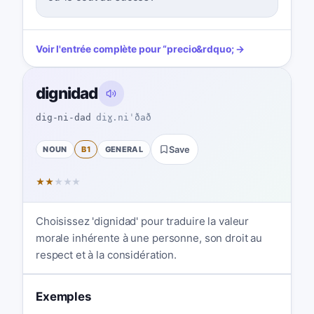
Voir l'entrée complète pour
“
precio
&rdquo; →
dignidad
dig-ni-dad
diɣ.niˈðað
NOUN
B1
GENERAL
Save
★
★
★
★
★
Choisissez 'dignidad' pour traduire la valeur
morale inhérente à une personne, son droit au
respect et à la considération.
Exemples