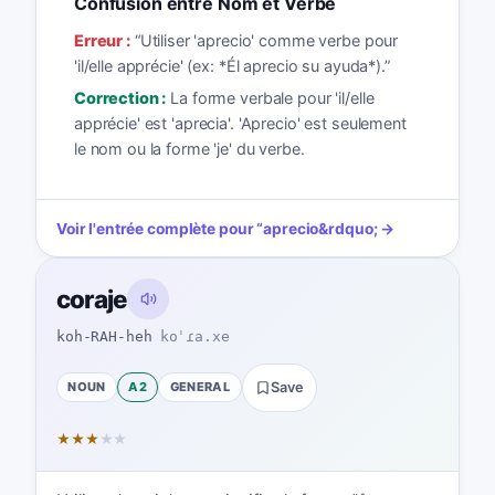
Confusion entre Nom et Verbe
Erreur :
“
Utiliser 'aprecio' comme verbe pour
'il/elle apprécie' (ex: *Él aprecio su ayuda*).
”
Correction :
La forme verbale pour 'il/elle
apprécie' est 'aprecia'. 'Aprecio' est seulement
le nom ou la forme 'je' du verbe.
Voir l'entrée complète pour
“
aprecio
&rdquo; →
coraje
koh-RAH-heh
koˈɾa.xe
NOUN
A2
GENERAL
Save
★
★
★
★
★