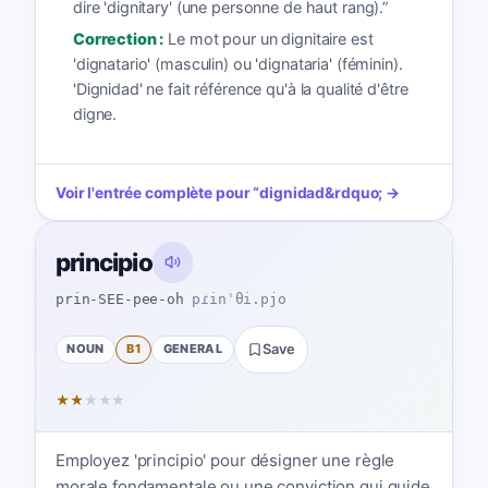
dire 'dignitary' (une personne de haut rang).
”
Correction :
Le mot pour un dignitaire est
'dignatario' (masculin) ou 'dignataria' (féminin).
'Dignidad' ne fait référence qu'à la qualité d'être
digne.
Voir l'entrée complète pour
“
dignidad
&rdquo; →
principio
prin-SEE-pee-oh
pɾinˈθi.pjo
NOUN
B1
GENERAL
Save
★
★
★
★
★
Employez 'principio' pour désigner une règle
morale fondamentale ou une conviction qui guide