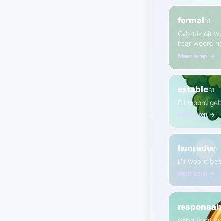
formal
B1
Gebruik dit wo
haar woord n
Meer leren →
estable
B1
Dit woord gebr
Meer leren →
honrado
B1
Dit woord besc
Meer leren →
responsab
Gebruik dit w