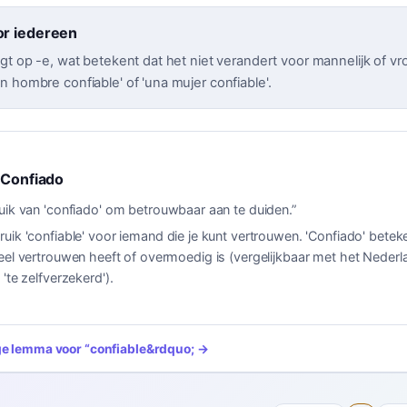
or iedereen
gt op -e, wat betekent dat het niet verandert voor mannelijk of vro
 hombre confiable' of 'una mujer confiable'.
 Confiado
uik van 'confiado' om betrouwbaar aan te duiden.
”
uik 'confiable' voor iemand die je kunt vertrouwen. 'Confiado' betek
eel vertrouwen heeft of overmoedig is (vergelijkbaar met het Neder
'te zelfverzekerd').
ige lemma voor
“
confiable
&rdquo; →