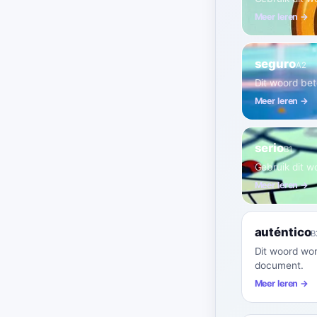
Meer leren →
seguro
A2
Dit woord bete
Meer leren →
serio
B1
Gebruik dit wo
Meer leren →
auténtico
B
Dit woord word
document.
Meer leren →