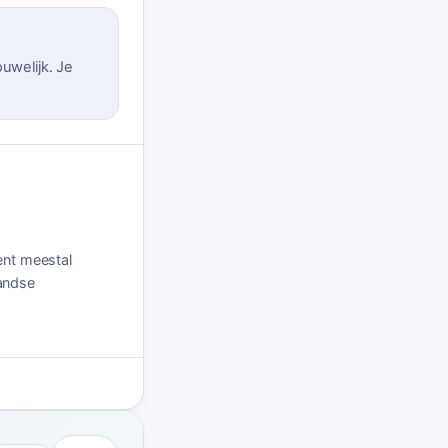
uwelijk. Je
ent meestal
landse