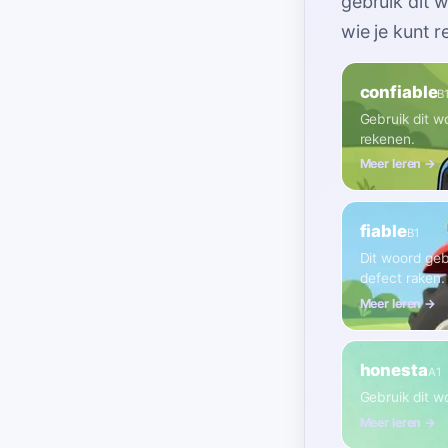
gebruik dit 
wie je kunt 
confiable
B
Gebruik dit w
rekenen.
Meer leren →
fiable
B1
Dit woord geb
defect raken.
Meer leren →
honesta
A1
Gebruik dit wo
Meer leren →