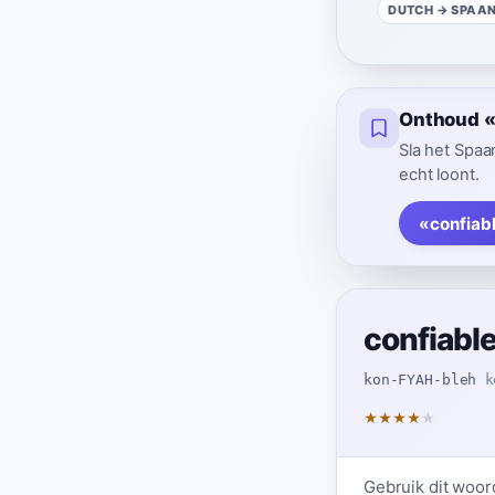
DUTCH
→ SPAA
Onthoud «c
Sla het Spaa
echt loont.
«confiab
confiabl
kon-FYAH-bleh
k
★
★
★
★
★
Gebruik dit woor