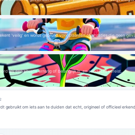
kent 'veilig' en wordt gebruikt voor plaatsen of situaties die geen gev
ord als een situatie ernstig of belangrijk is, en aandacht vereist.
2
t gebruikt om iets aan te duiden dat echt, origineel of officieel erkend