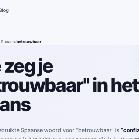
Blog
 Spaans
›
betrouwbaar
 zeg je
trouwbaar" in het
ans
ebruikte Spaanse woord voor
“
betrouwbaar
”
is
“
confi