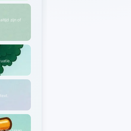
tijd zijn of
uatie.
text.
n zijn taken.