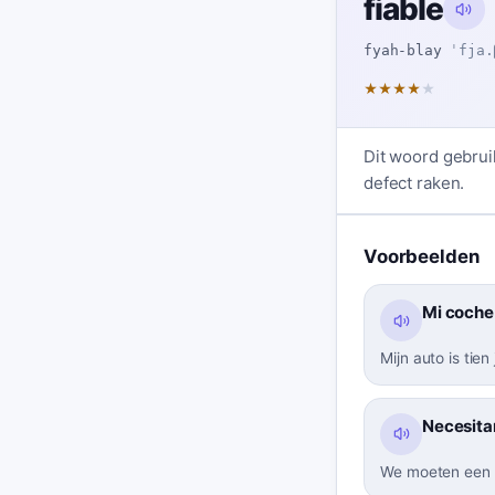
fiable
fyah-blay
ˈfja.
★
★
★
★
★
Dit woord gebrui
defect raken.
Voorbeelden
Mi coche 
Mijn auto is tie
Necesitam
We moeten een g