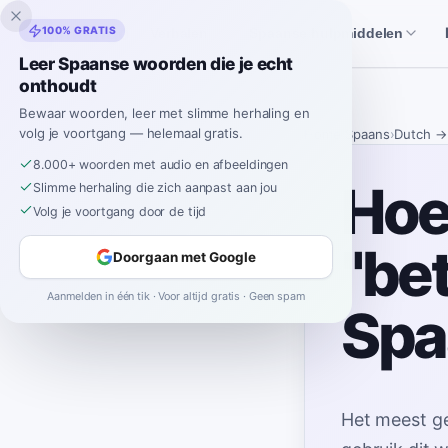
Inklingo
100% GRATIS
Verhalen
Spaanse hulpmiddelen
Leer Spaanse woorden die je echt
onthoudt
Bewaar woorden, leer met slimme herhaling en
volg je voortgang — helemaal gratis.
Home
›
Spaans
›
Dutch
→
8.000+ woorden met audio en afbeeldingen
Hoe
Slimme herhaling die zich aanpast aan jou
Volg je voortgang door de tijd
"be
Doorgaan met Google
Aanmelden in één tik · Voor altijd gratis · Geen spam
Spa
Het meest g