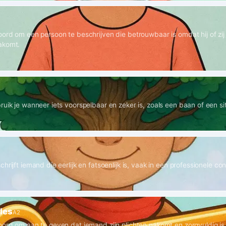
ord om een persoon te beschrijven die betrouwbaar is omdat hij of zij al
akomt.
uik je wanneer iets voorspelbaar en zeker is, zoals een baan of een sit
hrijft iemand die eerlijk en fatsoenlijk is, vaak in een professionele con
les
A2
oord om aan te geven dat iemand zijn plichten nakomt en zorgvuldig is i