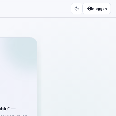
Inloggen
able
”
—