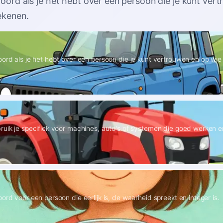
woord als je het hebt over een persoon die je kunt ver
rekenen
.
1
oord als je het hebt over een persoon die je kunt vertrouwen en op wie 
ruik je specifiek voor machines, auto's of systemen die goed werken en
ord voor een persoon die eerlijk is, de waarheid spreekt en integer is.