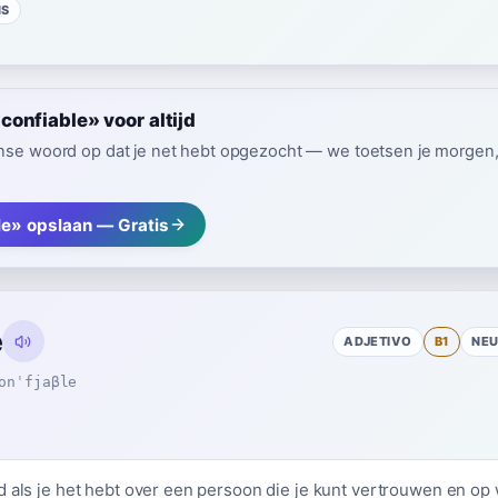
NS
onfiable» voor altijd
nse woord op dat je net hebt opgezocht — we toetsen je morgen, z
le» opslaan — Gratis
e
ADJETIVO
B1
NE
onˈfjaβle
d als je het hebt over een persoon die je kunt vertrouwen en op 