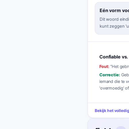
Eén vorm vo
Dit woord eindi
kunt zeggen 'un
Confiable vs.
Fout:
“
Het gebr
Correctie:
Gebr
iemand die te v
'overmoedig' of 
Bekijk het volled