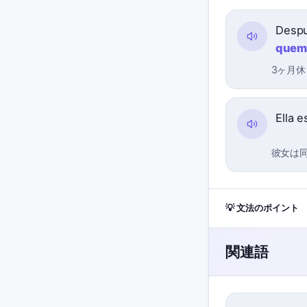
Despu
quem
3ヶ月
Ella 
彼女は
💡 文法のポイント
関連語