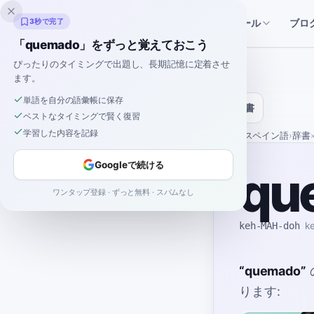
Inklingo
ストーリー
スペイン語ツール
3秒で完了
ブロ
「quemado」をずっと覚えておこう
ぴったりのタイミングで出題し、長期記憶に定着させ
ます。
単語を自分の語彙帳に保存
辞書
ベストなタイミングで賢く復習
学習した内容を記録
ホーム
›
スペイン語
›
辞書
›
Googleで続ける
qu
ワンタップ登録 · ずっと無料 · スパムなし
keh-MAH-doh
k
“
quemado
”
ります: