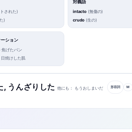
対義語
ストされた
)
intacto
(
無傷の
)
た
)
crudo
(
生の
)
ケーション
–
焦げたパン
–
日焼けした肌
た
,
うんざりした
M
形容詞
他にも：
もうおしまいだ