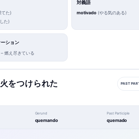
対義語
果てた
)
motivado
(
やる気のある
)
した
)
ケーション
–
燃え尽きている
,
火をつけられた
PAST PAR
Gerund
Past Participle
quemando
quemado