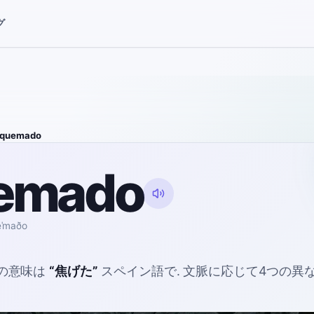
グ
quemado
emado
eˈmaðo
の意味は
“
焦げた
”
スペイン語で
. 文脈に応じて4つの異