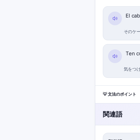
El ca
そのケ
Ten c
気をつ
💡 文法のポイント
関連語