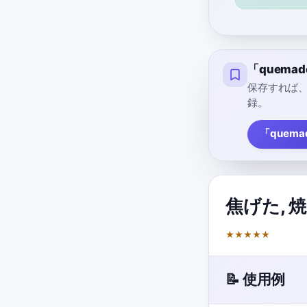
「quem
保存すれば
録。
「quem
焦げた
,
焼
★
★
★
★
★
📝 使用例