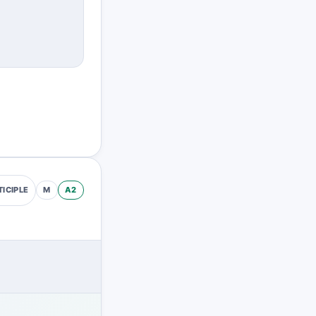
M
A2
TICIPLE