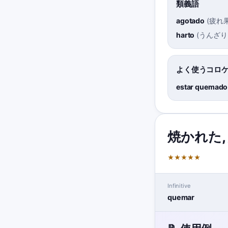
類義語
agotado
(
疲れ
harto
(
うんざり
よく使うコロ
estar quemado
焼かれた
★
★
★
★
★
Infinitive
quemar