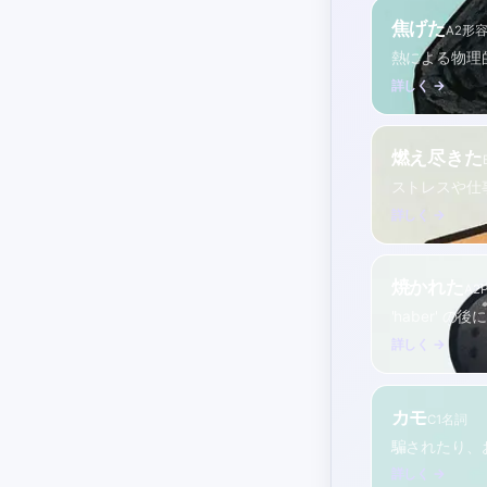
焦げた
A2
形
熱による物理
詳しく →
燃え尽きた
ストレスや仕
詳しく →
焼かれた
A2
P
'haber' 
詳しく →
カモ
C1
名詞
騙されたり、
詳しく →