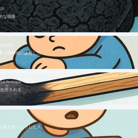
容詞
的な損傷
B2
形容詞
事で精神的に疲弊した
ast Participle
の後に使用される
お金を失ったりした人