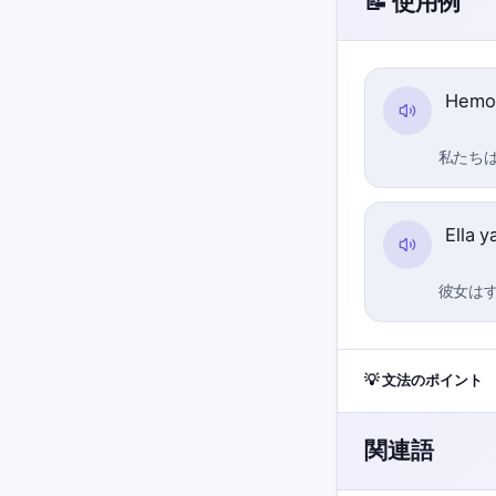
📝 使用例
Hem
私たち
Ella 
彼女は
💡 文法のポイント
関連語