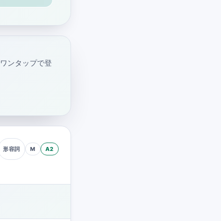
・ワンタップで登
M
A2
形容詞