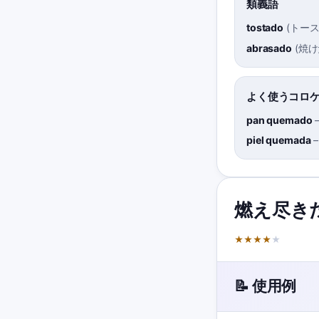
類義語
tostado
(
トー
abrasado
(
焼け
よく使うコロ
pan quemado
piel quemada
燃え尽き
★
★
★
★
★
📝 使用例