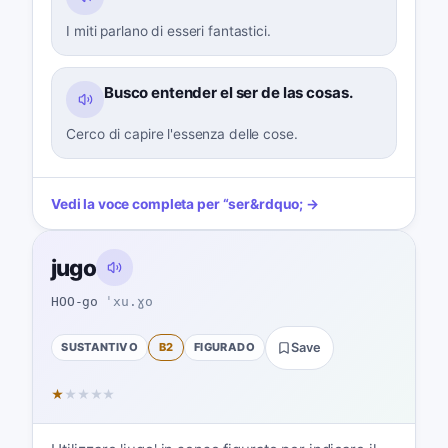
I miti parlano di esseri fantastici.
Busco entender el ser de las cosas.
Cerco di capire l'essenza delle cose.
Vedi la voce completa per
“
ser
&rdquo; →
jugo
HOO-go
ˈxu.ɣo
SUSTANTIVO
B2
FIGURADO
Save
★
★
★
★
★