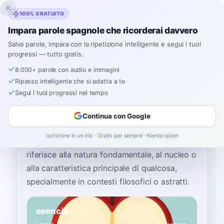
Inklingo
100% GRATUITO
Impara parole spagnole che ricorderai davvero
Salva parole, impara con la ripetizione intelligente e segui i tuoi
progressi — tutto gratis.
Home
›
Spagnolo
›
Italian
→ spagnolo
›
essenza
8.000+ parole con audio e immagini
Come si dice "essenza"
Ripasso intelligente che si adatta a te
in spagnolo
Segui i tuoi progressi nel tempo
Continua con Google
La parola spagnola più comune per
“
essenza
”
Iscrizione in un clic · Gratis per sempre · Niente spam
è
“
esencia
”
—
usare 'esencia' quando ci si
riferisce alla natura fondamentale, al nucleo o
alla caratteristica principale di qualcosa,
specialmente in contesti filosofici o astratti
.
esencia
C1