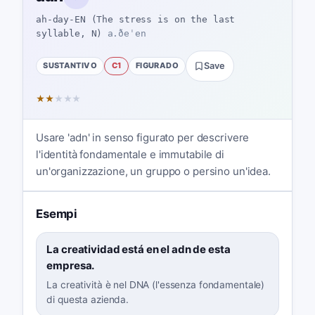
ah-day-EN (The stress is on the last
syllable, N)
a.ðeˈen
SUSTANTIVO
C1
FIGURADO
Save
★
★
★
★
★
Usare 'adn' in senso figurato per descrivere
l'identità fondamentale e immutabile di
un'organizzazione, un gruppo o persino un'idea.
Esempi
La creatividad está en el adn de esta
empresa.
La creatività è nel DNA (l'essenza fondamentale)
di questa azienda.