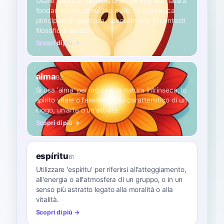
Usare 'esencia' quando ci si riferisce alla natura
fondamentale, al nucleo o alla caratteristica
principale di qualcosa, specialmente in contesti
filosofici o astratti.
Scopri di più →
alma
B2
Si usa 'alma' per indicare la natura intrinseca, lo
spirito vitale o l'elemento più caratteristico di un
luogo, un'arte o un'attività.
Scopri di più →
espíritu
B1
Utilizzare 'espíritu' per riferirsi all'atteggiamento,
all'energia o all'atmosfera di un gruppo, o in un
senso più astratto legato alla moralità o alla
vitalità.
Scopri di più →