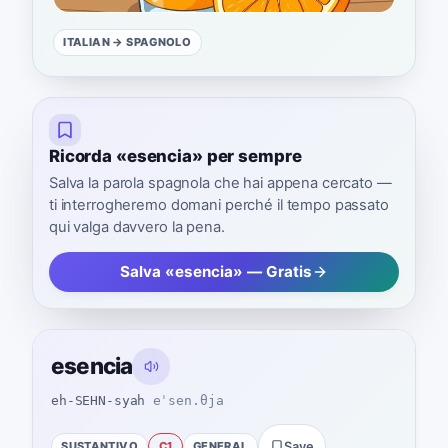
ITALIAN
→ SPAGNOLO
Ricorda «esencia» per sempre
Salva la parola spagnola che hai appena cercato —
ti interrogheremo domani perché il tempo passato
qui valga davvero la pena.
Salva «esencia» — Gratis
esencia
eh-SEHN-syah
eˈsen.θja
SUSTANTIVO
C1
GENERAL
Save