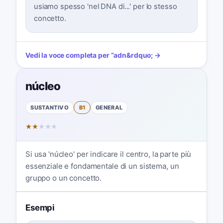
usiamo spesso 'nel DNA di...' per lo stesso
concetto.
Vedi la voce completa per
“
adn
&rdquo; →
núcleo
SUSTANTIVO
B1
GENERAL
★
★
★
★
★
Si usa 'núcleo' per indicare il centro, la parte più
essenziale e fondamentale di un sistema, un
gruppo o un concetto.
Esempi