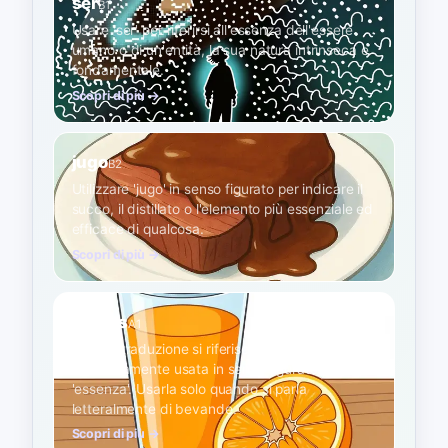
ser
B1
Usare 'ser' per riferirsi all'essenza dell'essere
umano o di un'entità, la sua natura intrinseca e
fondamentale.
Scopri di più →
jugo
B2
Utilizzare 'jugo' in senso figurato per indicare il
succo, il distillato o l'elemento più essenziale ed
efficace di qualcosa.
Scopri di più →
zumos
A1
Questa traduzione si riferisce al succo di frutta
ed è raramente usata in senso figurato per
'essenza'. Usarla solo quando si parla
letteralmente di bevande.
Scopri di più →