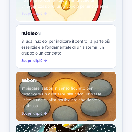
l'identità fondamentale e immutabile di
un'organizzazione, un gruppo o persino un'idea.
Scopri di più →
núcleo
B1
Si usa 'núcleo' per indicare il centro, la parte più
essenziale e fondamentale di un sistema, un
gruppo o un concetto.
Scopri di più →
sabor
B1
Impiegare 'sabor' in senso figurato per
descrivere un carattere distintivo, uno stile
unico o una qualità particolare che ricorda
qualcosa.
Scopri di più →