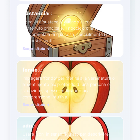
sustancia
B2
Scegliere 'sustancia' quando si vuole indicare il
contenuto principale, il nocciolo o la parte
fondamentale di qualcosa, specialmente in
discorsi o scritti.
Scopri di più →
fondo
B2
Impiegare 'fondo' per riferirsi alla vera natura o
al sentimento più profondo di una persona o
situazione, spesso implicando una
comprensione intuitiva.
Scopri di più →
adn
C1
Usare 'adn' in senso figurato per descrivere