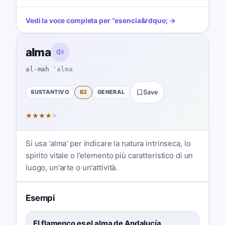
Vedi la voce completa per
“
esencia
&rdquo; →
alma
al-mah
ˈalma
SUSTANTIVO
B2
GENERAL
Save
★
★
★
★
★
Si usa 'alma' per indicare la natura intrinseca, lo
spirito vitale o l'elemento più caratteristico di un
luogo, un'arte o un'attività.
Esempi
El flamenco es el alma de Andalucía.