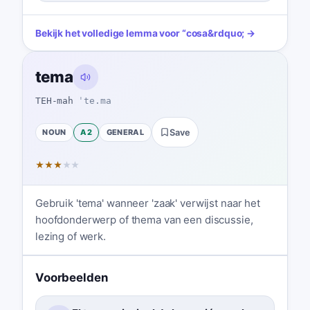
Bekijk het volledige lemma voor
“
cosa
&rdquo; →
tema
TEH-mah
ˈte.ma
NOUN
A2
GENERAL
Save
★
★
★
★
★
Gebruik 'tema' wanneer 'zaak' verwijst naar het
hoofdonderwerp of thema van een discussie,
lezing of werk.
Voorbeelden