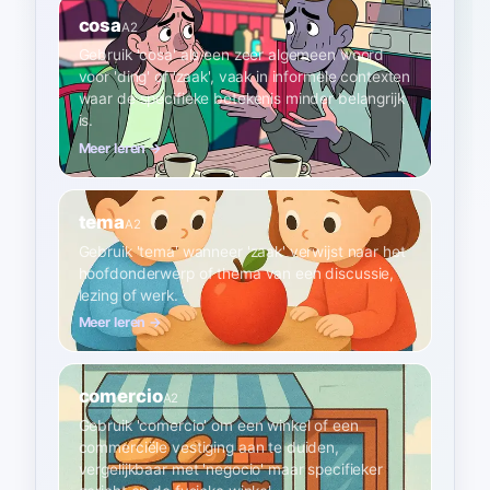
cosa
A2
Gebruik 'cosa' als een zeer algemeen woord
voor 'ding' of 'zaak', vaak in informele contexten
waar de specifieke betekenis minder belangrijk
is.
Meer leren →
tema
A2
Gebruik 'tema' wanneer 'zaak' verwijst naar het
hoofdonderwerp of thema van een discussie,
lezing of werk.
Meer leren →
comercio
A2
Gebruik 'comercio' om een winkel of een
commerciële vestiging aan te duiden,
vergelijkbaar met 'negocio' maar specifieker