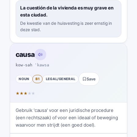
La cuestión de la vivienda es muy grave en
esta ciudad.
De kwestie van de huisvesting is zeer ernstig in
deze stad.
causa
kow-sah
ˈkawsa
NOUN
B1
LEGAL/GENERAL
Save
★
★
★
★
★
Gebruik 'causa' voor een juridische procedure
(een rechtszaak) of voor een ideaal of beweging
waarvoor men strijdt (een goed doel).