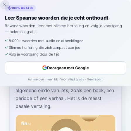
Inklingo
100% GRATIS
Leer Spaanse woorden die je echt onthoudt
Bewaar woorden, leer met slimme herhaling en volg je voortgang
— helemaal gratis.
Home
›
Spaans
›
Dutch
→ Spaans
›
einde
8.000+ woorden met audio en afbeeldingen
Hoe zeg je "einde" in het
Slimme herhaling die zich aanpast aan jou
Spaans
Volg je voortgang door de tijd
Doorgaan met Google
Het meest gebruikte Spaanse woord voor
Aanmelden in één tik · Voor altijd gratis · Geen spam
“
einde
”
is
“
fin
”
—
gebruik 'fin' voor het
algemene einde van iets, zoals een boek, een
periode of een verhaal. Het is de meest
basale vertaling
.
fin
A1