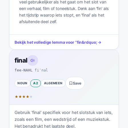
veel gebruikelijker als het gaat om het slot van
een verhaal, film of toneelstuk. Denk aan 'fin' als
het tijdstip waarop iets stopt, en 'final' als het
afsluitende deel zelf.
Bekijk het volledige lemma voor
“
fin
&rdquo; →
final
fee-NAHL
fiˈnal
NOUN
A2
ALGEMEEN
Save
★
★
★
★
★
Gebruik 'final' specifiek voor het slotstuk van iets,
zoals een film, een wedstrijd of een muziekstuk.
Het benadrukt het laatste deel.