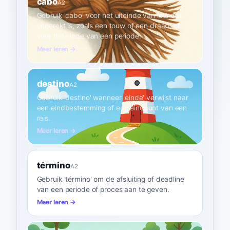
cabo
A2
Gebruik 'cabo' voor het uiteinde van iets dat
uitgerekt is, zoals een touw of een draad, of
voor het einde van een periode.
Meer leren →
destino
A2
Gebruik 'destino' wanneer 'einde' verwijst naar
een eindbestemming of een eindpunt van een
reis.
Meer leren →
término
A2
Gebruik 'término' om de afsluiting of deadline
van een periode of proces aan te geven.
Meer leren →