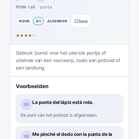
POON-tah
ˈpunta
NOUN
A1
ALGEMEEN
Save
★
★
★
★
★
Gebruik 'punta' voor het uiterste puntje of
uiteinde van een voorwerp, zoals een potlood of
een landtong.
Voorbeelden
La punta del lápiz está rota.
De punt van het potlood is afgebroken.
Me pinché el dedo con la punta de la