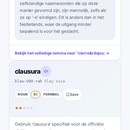
zelfstandige naamwoorden die op deze
manier gevormd zijn, zijn mannelijk, zelfs als
ze op '-e' eindigen. Dit is anders dan in het
Nederlands, waar de uitgang minder
bepalend is voor het geslacht.
Bekijk het volledige lemma voor
“
cierre
&rdquo; →
clausura
klau-SOO-rah
klau̯ˈsuɾa
NOUN
B1
FORMEEL
Save
★
★
★
★
★
Gebruik 'clausura' specifiek voor de officiële