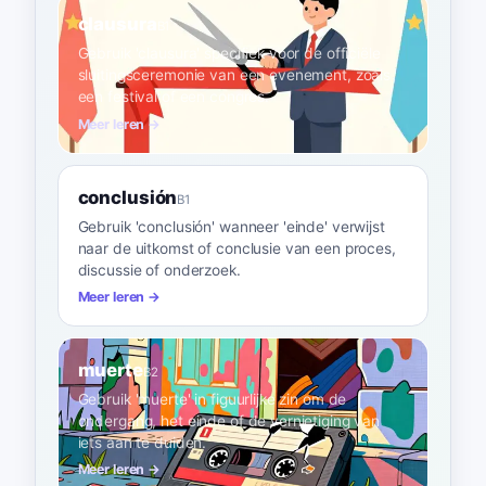
clausura
B1
Gebruik 'clausura' specifiek voor de officiële
sluitingsceremonie van een evenement, zoals
een festival of een congres.
Meer leren →
conclusión
B1
Gebruik 'conclusión' wanneer 'einde' verwijst
naar de uitkomst of conclusie van een proces,
discussie of onderzoek.
Meer leren →
muerte
B2
Gebruik 'muerte' in figuurlijke zin om de
ondergang, het einde of de vernietiging van
iets aan te duiden.
Meer leren →