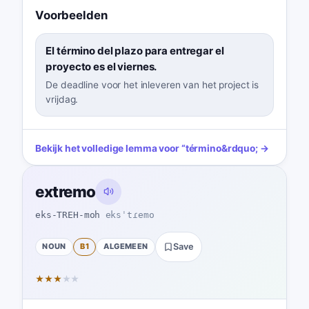
Voorbeelden
El término del plazo para entregar el
proyecto es el viernes.
De deadline voor het inleveren van het project is
vrijdag.
Bekijk het volledige lemma voor
“
término
&rdquo; →
extremo
eks-TREH-moh
eksˈtɾemo
NOUN
B1
ALGEMEEN
Save
★
★
★
★
★