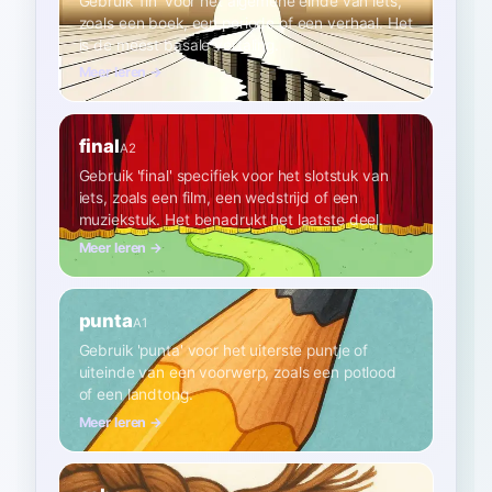
Gebruik 'fin' voor het algemene einde van iets,
zoals een boek, een periode of een verhaal. Het
is de meest basale vertaling.
Meer leren →
final
A2
Gebruik 'final' specifiek voor het slotstuk van
iets, zoals een film, een wedstrijd of een
muziekstuk. Het benadrukt het laatste deel.
Meer leren →
punta
A1
Gebruik 'punta' voor het uiterste puntje of
uiteinde van een voorwerp, zoals een potlood
of een landtong.
Meer leren →