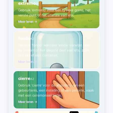
extremo
B1
Gebruik 'extremo' voor een fysieke grens, het
verste punt of het uiterste van iets.
Meer leren →
fondo
A2
Gebruik 'fondo' wanneer 'einde' verwijst naar
de bodem of het diepste deel van iets, zoals
een tas of een container.
Meer leren →
cierre
A2
Gebruik 'cierre' voor de afsluiting van een
gebeurtenis, een instelling of een periode, vaak
met een ceremonieel tintje.
Meer leren →