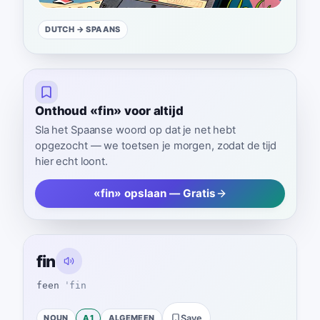
DUTCH
→ SPAANS
Onthoud «fin» voor altijd
Sla het Spaanse woord op dat je net hebt
opgezocht — we toetsen je morgen, zodat de tijd
hier echt loont.
«fin» opslaan — Gratis
fin
feen
ˈfin
NOUN
A1
ALGEMEEN
Save