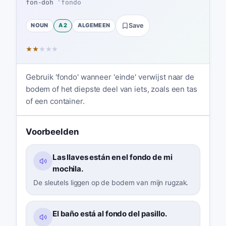
fon-doh
ˈfondo
NOUN
A2
ALGEMEEN
Save
★
★
★
★
★
Gebruik 'fondo' wanneer 'einde' verwijst naar de
bodem of het diepste deel van iets, zoals een tas
of een container.
Voorbeelden
Las llaves están en el fondo de mi
mochila.
De sleutels liggen op de bodem van mijn rugzak.
El baño está al fondo del pasillo.