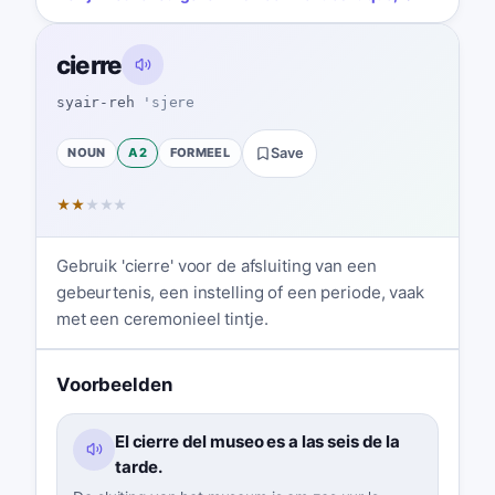
cierre
syair-reh
'sjere
NOUN
A2
FORMEEL
Save
★
★
★
★
★
Gebruik 'cierre' voor de afsluiting van een
gebeurtenis, een instelling of een periode, vaak
met een ceremonieel tintje.
Voorbeelden
El cierre del museo es a las seis de la
tarde.