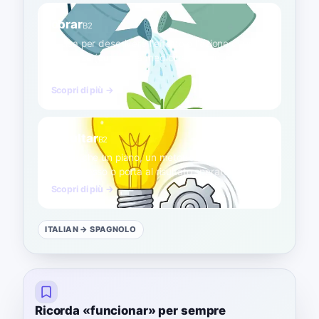
obrar
B2
Si usa per descrivere l'effetto o l'azione di una
sostanza (come una medicina) che inizia a fare
effetto.
Scopri di più →
resultar
B2
Indica che un piano, un metodo o un dispositivo
ha successo o porta al risultato sperato.
Scopri di più →
ITALIAN
→ SPAGNOLO
Ricorda «funcionar» per sempre