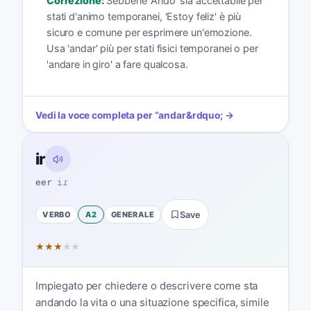
Correzione:
Sebbene 'Ando' sia accettabile per
stati d'animo temporanei, 'Estoy feliz' è più
sicuro e comune per esprimere un'emozione.
Usa 'andar' più per stati fisici temporanei o per
'andare in giro' a fare qualcosa.
Vedi la voce completa per
“
andar
&rdquo; →
ir
eer
iɾ
VERBO
A2
GENERALE
Save
★
★
★
★
★
Impiegato per chiedere o descrivere come sta
andando la vita o una situazione specifica, simile