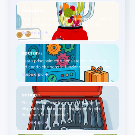
trabajar
A2
Specificamente usato per macchine, dispositivi
o sistemi che sono in funzione o operativi.
Scopri di più →
operar
A2
Usato principalmente per sistemi o macchine,
indicando che sono in funzione o in esecuzione.
Scopri di più →
servir
B1
Si usa per indicare lo scopo o l'utilità di un
dispositivo o strumento, rispondendo alla
domanda 'a cosa serve?'.
Scopri di più →