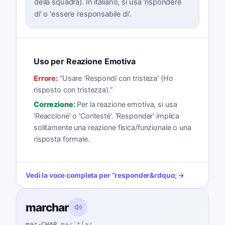
della squadra). In italiano, si usa 'rispondere
di' o 'essere responsabile di'.
Uso per Reazione Emotiva
Errore:
“
Usare 'Respondí con tristeza' (Ho
risposto con tristezza).
”
Correzione:
Per la reazione emotiva, si usa
'Reaccioné' o 'Contesté'. 'Responder' implica
solitamente una reazione fisica/funzionale o una
risposta formale.
Vedi la voce completa per
“
responder
&rdquo; →
marchar
mar-CHAR
maɾˈtʃaɾ