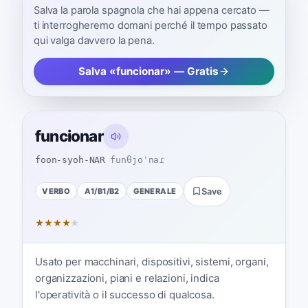
Salva la parola spagnola che hai appena cercato —
ti interrogheremo domani perché il tempo passato
qui valga davvero la pena.
Salva «funcionar» — Gratis
funcionar
foon-syoh-NAR
funθjoˈnaɾ
VERBO
A1/B1/B2
GENERALE
Save
★
★
★
★
★
Usato per macchinari, dispositivi, sistemi, organi,
organizzazioni, piani e relazioni, indica
l'operatività o il successo di qualcosa.