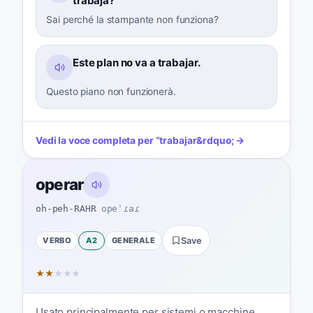
trabaja?
Sai perché la stampante non funziona?
Este plan no va a trabajar.
Questo piano non funzionerà.
Vedi la voce completa per
“
trabajar
&rdquo; →
operar
oh-peh-RAHR
opeˈɾaɾ
VERBO
A2
GENERALE
Save
★
★
★
★
★
Usato principalmente per sistemi o macchine,