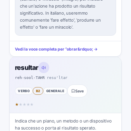
che un'azione ha prodotto un risultato
significativo. In italiano, useremmo
comunemente 'fare effetto', 'produrre un
effetto' o 'fare un miracolo'.
Vedi la voce completa per
“
obrar
&rdquo; →
resultar
reh-sool-TAHR
resu'ltar
VERBO
B2
GENERALE
Save
★
★
★
★
★
Indica che un piano, un metodo o un dispositivo
ha successo o porta al risultato sperato.