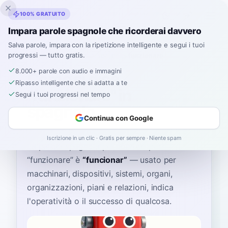
Inklingo
100% GRATUITO
Impara parole spagnole che ricorderai davvero
Salva parole, impara con la ripetizione intelligente e segui i tuoi
progressi — tutto gratis.
Home
›
Spagnolo
›
Italian
→ spagnolo
›
funzionare
8.000+ parole con audio e immagini
Come si dice
Ripasso intelligente che si adatta a te
"funzionare" in
Segui i tuoi progressi nel tempo
spagnolo
Continua con Google
Iscrizione in un clic · Gratis per sempre · Niente spam
La parola spagnola più comune per
“
funzionare
”
è
“
funcionar
”
—
usato per
macchinari, dispositivi, sistemi, organi,
organizzazioni, piani e relazioni, indica
l'operatività o il successo di qualcosa
.