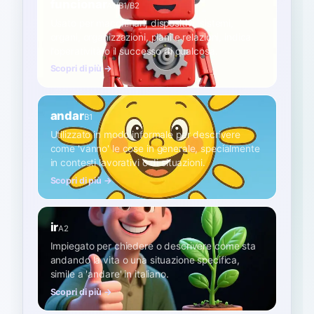
funcionar
A1/B1/B2
Usato per macchinari, dispositivi, sistemi,
organi, organizzazioni, piani e relazioni, indica
l'operatività o il successo di qualcosa.
Scopri di più →
andar
B1
Utilizzato in modo informale per descrivere
come 'vanno' le cose in generale, specialmente
in contesti lavorativi o di situazioni.
Scopri di più →
ir
A2
Impiegato per chiedere o descrivere come sta
andando la vita o una situazione specifica,
simile a 'andare' in italiano.
Scopri di più →