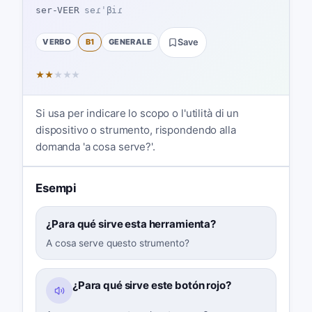
ser-VEER
seɾˈβiɾ
VERBO
B1
GENERALE
Save
★
★
★
★
★
Si usa per indicare lo scopo o l'utilità di un
dispositivo o strumento, rispondendo alla
domanda 'a cosa serve?'.
Esempi
¿Para qué sirve esta herramienta?
A cosa serve questo strumento?
¿Para qué sirve este botón rojo?