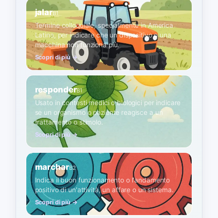
jalar
B1
Termine colloquiale, specialmente in America
Latina, per indicare che un dispositivo o una
macchina non funziona più.
Scopri di più →
responder
B1
Usato in contesti medici o biologici per indicare
se un organismo o paziente reagisce a un
trattamento o stimolo.
Scopri di più →
marchar
B2
Indica il buon funzionamento o l'andamento
positivo di un'attività, un affare o un sistema.
Scopri di più →