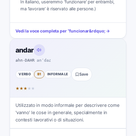
In italiano, useremmo 'funzionare' per entrambi,
ma 'lavorare' è riservato alle persone.)
Vedi la voce completa per
“
funcionar
&rdquo; →
andar
ahn-DAHR
anˈdaɾ
VERBO
B1
INFORMALE
Save
★
★
★
★
★
Utilizzato in modo informale per descrivere come
'vanno' le cose in generale, specialmente in
contesti lavorativi o di situazioni.