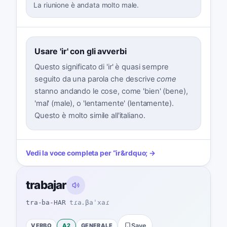
La riunione è andata molto male.
Usare 'ir' con gli avverbi
Questo significato di 'ir' è quasi sempre
seguito da una parola che descrive
come
stanno andando le cose, come 'bien' (bene),
'mal' (male), o 'lentamente' (lentamente).
Questo è molto simile all'italiano.
Vedi la voce completa per
“
ir
&rdquo; →
trabajar
tra-ba-HAR
tɾa.βaˈxaɾ
VERBO
A2
GENERALE
Save