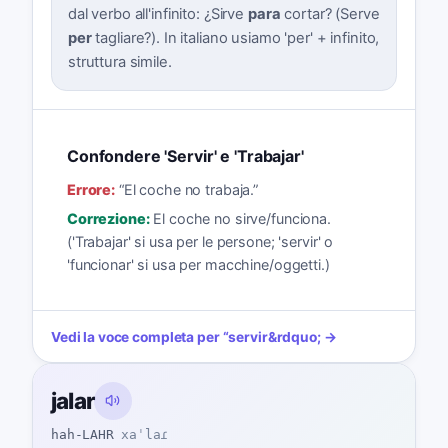
dal verbo all'infinito: ¿Sirve
para
cortar? (Serve
per
tagliare?). In italiano usiamo 'per' + infinito,
struttura simile.
Confondere 'Servir' e 'Trabajar'
Errore:
“
El coche no trabaja.
”
Correzione:
El coche no sirve/funciona.
('Trabajar' si usa per le persone; 'servir' o
'funcionar' si usa per macchine/oggetti.)
Vedi la voce completa per
“
servir
&rdquo; →
jalar
hah-LAHR
xaˈlaɾ