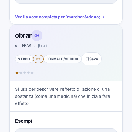
Vedi la voce completa per
“
marchar
&rdquo; →
obrar
oh-BRAR
oˈβɾaɾ
VERBO
B2
FORMALE/MEDICO
Save
★
★
★
★
★
Si usa per descrivere l'effetto o l'azione di una
sostanza (come una medicina) che inizia a fare
effetto.
Esempi