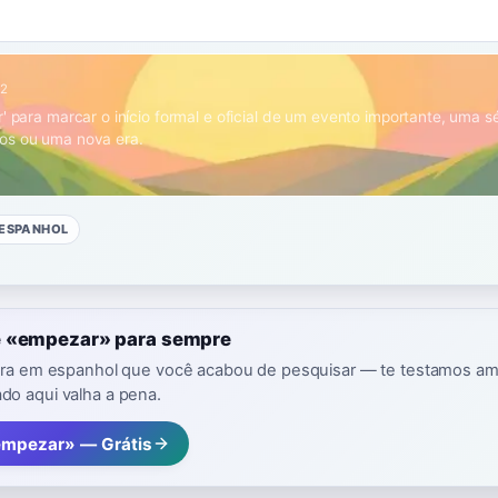
B2
r' para marcar o início formal e oficial de um evento importante, uma s
os ou uma nova era.
ESPANHOL
 «empezar» para sempre
avra em espanhol que você acabou de pesquisar — te testamos a
o aqui valha a pena.
empezar» — Grátis