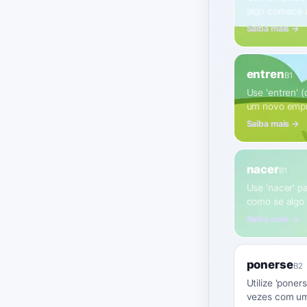
algo comece 
Saiba mais →
entren
B1
Use 'entren' 
um novo empre
Saiba mais →
nacer
B1
Use 'nacer' p
como se algo 
Saiba mais →
ponerse
B2
Utilize 'poner
vezes com um