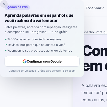
Inklingo
100% GRÁTIS
Histórias
Ferramentas de Espanhol
Aprenda palavras em espanhol que
você realmente vai lembrar
Salve palavras, aprenda com repetição inteligente
e acompanhe seu progresso — tudo grátis.
Início
›
Espanhol
›
Portug
8.000+ palavras com áudio e imagens
Com
Revisão inteligente que se adapta a você
Acompanhe seu progresso ao longo do tempo
em 
Continuar com Google
Cadastro em um toque · Grátis para sempre · Sem spam
A palavra e
'empezar' par
como aulas, 