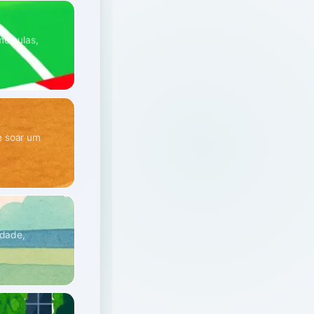
mo aulas,
e soar um
idade,