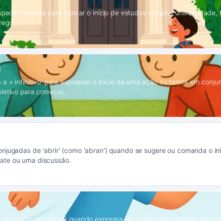
especificamente para indicar o início de estudos em uma universidade,
rego.
1
 a + infinitivo' para expressar o início de uma ação ou tarefa em conju
letivo para começar.
njugadas de 'abrir' (como 'abran') quando se sugere ou comanda o iní
te ou uma discussão.
' (do verbo 'empezar') quando expressa um desejo ou comando para 