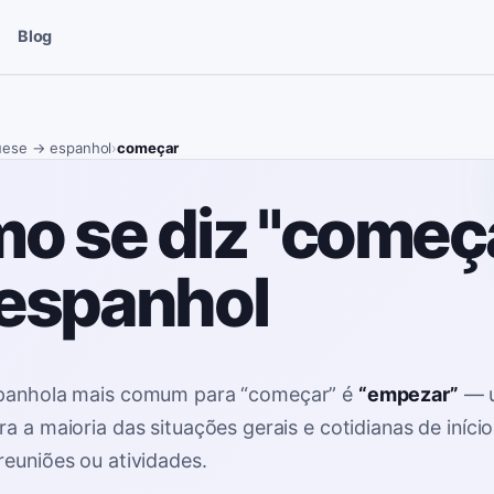
Blog
uese
→ espanhol
›
começar
o se diz "começ
espanhol
spanhola mais comum para
“
começar
”
é
“
empezar
”
—
a a maioria das situações gerais e cotidianas de início
reuniões ou atividades
.