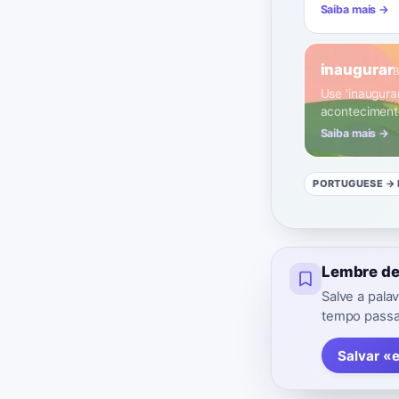
Saiba mais →
inaugurar
Use 'inaugura
aconteciment
Saiba mais →
PORTUGUESE
→ 
Lembre de
Salve a pal
tempo passad
Salvar «