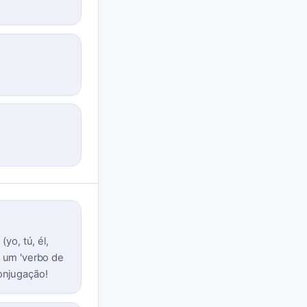
yo, tú, él,
o um 'verbo de
onjugação!