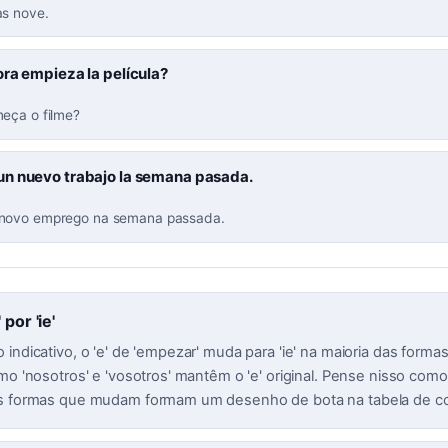
às nove.
ra empieza la película?
eça o filme?
n nuevo trabajo la semana pasada.
novo emprego na semana passada.
 por 'ie'
indicativo, o 'e' de 'empezar' muda para 'ie' na maioria das formas (
omo 'nosotros' e 'vosotros' mantêm o 'e' original. Pense nisso com
as formas que mudam formam um desenho de bota na tabela de c