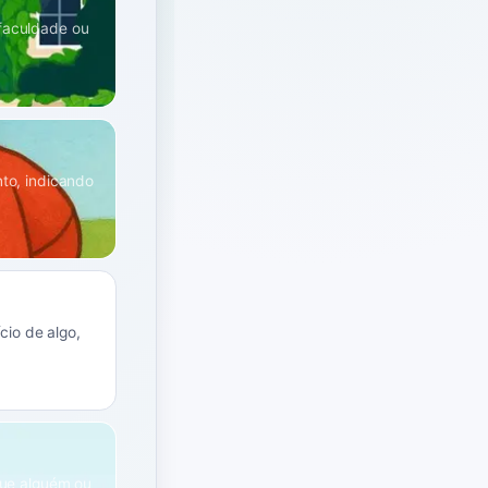
 faculdade ou
nto, indicando
cio de algo,
que alguém ou