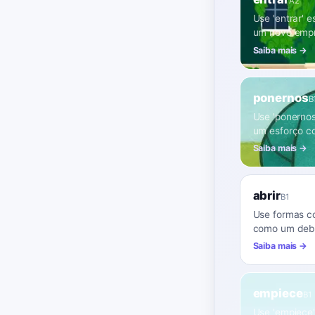
A2
Use 'entrar' 
um novo emp
Saiba mais →
ponernos
B
Use 'ponernos
um esforço co
Saiba mais →
abrir
B1
Use formas co
como um deba
Saiba mais →
empiece
B1
Use 'empiece