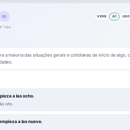
VERB
A1
USO
eˈsaɾ
a a maioria das situações gerais e cotidianas de início de algo, 
idades.
pieza a las ocho.
às oito.
empieza a las nueve.