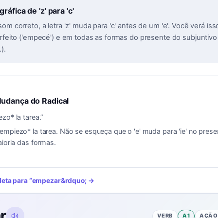
áfica de 'z' para 'c'
om correto, a letra 'z' muda para 'c' antes de um 'e'. Você verá iss
erfeito ('empecé') e em todas as formas do presente do subjuntivo 
).
udança do Radical
zo* la tarea.
”
empiezo* la tarea. Não se esqueça que o 'e' muda para 'ie' no prese
aioria das formas.
leta para
“
empezar
&rdquo; →
r
VERB
A1
AÇÃO