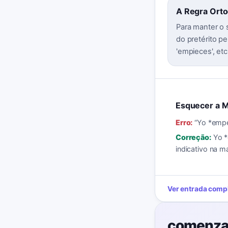
A Regra Ortogr
Para manter o s
do pretérito p
'empieces', etc.
Esquecer a M
Erro:
“
Yo *empe
Correção:
Yo *
indicativo na m
Ver entrada comp
comenza