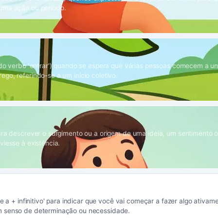
uma ação ou período.
(do verbo 'entrar') quando se espera que várias pessoas comecem a u
go, referindo-se a um início coletivo.
ara descrever o surgimento ou a origem de uma ideia, um sentimento o
viesse à existência.
se a + infinitivo' para indicar que você vai começar a fazer algo ativam
 senso de determinação ou necessidade.