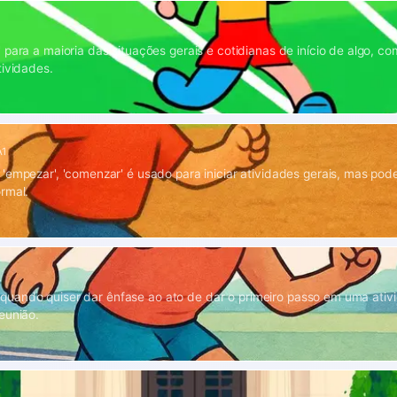
 para a maioria das situações gerais e cotidianas de início de algo, co
tividades.
A1
'empezar', 'comenzar' é usado para iniciar atividades gerais, mas pod
rmal.
ar' quando quiser dar ênfase ao ato de dar o primeiro passo em uma ativ
eunião.