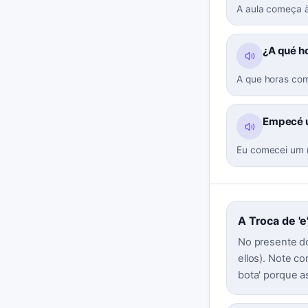
A aula começa 
¿A qué ho
A que horas com
Empecé u
Eu comecei um 
A Troca de 'e'
No presente do 
ellos). Note c
bota' porque 