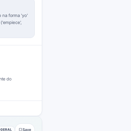
o na forma 'yo'
('empiece',
nte do
 GERAL
Save