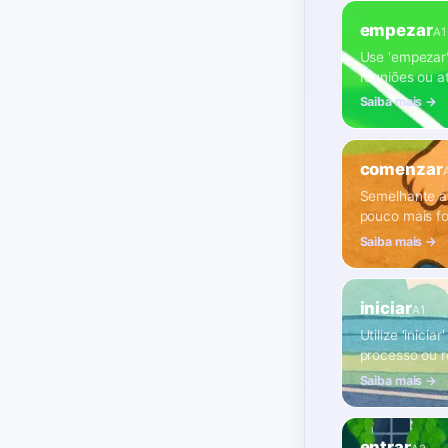
empezar
A1
Use 'empezar'
reuniões ou a
Saiba mais →
comenzar
Semelhante a 
pouco mais fo
Saiba mais →
iniciar
A1
Utilize 'inici
processo ou r
Saiba mais →
entrar