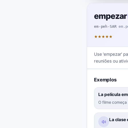
empezar
em-peh-SAR
em.p
★
★
★
★
★
Use 'empezar' par
reuniões ou ativ
Exemplos
La película em
O filme começa 
La clase 