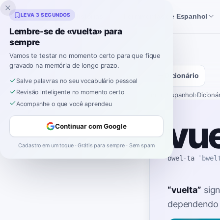
Inklingo
LEVA 3 SEGUNDOS
Histórias
Ferramentas de Espanhol
Lembre-se de «vuelta» para
sempre
Vamos te testar no momento certo para que fique
gravado na memória de longo prazo.
Dicionário
Salve palavras no seu vocabulário pessoal
Revisão inteligente no momento certo
Início
›
Espanhol
›
Dicioná
Acompanhe o que você aprendeu
vue
Continuar com Google
Cadastro em um toque · Grátis para sempre · Sem spam
bwel-ta
ˈbwel
“
vuelta
”
sign
dependendo 