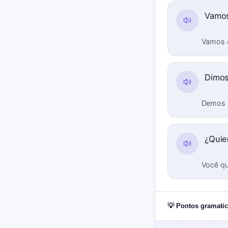
Vamos
Vamos d
Dimo
Demos u
¿Quie
Você qu
💡 Pontos gramatic