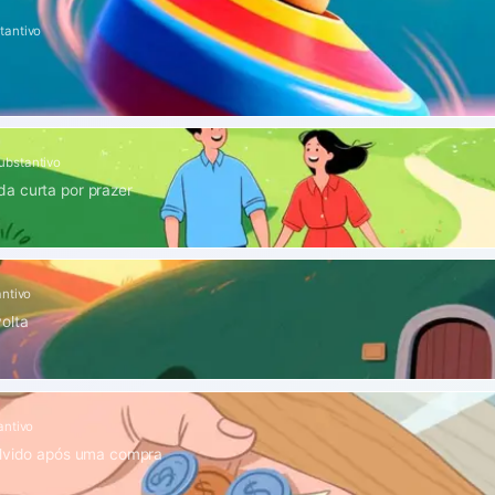
tantivo
ubstantivo
a curta por prazer
ntivo
olta
antivo
olvido após uma compra