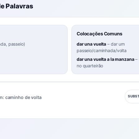
e Palavras
Colocações Comuns
da, passeio
)
dar una vuelta
–
dar um
passeio/caminhada/volta
dar una vuelta a la manzana
–
no quarteirão
SUBS
m:
caminho de volta