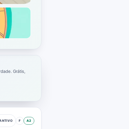
dade. Grátis,
F
A2
ANTIVO