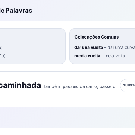
e Palavras
Colocações Comuns
o
)
dar una vuelta
–
dar uma curva
ão
)
media vuelta
–
meia-volta
caminhada
SUBST
Também:
passeio de carro
,
passeio