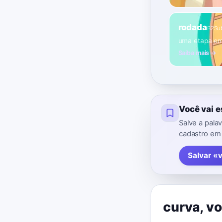
rodada
B2
Su
uma etapa em
Saiba mais →
Você vai 
Salve a pala
cadastro em
Salvar «
curva
,
vo