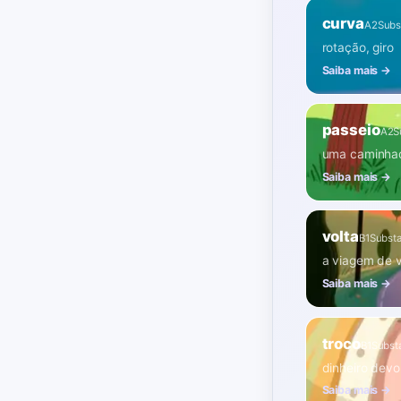
curva
A2
Subs
rotação, giro
Saiba mais →
passeio
A2
S
uma caminhad
Saiba mais →
volta
B1
Substa
a viagem de v
Saiba mais →
troco
B1
Subst
dinheiro dev
Saiba mais →