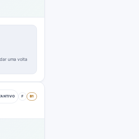
dar uma volta
F
B1
TANTIVO