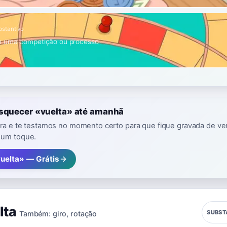
bstantivo
 uma competição ou processo
esquecer «vuelta» até amanhã
vra e te testamos no momento certo para que fique gravada de ver
 um toque.
vuelta» — Grátis
lta
SUBST
Também:
giro
,
rotação