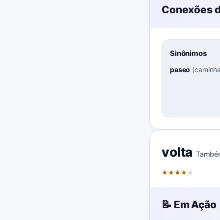
Conexões d
Sinônimos
paseo
(
caminha
volta
També
★
★
★
★
★
📝 Em Ação