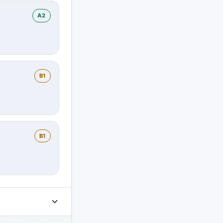
A2
B1
B1