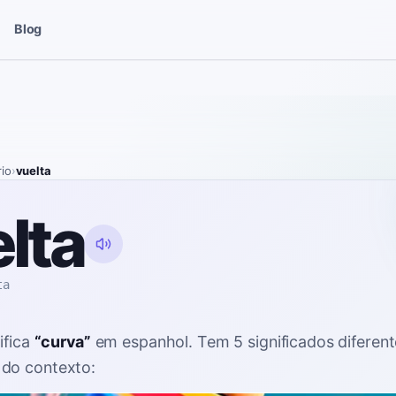
Blog
rio
›
vuelta
lta
ta
ifica
“
curva
”
em espanhol
. Tem 5 significados diferen
do contexto: