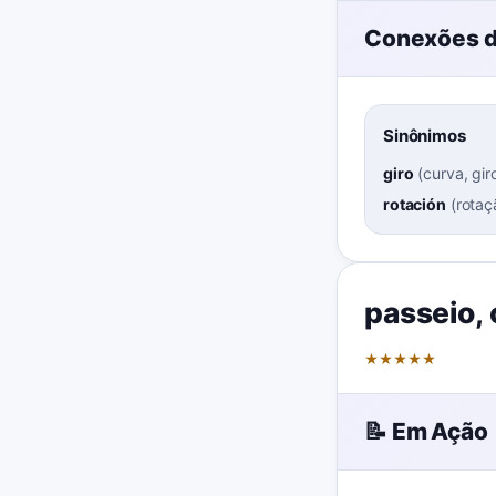
Conexões d
Sinônimos
giro
(
curva, gir
rotación
(
rotaç
passeio
,
★
★
★
★
★
📝 Em Ação