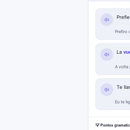
Prefi
Prefiro
La
vu
A volta 
Te ll
Eu te li
💡 Pontos gramatic