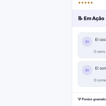
★
★
★
★
★
📝 Em Ação
El co
O carro
El co
O corre
💡 Pontos gramatic