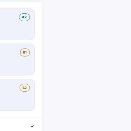
A2
B1
B2