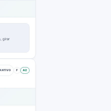
, girar
F
A2
ANTIVO