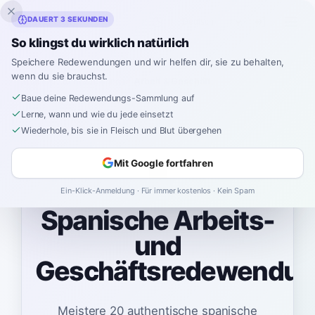
Inklingo
DAUERT 3 SEKUNDEN
So klingst du wirklich natürlich
Speichere Redewendungen und wir helfen dir, sie zu behalten,
wenn du sie brauchst.
Spanisch
›
Redewendungen
›
Arbeit & Geschäft
Baue deine Redewendungs-Sammlung auf
Lerne, wann und wie du jede einsetzt
Wiederhole, bis sie in Fleisch und Blut übergehen
💼
Mit Google fortfahren
Ein-Klick-Anmeldung · Für immer kostenlos · Kein Spam
Spanische Arbeits-
und
Geschäftsredewendu
Meistere 20 authentische spanische