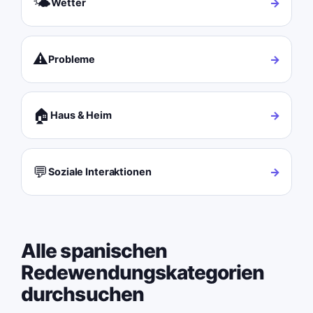
🌤️
→
Wetter
⚠️
→
Probleme
🏠
→
Haus & Heim
💬
→
Soziale Interaktionen
Alle spanischen
Redewendungskategorien
durchsuchen