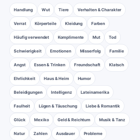
Handlung
Wut
Tiere
Verhalten & Charakter
Verrat
Körperteile
Kleidung
Farben
Häufig verwendet
Komplimente
Mut
Tod
Schwierigkeit
Emotionen
Misserfolg
Familie
Angst
Essen & Trinken
Freundschaft
Klatsch
Ehrlichkeit
Haus & Heim
Humor
Beleidigungen
Intelligenz
Lateinamerika
Faulheit
Lügen & Täuschung
Liebe & Romantik
Glück
Mexiko
Geld & Reichtum
Musik & Tanz
Natur
Zahlen
Ausdauer
Probleme