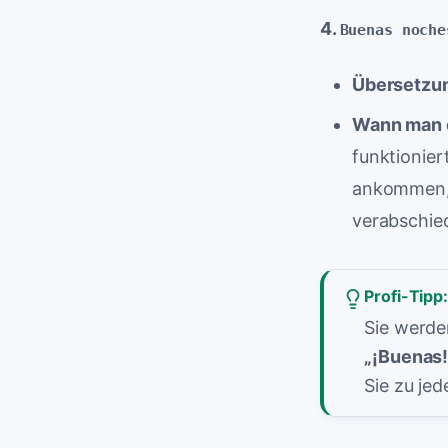
4.
Buenas noche
Übersetzu
Wann man e
funktionier
ankommen, a
verabschie
Profi-Tipp
Sie werde
„¡Buenas!
Sie zu je