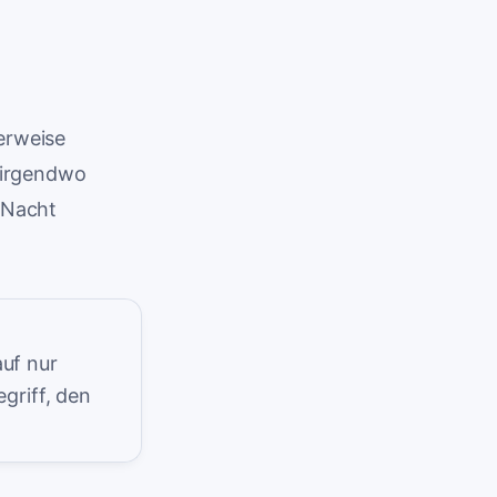
erweise
s irgendwo
 Nacht
uf nur
griff, den