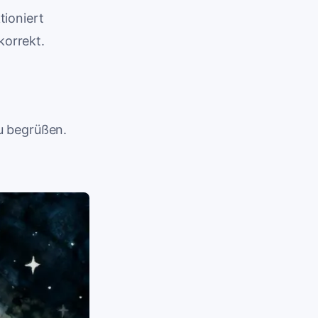
tioniert
korrekt.
u begrüßen.