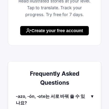
Read illustrated stories at your level.
Tap to translate. Track your
progress. Try free for 7 days.
Create your free account
Frequently Asked
Questions
-azo, -ón, -ote는 서로 바꿔 쓸 수 있
나요?