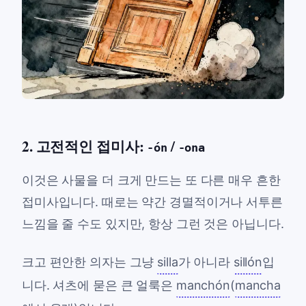
2. 고전적인 접미사:
/
-ón
-ona
이것은 사물을 더 크게 만드는 또 다른 매우 흔한
접미사입니다. 때로는 약간 경멸적이거나 서투른
느낌을 줄 수도 있지만, 항상 그런 것은 아닙니다.
크고 편안한 의자는 그냥
silla
가 아니라
sillón
입
니다. 셔츠에 묻은 큰 얼룩은
manchón
(
mancha