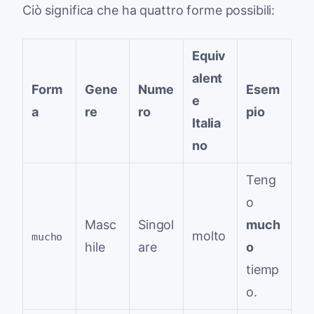
Ciò significa che ha quattro forme possibili:
Equiv
alent
Form
Gene
Nume
Esem
e
a
re
ro
pio
Italia
no
Teng
o
Masc
Singol
much
molto
mucho
hile
are
o
tiemp
o.