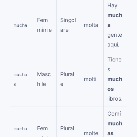
Hay
much
Fem
Singol
molta
a
mucha
minile
are
gente
aquí.
Tiene
s
Masc
Plural
mucho
molti
much
hile
e
s
os
libros.
Comí
much
Fem
Plural
mucha
molte
as