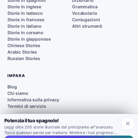
Storie in spagnolo
Dizionario
Storie in inglese
Grammatica
Storie in tedesco
Vocabolario
Storie in francese
Coniugazioni
Storie in italiano
Altri strumenti
Storie in coreano
Storie in giapponese
Chinese Stories
Arabic Stories
Russian Stories
IMPARA
Blog
Chi siamo
Informativa sulla privacy
Termini di servizio
Potenzia il tuo spagnolo!
Leggi oltre 200 storie illustrate dal principiante all''avanzato.
Tocca qualsiasi parola per tradurre. Monitora i tuoi progressi.
Inklingo