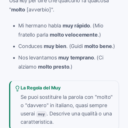
Usa
per dire che qualcuno fa qualcosa
muy
"
molto
[avverbio]".
Mi hermano habla
muy rápido
. (Mio
fratello parla
molto velocemente
.)
Conduces
muy bien
. (Guidi
molto bene
.)
Nos levantamos
muy temprano
. (Ci
alziamo
molto presto
.)
La Regola del Muy
Se puoi sostituire la parola con "molto"
o "davvero" in italiano, quasi sempre
userai
. Descrive una qualità o una
muy
caratteristica.