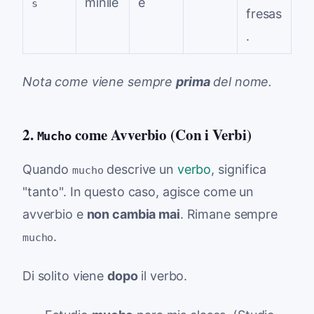
minile
e
s
fresas
.
Nota come viene sempre
prima
del nome.
2.
come Avverbio (Con i Verbi)
Mucho
Quando
descrive un
verbo
, significa
mucho
"tanto". In questo caso, agisce come un
avverbio e
non cambia mai
. Rimane sempre
.
mucho
Di solito viene
dopo
il verbo.