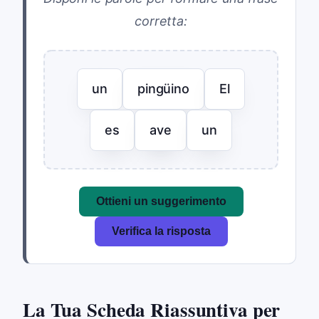
corretta:
un
pingüino
El
es
ave
un
Ottieni un suggerimento
Verifica la risposta
La Tua Scheda Riassuntiva per