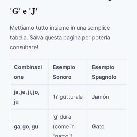
'G' e 'J'
Mettiamo tutto insieme in una semplice
tabella. Salva questa pagina per poterla
consultare!
Combinazi
Esempio
Esempio
one
Sonoro
Spagnolo
ja, je, ji, jo,
'h' gutturale
Ja
món
ju
'g' dura
ga, go, gu
(come in
Ga
to
"gatto")