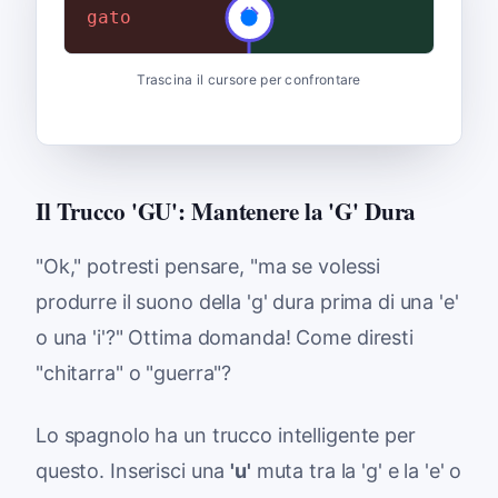
gato
gente
Trascina il cursore per confrontare
Il Trucco 'GU': Mantenere la 'G' Dura
"Ok," potresti pensare, "ma se volessi
produrre il suono della 'g' dura prima di una 'e'
o una 'i'?" Ottima domanda! Come diresti
"chitarra" o "guerra"?
Lo spagnolo ha un trucco intelligente per
questo. Inserisci una
'u'
muta tra la 'g' e la 'e' o