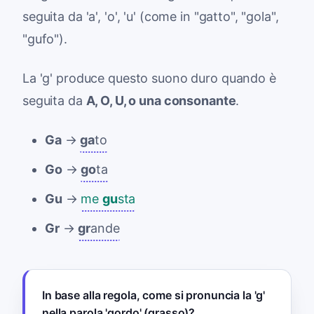
seguita da 'a', 'o', 'u' (come in "gatto", "gola",
"gufo").
La 'g' produce questo suono duro quando è
seguita da
A, O, U, o una consonante
.
Ga
→
ga
to
Go
→
go
ta
Gu
→
me
gu
sta
Gr
→
gr
ande
In base alla regola, come si pronuncia la 'g'
nella parola 'gordo' (grasso)?