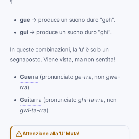
'i'.
gue
→ produce un suono duro "geh".
gui
→ produce un suono duro "ghi".
In queste combinazioni, la 'u' è solo un
segnaposto. Viene vista, ma non sentita!
Gue
rra
(pronunciato
ge-rra
, non
gwe-
rra
)
Gui
tarra
(pronunciato
ghi-ta-rra
, non
gwi-ta-rra
)
Attenzione alla 'U' Muta!