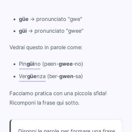
güe
→ pronunciato "gwe"
güi
→ pronunciato "gwee"
Vedrai questo in parole come:
Pin
güi
no
(peen-
gwee
-no)
Ver
güe
nza
(ber-
gwen
-sa)
Facciamo pratica con una piccola sfida!
Ricomponi la frase qui sotto.
Disponi le parole per formare una frase