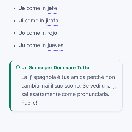
Je
come in
je
fe
Ji
come in
ji
rafa
Jo
come in
ro
jo
Ju
come in
ju
eves
Un Suono per Dominare Tutto
La 'j' spagnola è tua amica perché non
cambia mai il suo suono. Se vedi una 'j',
sai esattamente come pronunciarla.
Facile!