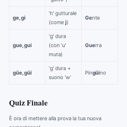
'h' gutturale
ge, gi
Ge
nte
(come
j
)
'g' dura
gue, gui
(con 'u'
Gue
rra
muta)
'g' dura +
güe, güi
Pin
güi
no
suono 'w'
Quiz Finale
È ora di mettere alla prova la tua nuova