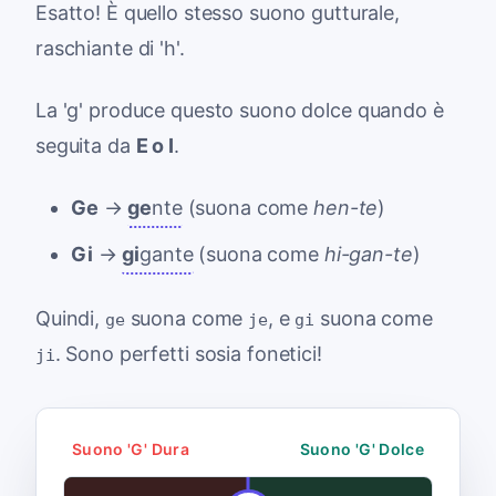
Esatto! È quello stesso suono gutturale,
raschiante di 'h'.
La 'g' produce questo suono dolce quando è
seguita da
E o I
.
Ge
→
ge
nte
(suona come
hen-te
)
Gi
→
gi
gante
(suona come
hi-gan-te
)
Quindi,
suona come
, e
suona come
ge
je
gi
. Sono perfetti sosia fonetici!
ji
Suono 'G' Dura
Suono 'G' Dolce