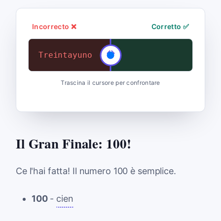
Incorrecto ❌
Corretto ✅
Treintayuno
Treinta y uno
Trascina il cursore per confrontare
Il Gran Finale: 100!
Ce l'hai fatta! Il numero 100 è semplice.
100
-
cien