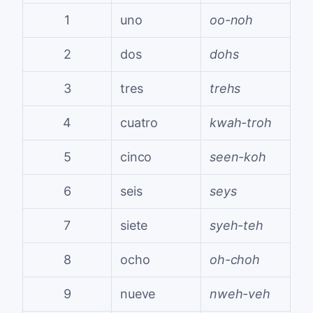
1
uno
oo-noh
2
dos
dohs
3
tres
trehs
4
cuatro
kwah-troh
5
cinco
seen-koh
6
seis
seys
7
siete
syeh-teh
8
ocho
oh-choh
9
nueve
nweh-veh