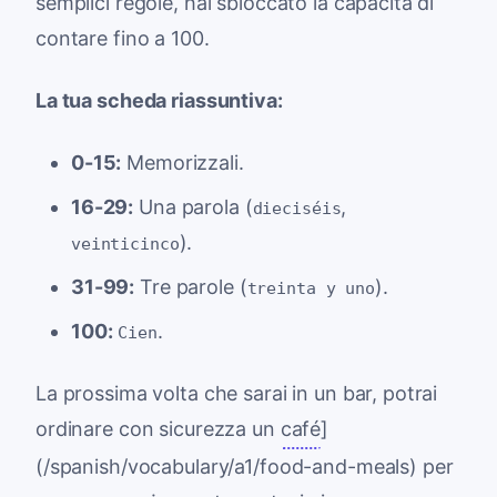
semplici regole, hai sbloccato la capacità di
contare fino a 100.
La tua scheda riassuntiva:
0-15:
Memorizzali.
16-29:
Una parola (
,
dieciséis
).
veinticinco
31-99:
Tre parole (
).
treinta y uno
100:
.
Cien
La prossima volta che sarai in un bar, potrai
ordinare con sicurezza un
café
]
(/spanish/vocabulary/a1/food-and-meals) per