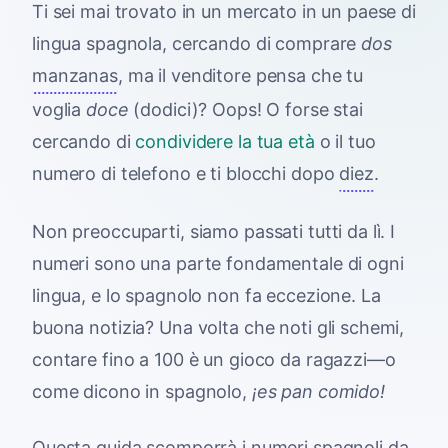
Ti sei mai trovato in un mercato in un paese di
lingua spagnola, cercando di comprare
dos
manzanas
, ma il venditore pensa che tu
voglia
doce
(dodici)? Oops! O forse stai
cercando di
condividere la tua età
o il tuo
numero di telefono e ti blocchi dopo
diez
.
Non preoccuparti, siamo passati tutti da lì. I
numeri sono una parte fondamentale di ogni
lingua, e lo spagnolo non fa eccezione. La
buona notizia? Una volta che noti gli schemi,
contare fino a 100 è un gioco da ragazzi—o
come dicono in spagnolo,
¡es pan comido!
Questa guida scomporrà i numeri spagnoli da