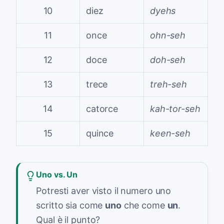
10
diez
dyehs
11
once
ohn-seh
12
doce
doh-seh
13
trece
treh-seh
14
catorce
kah-tor-seh
15
quince
keen-seh
Uno vs. Un
Potresti aver visto il numero uno
scritto sia come
uno
che come
un
.
Qual è il punto?