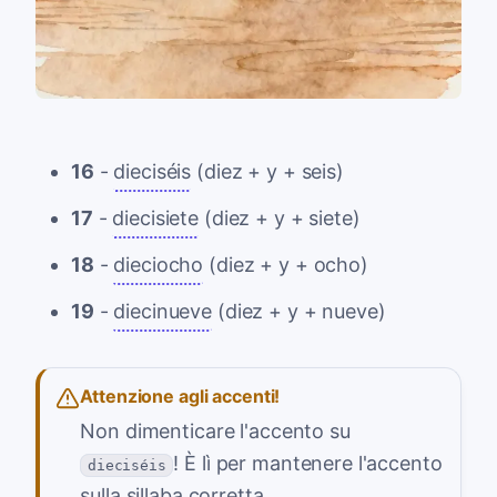
16
-
dieciséis
(diez + y + seis)
17
-
diecisiete
(diez + y + siete)
18
-
dieciocho
(diez + y + ocho)
19
-
diecinueve
(diez + y + nueve)
Attenzione agli accenti!
Non dimenticare l'accento su
! È lì per mantenere l'accento
dieciséis
sulla sillaba corretta.