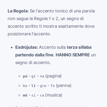
La Regola:
Se l'accento tonico di una parola
non segue le Regole 1 o 2, un segno di
accento scritto ti mostra esattamente dove
posizionare l'accento.
Esdrújulas:
Accento sulla
terza sillaba
partendo dalla fine
.
HANNO SEMPRE
un
segno di accento.
-
-
(pagina)
pá
gi
na
-
-
-
(penna)
bo
lí
gra
fo
-
-
(musica)
mú
si
ca