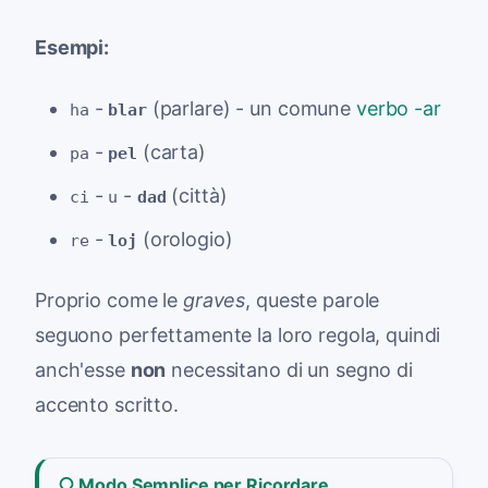
Esempi:
-
(parlare) - un comune
verbo -ar
ha
blar
-
(carta)
pa
pel
-
-
(città)
ci
u
dad
-
(orologio)
re
loj
Proprio come le
graves
, queste parole
seguono perfettamente la loro regola, quindi
anch'esse
non
necessitano di un segno di
accento scritto.
Modo Semplice per Ricordare