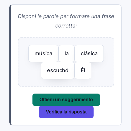
Disponi le parole per formare una frase
corretta:
música
la
clásica
escuchó
Él
Ottieni un suggerimento
Verifica la risposta