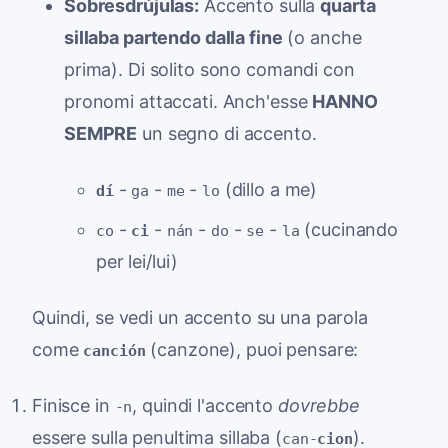
Sobresdrújulas:
Accento sulla
quarta
sillaba partendo dalla fine
(o anche
prima). Di solito sono comandi con
pronomi attaccati. Anch'esse
HANNO
SEMPRE
un segno di accento.
-
-
-
(dillo a me)
dí
ga
me
lo
-
-
-
-
-
(cucinando
co
ci
nán
do
se
la
per lei/lui)
Quindi, se vedi un accento su una parola
come
(canzone), puoi pensare:
canción
Finisce in
, quindi l'accento
dovrebbe
-n
essere sulla penultima sillaba (
).
can-
cion