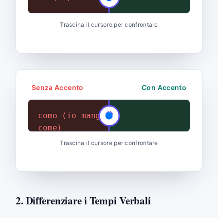
Trascina il cursore per confrontare
Senza Accento
Con Accento
como (io mangio / come /
cómo (come?)
come)
Trascina il cursore per confrontare
2. Differenziare i Tempi Verbali