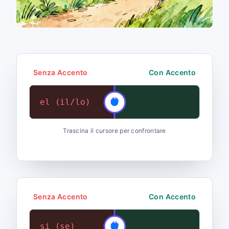
Senza Accento
Con Accento
el (il/lo)
él (lui)
Trascina il cursore per confrontare
Senza Accento
Con Accento
si (se)
sí (sì)