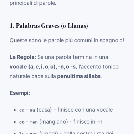
principali di parole.
1. Palabras Graves (o Llanas)
Queste sono le parole più comuni in spagnolo!
La Regola:
Se una parola termina in una
vocale (a, e, i, o, u), -n, o -s
, l'accento tonico
naturale cade sulla
penultima sillaba
.
Esempi:
-
(casa) - finisce con una vocale
ca
sa
-
(mangiano) - finisce in -n
co
men
-
(lunedì) - dalla nostra lista dei
lu
nes