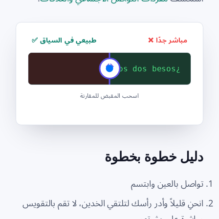
مباشر جدًا ❌
طبيعي في السياق ✅
¿Te beso?
¿Nos damos dos besos?
اسحب المقبض للمقارنة
دليل خطوة بخطوة
تواصل بالعين وابتسم
انحنِ قليلاً وأدر رأسك لتلتقي الخدين، لا تقم بالتقويس
مباشرة على بشرتهم