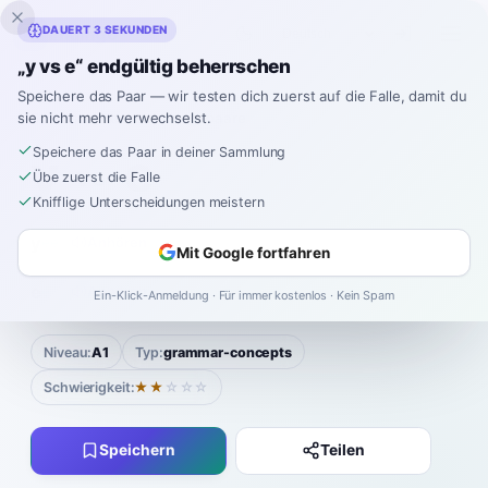
Inklingo
DAUERT 3 SEKUNDEN
„y vs e“ endgültig beherrschen
Speichere das Paar — wir testen dich zuerst auf die Falle, damit du
sie nicht mehr verwechselst.
Spanisch
›
Verwechslungspaare
›
y vs e
Speichere das Paar in deiner Sammlung
y
e
VS
Übe zuerst die Falle
Knifflige Unterscheidungen meistern
y
ee
Anhören
Mit Google fortfahren
|
e
eh
Anhören
Ein-Klick-Anmeldung · Für immer kostenlos · Kein Spam
Niveau:
A1
Typ:
grammar-concepts
Schwierigkeit:
★★
☆☆☆
Speichern
Teilen