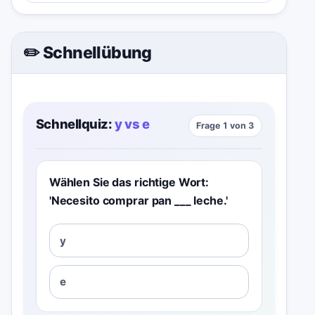
✏️ Schnellübung
Schnellquiz:
y vs e
Frage 1 von 3
Wählen Sie das richtige Wort:
'Necesito comprar pan ___ leche.'
y
e