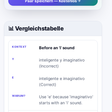
Paar speichern — Kostenlos
📊 Vergleichstabelle
KONTEXT
Y
E
WARUM?
Before an 'i' sound
inteligente y imaginativo
(Incorrect)
inteligente e imaginativo
(Correct)
Use 'e' because 'imaginativo'
starts with an 'i' sound.