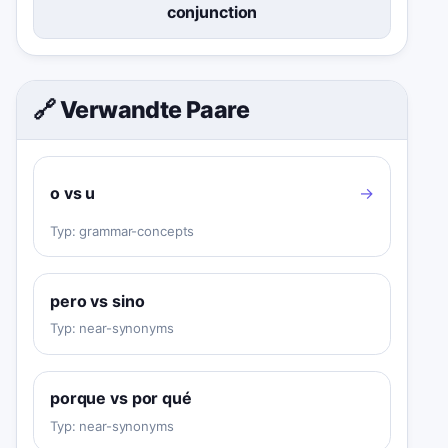
conjunction
🔗 Verwandte Paare
o vs u
→
Typ:
grammar-concepts
pero vs sino
Typ:
near-synonyms
porque vs por qué
Typ:
near-synonyms