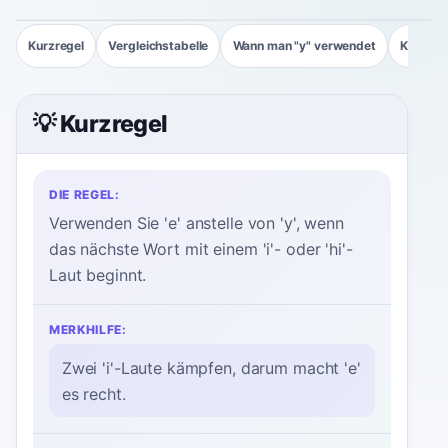
Kurzregel
Vergleichstabelle
Wann man "y" verwendet
Kontras
💡 Kurzregel
DIE REGEL:
Verwenden Sie 'e' anstelle von 'y', wenn
das nächste Wort mit einem 'i'- oder 'hi'-
Laut beginnt.
MERKHILFE:
Zwei 'i'-Laute kämpfen, darum macht 'e'
es recht.