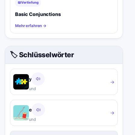
📖
Vertiefung
Basic Conjunctions
Mehr erfahren
→
🏷️ Schlüsselwörter
y
→
und
e
→
und