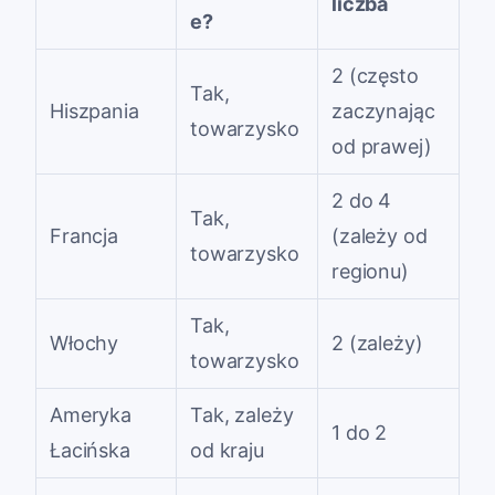
liczba
e?
2 (często
Tak,
Hiszpania
zaczynając
towarzysko
od prawej)
2 do 4
Tak,
Francja
(zależy od
towarzysko
regionu)
Tak,
Włochy
2 (zależy)
towarzysko
Ameryka
Tak, zależy
1 do 2
Łacińska
od kraju