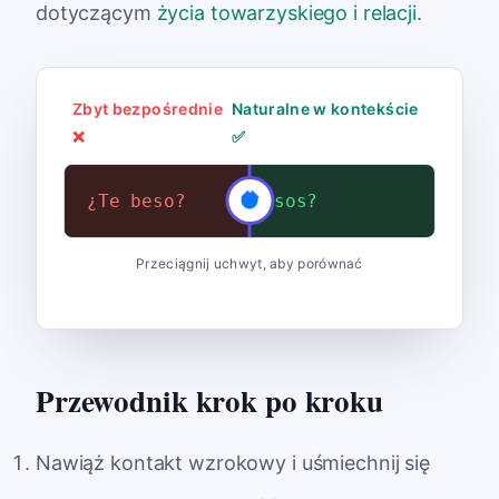
dotyczącym
życia towarzyskiego i relacji
.
Zbyt bezpośrednie
Naturalne w kontekście
❌
✅
¿Te beso?
¿Nos damos dos besos?
Przeciągnij uchwyt, aby porównać
Przewodnik krok po kroku
Nawiąż kontakt wzrokowy i uśmiechnij się