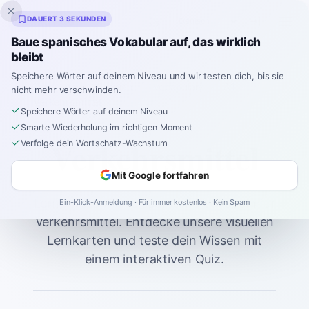
Inklingo
DAUERT 3 SEKUNDEN
Baue spanisches Vokabular auf, das wirklich
bleibt
Speichere Wörter auf deinem Niveau und wir testen dich, bis sie
Startseite
Spanish
Vocabulary
A1
nicht mehr verschwinden.
Verkehrsmittel
Speichere Wörter auf deinem Niveau
Smarte Wiederholung im richtigen Moment
Verkehrsmittel
Verfolge dein Wortschatz-Wachstum
Mit Google fortfahren
Lerne wesentliche spanische Vokabeln für
Ein-Klick-Anmeldung · Für immer kostenlos · Kein Spam
Verkehrsmittel. Entdecke unsere visuellen
Lernkarten und teste dein Wissen mit
einem interaktiven Quiz.