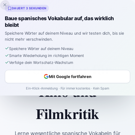
Inklingo
DAUERT 3 SEKUNDEN
Baue spanisches Vokabular auf, das wirklich
bleibt
Speichere Wörter auf deinem Niveau und wir testen dich, bis sie
Startseite
Spanish
Vocabulary
B1
nicht mehr verschwinden.
Vokabular für Kino und Filmkritik
Speichere Wörter auf deinem Niveau
Smarte Wiederholung im richtigen Moment
Vokabular für
Verfolge dein Wortschatz-Wachstum
Mit Google fortfahren
Kino und
Ein-Klick-Anmeldung · Für immer kostenlos · Kein Spam
Filmkritik
Lerne wesentliche spanische Vokabeln für