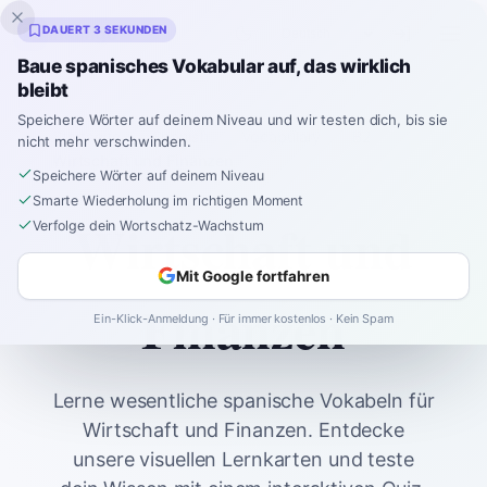
Inklingo
DAUERT 3 SEKUNDEN
Baue spanisches Vokabular auf, das wirklich
bleibt
Speichere Wörter auf deinem Niveau und wir testen dich, bis sie
Startseite
Spanish
Vocabulary
B2
nicht mehr verschwinden.
Wirtschaft und Finanzen
Speichere Wörter auf deinem Niveau
Smarte Wiederholung im richtigen Moment
Wirtschaft und
Verfolge dein Wortschatz-Wachstum
Mit Google fortfahren
Finanzen
Ein-Klick-Anmeldung · Für immer kostenlos · Kein Spam
Lerne wesentliche spanische Vokabeln für
Wirtschaft und Finanzen. Entdecke
unsere visuellen Lernkarten und teste