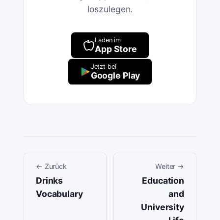
loszulegen.
Laden im
App Store
Jetzt bei
Google Play
←
Zurück
Weiter
→
Drinks
Education
Vocabulary
and
University