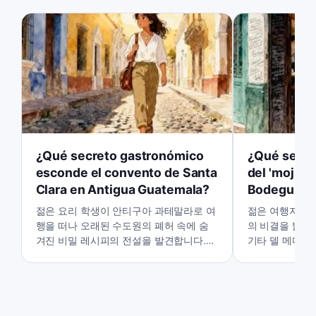
¿Qué secreto gastronómico
¿Qué secret
esconde el convento de Santa
del 'mojito'
Clara en Antigua Guatemala?
Bodeguita 
젊은 요리 학생이 안티구아 과테말라로 여
젊은 여행자가 
행을 떠나 오래된 수도원의 폐허 속에 숨
의 비결을 밝히
겨진 비밀 레시피의 전설을 발견합니다.
기타 델 메디오
그녀의 호기심은 과거의 잃어버린 맛을 찾
마법은 재료에 
기 위한 탐구로 이어집니다.
다른 곳에 있는