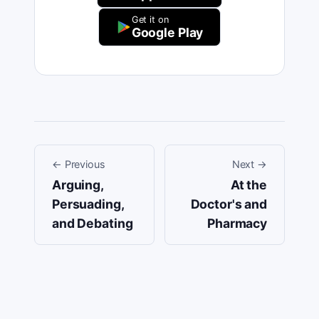
Get it on
Google Play
←
Previous
Next
→
Arguing,
At the
Persuading,
Doctor's and
and Debating
Pharmacy