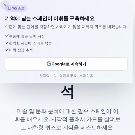
Inklingo
3초 소요
기억에 남는 스페인어 어휘를 구축하세요
수준에 맞는 단어를 저장하면 사라지지 않을 때까지 퀴즈를 내겠습니다.
수준에 맞는 단어 저장
Home
Spanish
Vocabulary
B2
완벽한 시간에 스마트 복습
미술 및 문화 분석
어휘 성장 추적
미술 및 문화 분
Google로 계속하기
원클릭 가입 · 영원히 무료 · 스팸 없음
석
미술 및 문화 분석에 대한 필수 스페인어 어
휘를 배우세요. 시각적 플래시 카드를 살펴보
고 대화형 퀴즈로 지식을 테스트하세요.