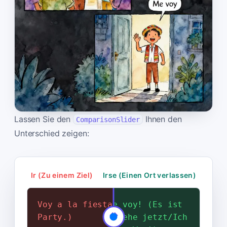
Lassen Sie den
Ihnen den
ComparisonSlider
Unterschied zeigen:
Ir (Zu einem Ziel)
Irse (Einen Ort verlassen)
Voy a la fiesta. (Ich gehe zur
Ya es tarde. ¡Me voy! (Es ist
Party.)
schon spät. Ich gehe jetzt/Ich