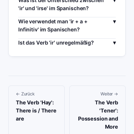
Was ist der Unterschied zwischen
'ir' und 'irse' im Spanischen?
Wie verwendet man 'ir + a +
Infinitiv' im Spanischen?
Ist das Verb 'ir' unregelmäßig?
←
Zurück
Weiter
→
The Verb 'Hay':
The Verb
There is / There
'Tener':
are
Possession and
More