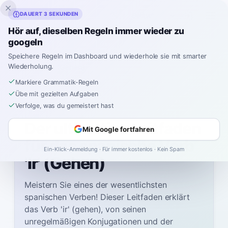
Inklingo
DAUERT 3 SEKUNDEN
Hör auf, dieselben Regeln immer wieder zu
googeln
Startseite
Spanish
Grammar
A1
Speichere Regeln im Dashboard und wiederhole sie mit smarter
Wiederholung.
Das Verb 'Ir' (Gehen)
Markiere Grammatik-Regeln
Übe mit gezielten Aufgaben
Verfolge, was du gemeistert hast
A1
Der ultimative Leitfaden
Mit Google fortfahren
für das spanische Verb
Ein-Klick-Anmeldung · Für immer kostenlos · Kein Spam
'Ir' (Gehen)
Meistern Sie eines der wesentlichsten
spanischen Verben! Dieser Leitfaden erklärt
das Verb 'ir' (gehen), von seinen
unregelmäßigen Konjugationen und der