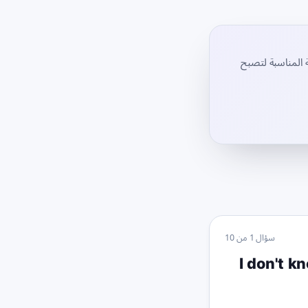
ة المناسبة لتصبح
سؤال
1
من
10
I don't k