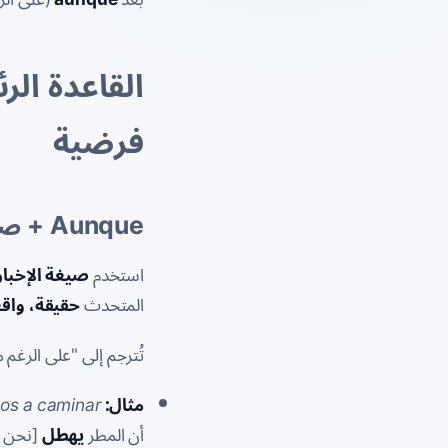
القاعدة الر
فرضية
Aunque
+ صيغ
استخدم
صيغة الإخبار
المتحدث
حقيقة، واقعً
تُترجم إلى "على الرغم 
مثال:
os a caminar.
أن المطر
يهطل
[نحن ن