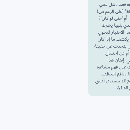
ءة قصة، هل تعني
'aunque' (على الرغم من)
 أم 'حتى لو كان'؟
لذي يليها يخبرك
ا الاختيار النحوي
يكشف ما إذا كان
يتحدث عن حقيقة
أم عن احتمال
. إتقان هذا
 على فهم مشاعره
ة وواقع الموقف،
تح لك مستوى أعمق
لقراءة.