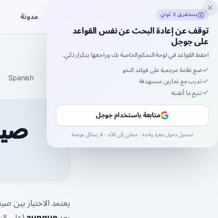
Inklingo
مدونة
يستغرق 3 ثوانٍ
قصص
أدوات الإسبانية
توقف عن إعادة البحث عن نفس القواعد
على جوجل
احفظ القواعد في لوحة التحكم الخاصة بك وراجعها بتكرار ذكي.
ضع علامة مرجعية على قواعد النحو
الرئيسية
Spanish
تدرب مع تمارين مستهدفة
تتبع ما أتقنته
متابعة باستخدام جوجل
صيغة
تسجيل دخول بنقرة واحدة · مجاني إلى الأبد · لا رسائل مزعجة
بعد
aunque
(على الر