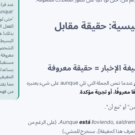
عند قرا
'حتى لو'
ئيسية: حقيقة مقابل
الفعل ا
بذلك! هذ
البسيط 
الشخص 
معروفة 
مستقبلي
ة الإخبار = حقيقة معروفة
يساعدك
الحقيقي
عندما تنص الجملة التي تلي
aunque
على شيء يعتبره
مما يف
من فهم ا
ا معروفًا، أو تجربة مؤكدة
.
من" أو "مع أن".
lloviendo, saldrem
está
Aunque
(على الرغم من
عرف هذا كحقيقة]، سنخرج للمشي.)