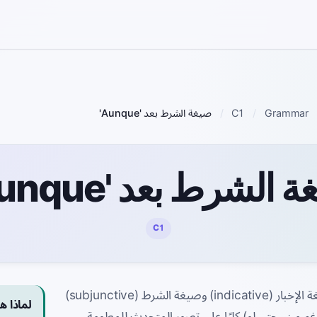
Grammar
C1
صيغة الشرط بعد 'Aunque'
 الشرط بعد 'Aunque'
C1
يعتمد الاختيار بين صيغة الإخبار (indicative) وصيغة الشرط (subjunctive)
لماذا ه
غم من، حتى لو) كليًا على تصور المتحدث للمعلومة.