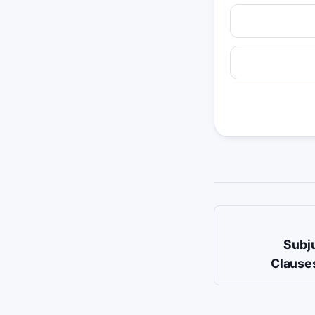
Subj
Clauses