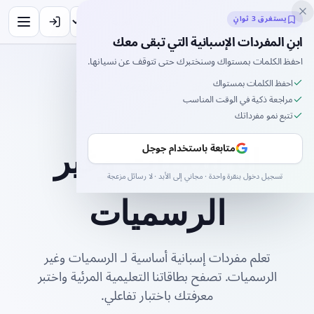
Inklingo
يستغرق 3 ثوانٍ
ابنِ المفردات الإسبانية التي تبقى معك
احفظ الكلمات بمستواك وسنختبرك حتى تتوقف عن نسيانها.
احفظ الكلمات بمستواك
الرئيسية
Spanish
Vocabulary
B2
مراجعة ذكية في الوقت المناسب
الرسميات وغير الرسميات
تتبع نمو مفرداتك
الرسميات وغير
متابعة باستخدام جوجل
تسجيل دخول بنقرة واحدة · مجاني إلى الأبد · لا رسائل مزعجة
الرسميات
تعلم مفردات إسبانية أساسية لـ الرسميات وغير
الرسميات. تصفح بطاقاتنا التعليمية المرئية واختبر
معرفتك باختبار تفاعلي.