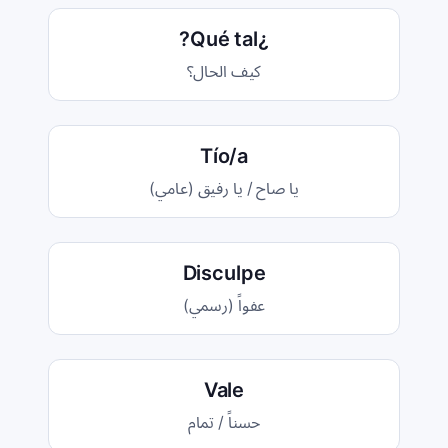
¿Qué tal?
كيف الحال؟
Tío/a
يا صاح / يا رفيق (عامي)
Disculpe
عفواً (رسمي)
Vale
حسناً / تمام